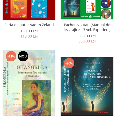
Seria de autor Vadim Zeland
Pachet Noutati (Manual de
dezvrajire - 3 vol, Experiențe
150,00 Lei
și amintiri, Rugăciunile
685,00 Lei
110,00 Lei
Luceafarului de dimineata) -
500,00 Lei
Marius Ghidel
-11%
NOU
-20%