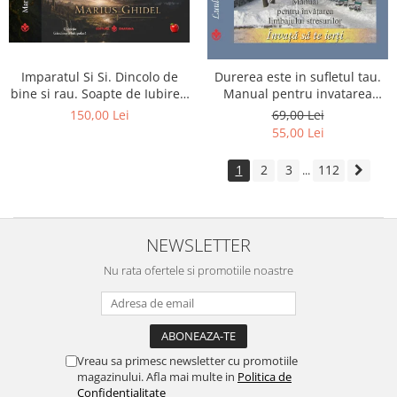
Imparatul Si Si. Dincolo de
Durerea este in sufletul tau.
bine si rau. Soapte de Iubire -
Manual pentru invatarea
Invatatura tainica a Soarelui
limbajului stresurilor Seria
150,00 Lei
69,00 Lei
de Iubire
Invata sa te Ierti Luule Viilma
55,00 Lei
1
2
3
112
...
NEWSLETTER
Nu rata ofertele si promotiile noastre
Vreau sa primesc newsletter cu promotiile
magazinului. Afla mai multe in
Politica de
Confidentialitate