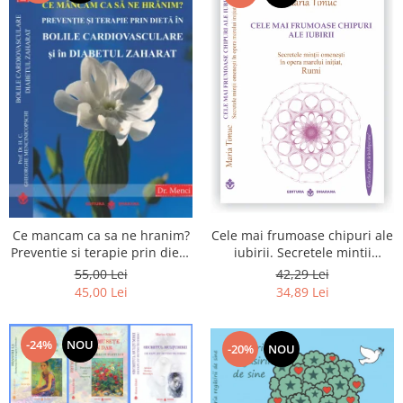
Cele mai frumoase chipuri ale
Ce mancam ca sa ne hranim?
iubirii. Secretele mintii
Preventie si terapie prin dieta
omenesti in opera marelui
in bolile cardiovasculare si in
42,29 Lei
55,00 Lei
initiat, Rumi
diabetul zaharat
34,89 Lei
45,00 Lei
-24%
NOU
-20%
NOU