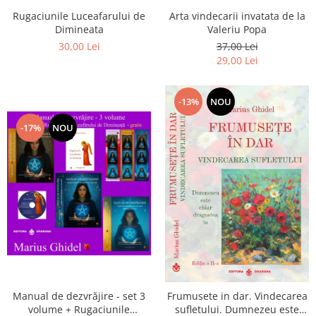
Arta vindecarii invatata de la
Rugaciunile Luceafarului de
Valeriu Popa
Dimineata
37,00 Lei
30,00 Lei
29,00 Lei
-13%
NOU
-17%
NOU
Manual de dezvrăjire - set 3
Frumusete in dar. Vindecarea
volume + Rugaciunile
sufletului. Dumnezeu este