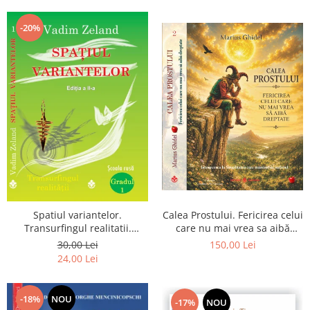
Dumnezeu
-20%
Spatiul variantelor.
Calea Prostului. Fericirea celui
Transurfingul realitatii.
care nu mai vrea sa aibă
Gradul 1. Cum sa ne
dreptate - Intoarcerea la
30,00 Lei
150,00 Lei
dezvoltam intuitia si sa ne
Simplitatea care mantuieste
24,00 Lei
alegem soarta
sufletul
-18%
NOU
-17%
NOU