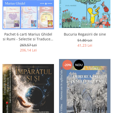
Pachet 6 carti Marius Ghidel
Bucuria Regasirii de sine
si Rumi - Selectie si Traducere
51,80 Lei
de Marius Ghidel
269,57 Lei
41,23 Lei
206,14 Lei
-20%
NOU