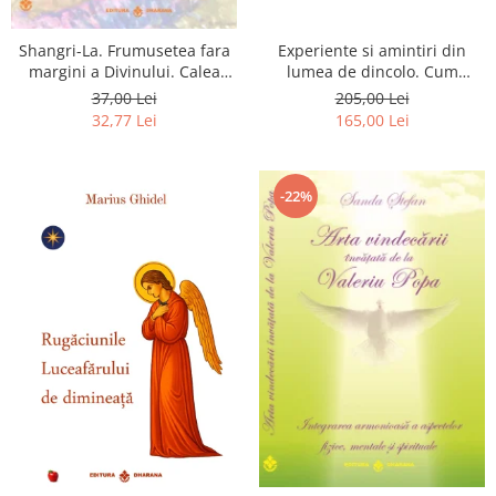
Shangri-La. Frumusetea fara
Experiente si amintiri din
margini a Divinului. Calea
lumea de dincolo. Cum
catre fericire
obtinem puteri
37,00 Lei
205,00 Lei
extrasenzoriale - cu exercitii
32,77 Lei
165,00 Lei
-22%