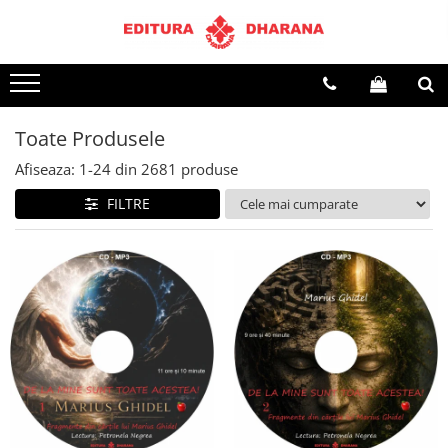
Terapii
Dietoterapie
Toate Produsele
Afiseaza:
1-
24
din
2681
produse
FILTRE