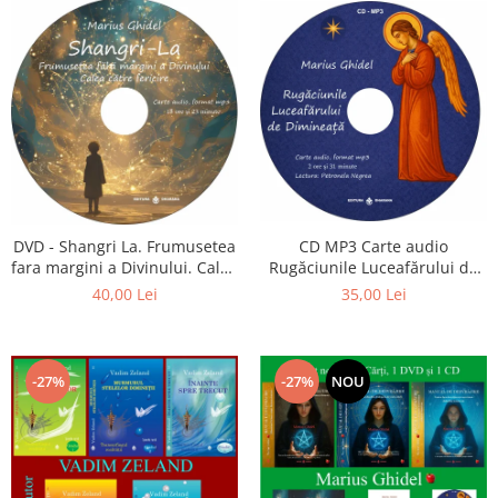
CD MP3 Carte audio
DVD - Shangri La. Frumusetea
Rugăciunile Luceafărului de
fara margini a Divinului. Calea
dimineață
catre fericire
35,00 Lei
40,00 Lei
-27%
-27%
NOU