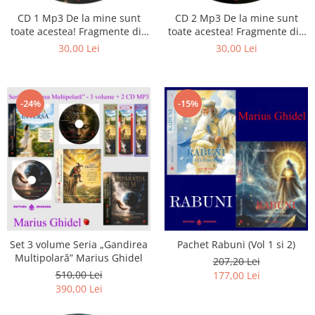
CD 1 Mp3 De la mine sunt
CD 2 Mp3 De la mine sunt
toate acestea! Fragmente din
toate acestea! Fragmente din
cărțile lui Marius Ghidel
cărțile lui Marius Ghidel
30,00 Lei
30,00 Lei
-24%
-15%
Set 3 volume Seria „Gandirea
Pachet Rabuni (Vol 1 si 2)
Multipolară” Marius Ghidel
207,20 Lei
510,00 Lei
177,00 Lei
390,00 Lei