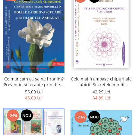
Cele mai frumoase chipuri ale
Ce mancam ca sa ne hranim?
iubirii. Secretele mintii
Preventie si terapie prin dieta
omenesti in opera marelui
in bolile cardiovasculare si in
42,29 Lei
55,00 Lei
initiat, Rumi
diabetul zaharat
34,89 Lei
45,00 Lei
-24%
NOU
-20%
NOU