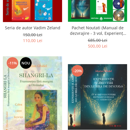
Seria de autor Vadim Zeland
Pachet Noutati (Manual de
dezvrajire - 3 vol, Experiențe
150,00 Lei
și amintiri, Rugăciunile
685,00 Lei
110,00 Lei
Luceafarului de dimineata) -
500,00 Lei
Marius Ghidel
-11%
NOU
-20%