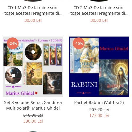
Istorie
CD 1 Mp3 De la mine sunt
CD 2 Mp3 De la mine sunt
Literatura
toate acestea! Fragmente din
toate acestea! Fragmente din
Psihologie
cărțile lui Marius Ghidel
cărțile lui Marius Ghidel
30,00 Lei
30,00 Lei
Sanatate
Sociologie
Stiinta
-24%
-15%
Set 3 volume Seria „Gandirea
Pachet Rabuni (Vol 1 si 2)
Multipolară” Marius Ghidel
207,20 Lei
510,00 Lei
177,00 Lei
390,00 Lei