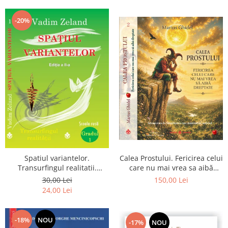
Dumnezeu
-20%
Spatiul variantelor.
Calea Prostului. Fericirea celui
Transurfingul realitatii.
care nu mai vrea sa aibă
Gradul 1. Cum sa ne
dreptate - Intoarcerea la
30,00 Lei
150,00 Lei
dezvoltam intuitia si sa ne
Simplitatea care mantuieste
24,00 Lei
alegem soarta
sufletul
-18%
NOU
-17%
NOU