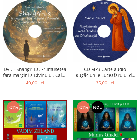
CD MP3 Carte audio
DVD - Shangri La. Frumusetea
Rugăciunile Luceafărului de
fara margini a Divinului. Calea
dimineață
catre fericire
35,00 Lei
40,00 Lei
-27%
-27%
NOU