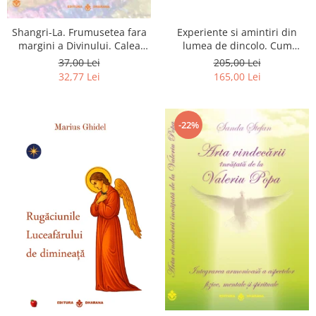
Shangri-La. Frumusetea fara
Experiente si amintiri din
margini a Divinului. Calea
lumea de dincolo. Cum
catre fericire
obtinem puteri
37,00 Lei
205,00 Lei
extrasenzoriale - cu exercitii
32,77 Lei
165,00 Lei
-22%