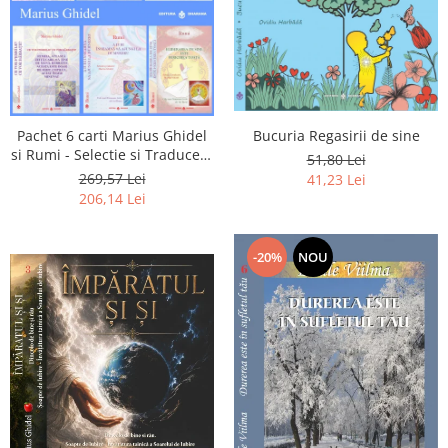
Pachet 6 carti Marius Ghidel
Bucuria Regasirii de sine
si Rumi - Selectie si Traducere
51,80 Lei
de Marius Ghidel
269,57 Lei
41,23 Lei
206,14 Lei
-20%
NOU