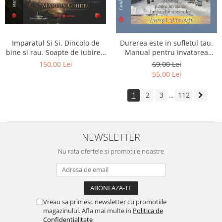
Imparatul Si Si. Dincolo de
Durerea este in sufletul tau.
bine si rau. Soapte de Iubire -
Manual pentru invatarea
Invatatura tainica a Soarelui
limbajului stresurilor Seria
150,00 Lei
69,00 Lei
de Iubire
Invata sa te Ierti Luule Viilma
55,00 Lei
1
2
3
112
...
NEWSLETTER
Nu rata ofertele si promotiile noastre
Vreau sa primesc newsletter cu promotiile
magazinului. Afla mai multe in
Politica de
Confidentialitate