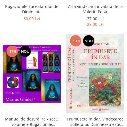
Arta vindecarii invatata de la
Rugaciunile Luceafarului de
Valeriu Popa
Dimineata
37,00 Lei
30,00 Lei
29,00 Lei
-13%
NOU
-17%
NOU
Manual de dezvrăjire - set 3
Frumusete in dar. Vindecarea
volume + Rugaciunile
sufletului. Dumnezeu este