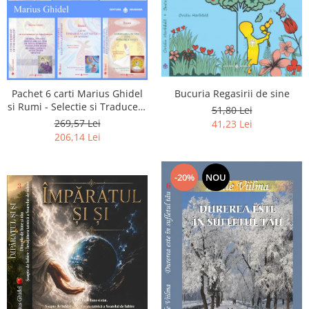
Pachet 6 carti Marius Ghidel
Bucuria Regasirii de sine
si Rumi - Selectie si Traducere
51,80 Lei
de Marius Ghidel
269,57 Lei
41,23 Lei
206,14 Lei
-20%
NOU