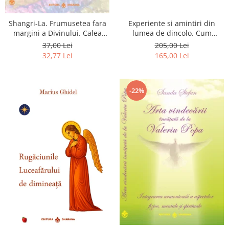
Shangri-La. Frumusetea fara
Experiente si amintiri din
margini a Divinului. Calea
lumea de dincolo. Cum
catre fericire
obtinem puteri
37,00 Lei
205,00 Lei
extrasenzoriale - cu exercitii
32,77 Lei
165,00 Lei
-22%