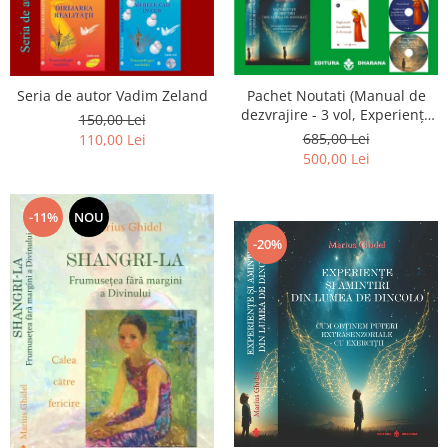
Seria de autor Vadim Zeland
Pachet Noutati (Manual de
dezvrajire - 3 vol, Experiențe
150,00 Lei
și amintiri, Rugăciunile
685,00 Lei
110,00 Lei
Luceafarului de dimineata) -
500,00 Lei
Marius Ghidel
-11%
NOU
-20%