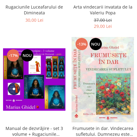
Arta vindecarii invatata de la
Rugaciunile Luceafarului de
Valeriu Popa
Dimineata
37,00 Lei
30,00 Lei
29,00 Lei
-13%
NOU
-17%
NOU
Manual de dezvrăjire - set 3
Frumusete in dar. Vindecarea
volume + Rugaciunile
sufletului. Dumnezeu este