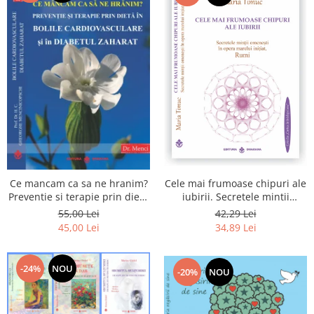
Cele mai frumoase chipuri ale
Ce mancam ca sa ne hranim?
iubirii. Secretele mintii
Preventie si terapie prin dieta
omenesti in opera marelui
in bolile cardiovasculare si in
42,29 Lei
55,00 Lei
initiat, Rumi
diabetul zaharat
34,89 Lei
45,00 Lei
-24%
NOU
-20%
NOU