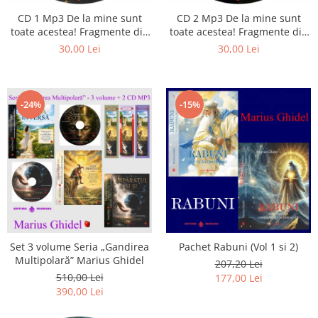
CD 1 Mp3 De la mine sunt
CD 2 Mp3 De la mine sunt
toate acestea! Fragmente din
toate acestea! Fragmente din
cărțile lui Marius Ghidel
cărțile lui Marius Ghidel
30,00 Lei
30,00 Lei
-24%
-15%
Set 3 volume Seria „Gandirea
Pachet Rabuni (Vol 1 si 2)
Multipolară” Marius Ghidel
207,20 Lei
510,00 Lei
177,00 Lei
390,00 Lei