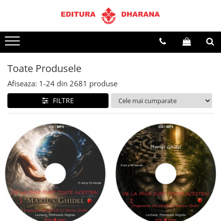
Terapii
Dietoterapie
Toate Produsele
Afiseaza:
1-
24
din
2681
produse
FILTRE