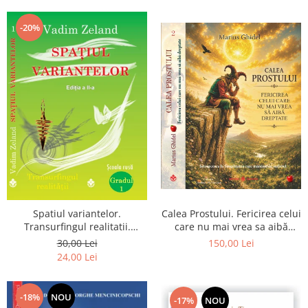
Dumnezeu
-20%
Spatiul variantelor.
Calea Prostului. Fericirea celui
Transurfingul realitatii.
care nu mai vrea sa aibă
Gradul 1. Cum sa ne
dreptate - Intoarcerea la
30,00 Lei
150,00 Lei
dezvoltam intuitia si sa ne
Simplitatea care mantuieste
24,00 Lei
alegem soarta
sufletul
-18%
NOU
-17%
NOU