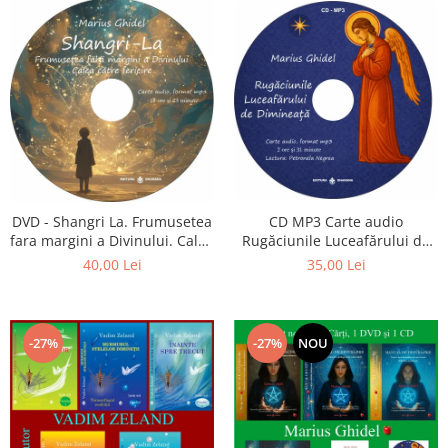
CD MP3 Carte audio
DVD - Shangri La. Frumusetea
Rugăciunile Luceafărului de
fara margini a Divinului. Calea
dimineață
catre fericire
35,00 Lei
40,00 Lei
-27%
-27%
NOU