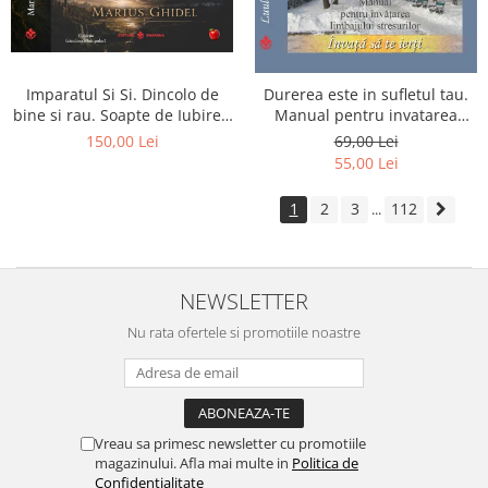
Imparatul Si Si. Dincolo de
Durerea este in sufletul tau.
bine si rau. Soapte de Iubire -
Manual pentru invatarea
Invatatura tainica a Soarelui
limbajului stresurilor Seria
150,00 Lei
69,00 Lei
de Iubire
Invata sa te Ierti Luule Viilma
55,00 Lei
1
2
3
112
...
NEWSLETTER
Nu rata ofertele si promotiile noastre
Vreau sa primesc newsletter cu promotiile
magazinului. Afla mai multe in
Politica de
Confidentialitate