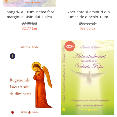
Shangri-La. Frumusetea fara
Experiente si amintiri din
margini a Divinului. Calea
lumea de dincolo. Cum
catre fericire
obtinem puteri
37,00 Lei
205,00 Lei
extrasenzoriale - cu exercitii
32,77 Lei
165,00 Lei
-22%