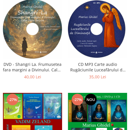
CD MP3 Carte audio
DVD - Shangri La. Frumusetea
Rugăciunile Luceafărului de
fara margini a Divinului. Calea
dimineață
catre fericire
35,00 Lei
40,00 Lei
-27%
-27%
NOU