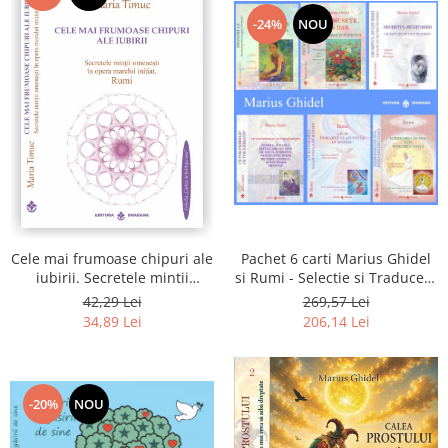
-24%
NOU
Pachet 6 carti Marius Ghidel
Cele mai frumoase chipuri ale
si Rumi - Selectie si Traducere
iubirii. Secretele mintii
de Marius Ghidel
omenesti in opera marelui
269,57 Lei
42,29 Lei
initiat, Rumi
206,14 Lei
34,89 Lei
-20%
NOU