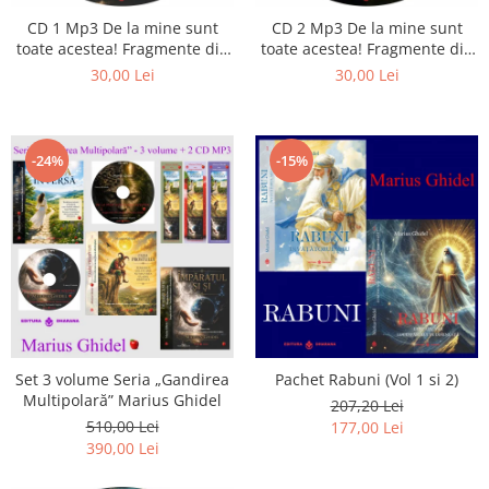
Istorie
CD 1 Mp3 De la mine sunt
CD 2 Mp3 De la mine sunt
Literatura
toate acestea! Fragmente din
toate acestea! Fragmente din
Psihologie
cărțile lui Marius Ghidel
cărțile lui Marius Ghidel
30,00 Lei
30,00 Lei
Sanatate
Sociologie
Stiinta
-24%
-15%
Set 3 volume Seria „Gandirea
Pachet Rabuni (Vol 1 si 2)
Multipolară” Marius Ghidel
207,20 Lei
510,00 Lei
177,00 Lei
390,00 Lei