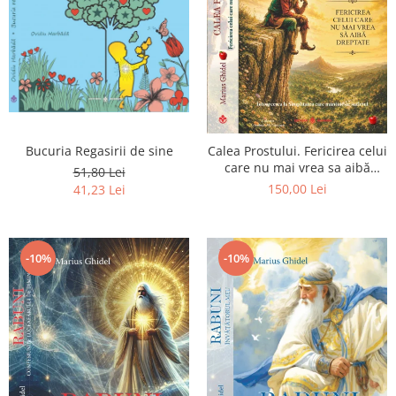
Bucuria Regasirii de sine
Calea Prostului. Fericirea celui
care nu mai vrea sa aibă
51,80 Lei
dreptate - Intoarcerea la
150,00 Lei
41,23 Lei
Simplitatea care mantuieste
sufletul
-10%
-10%