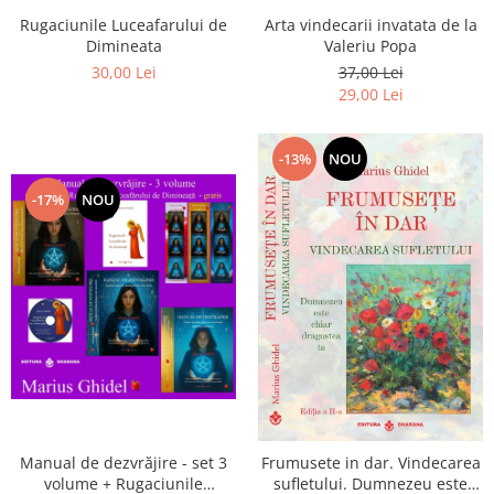
Arta vindecarii invatata de la
Rugaciunile Luceafarului de
Valeriu Popa
Dimineata
37,00 Lei
30,00 Lei
29,00 Lei
-13%
NOU
-17%
NOU
Manual de dezvrăjire - set 3
Frumusete in dar. Vindecarea
volume + Rugaciunile
sufletului. Dumnezeu este