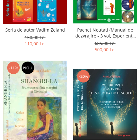
Seria de autor Vadim Zeland
Pachet Noutati (Manual de
dezvrajire - 3 vol, Experiențe
150,00 Lei
și amintiri, Rugăciunile
685,00 Lei
110,00 Lei
Luceafarului de dimineata) -
500,00 Lei
Marius Ghidel
-11%
NOU
-20%