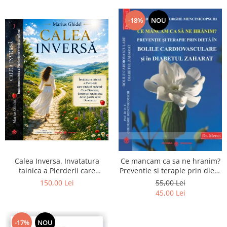
-18%
NOU
Calea Inversa. Invatatura
Ce mancam ca sa ne hranim?
tainica a Pierderii care
Preventie si terapie prin dieta
vindeca sufletul - Cum
in bolile cardiovasculare si in
150,00 Lei
55,00 Lei
Pierderea, durerea si
diabetul zaharat
45,00 Lei
renuntarea devin poarta catre
Dumnezeu
-17%
NOU