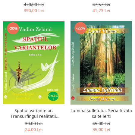
Luceafarului de Dimineata -
chiar dragostea ta. Editia a 2-
470,00 Lei
47,57 Lei
Gratuit)
a
390,00 Lei
41,23 Lei
-22%
-20%
Spatiul variantelor.
Lumina sufletului. Seria Invata
Transurfingul realitatii.
sa te ierti
Gradul 1. Cum sa ne
30,00 Lei
45,00 Lei
dezvoltam intuitia si sa ne
24,00 Lei
35,00 Lei
alegem soarta