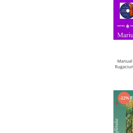
Manual 
Rugaciun
-22%