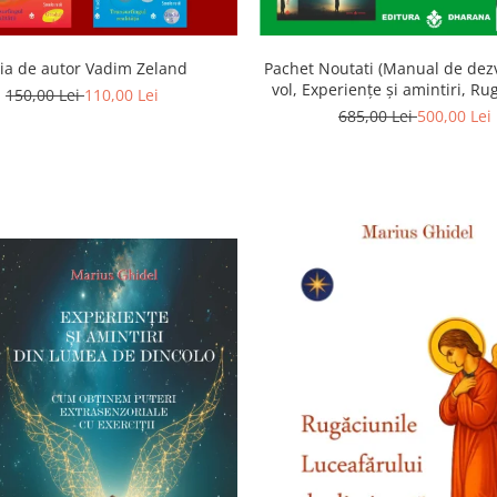
ia de autor Vadim Zeland
Pachet Noutati (Manual de dezv
vol, Experiențe și amintiri, Ru
150,00 Lei
110,00 Lei
Luceafarului de dimineata) -
685,00 Lei
500,00 Lei
Ghidel