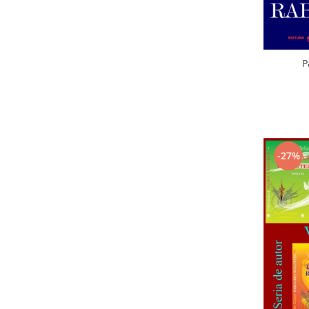
P
-27%