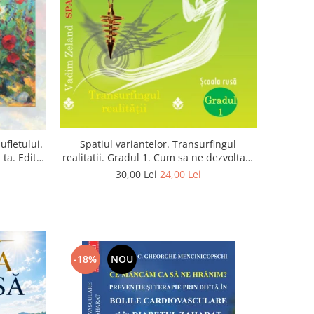
Spatiul variantelor. Transurfingul
ufletului.
realitatii. Gradul 1. Cum sa ne dezvoltam
ta. Editia
intuitia si sa ne alegem soarta
30,00 Lei
24,00 Lei
-18%
NOU