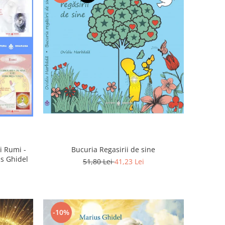
Bucuria Regasirii de sine
i Rumi -
us Ghidel
51,80 Lei
41,23 Lei
-10%