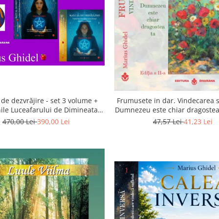
de dezvrăjire - set 3 volume +
Frumusete in dar. Vindecarea s
ile Luceafarului de Dimineata -
Dumnezeu este chiar dragostea 
Gratuit)
a 2-a
470,00 Lei
390,00 Lei
47,57 Lei
41,23 Lei