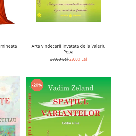
Dimineata
Arta vindecarii invatata de la Valeriu
Popa
37,00 Lei
29,00 Lei
-20%