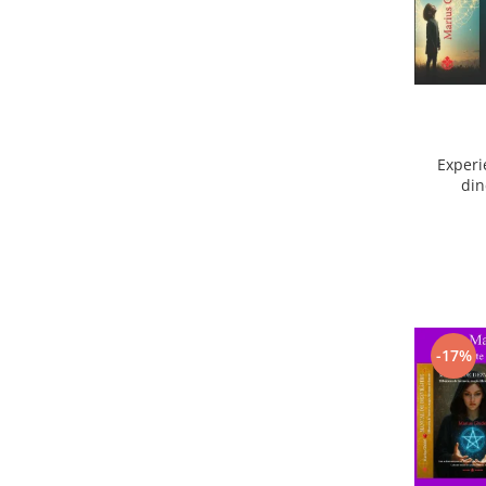
Experi
din
ext
-17%