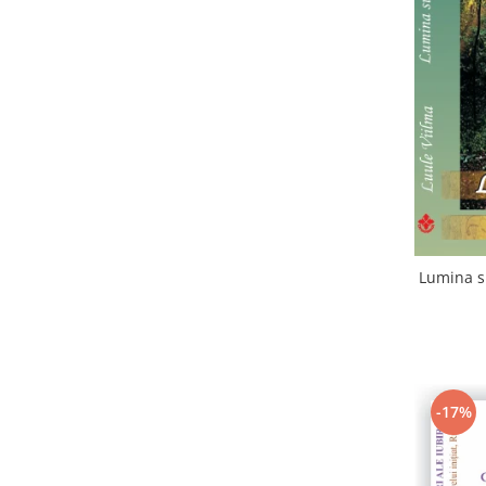
Lumina su
-17%