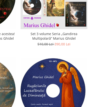
 acestea!
Set 3 volume Seria „Gandirea
us Ghidel
Multipolară” Marius Ghidel
510,00 Lei
390,00 Lei