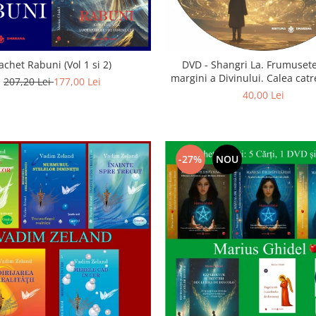
achet Rabuni (Vol 1 si 2)
DVD - Shangri La. Frumusete
margini a Divinului. Calea catre
207,20 Lei
177,00 Lei
40,00 Lei
-27%
NOU