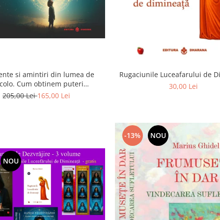
ente si amintiri din lumea de
Rugaciunile Luceafarului de 
colo. Cum obtinem puteri
30,00 Lei
rasenzoriale - cu exercitii
205,00 Lei
165,00 Lei
-13%
NOU
NOU