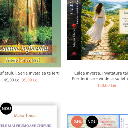
Calea Inversa. Invatatura ta
fletului. Seria Invata sa te ierti
Pierderii care vindeca suflet
45,00 Lei
35,00 Lei
Pierderea, durerea si renunta
150,00 Lei
poarta catre Dumneze
NOU
-24%
NOU