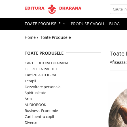
Toate Produsele
TOATE PRODUSELE
PRODUSE CADOU
BLOG
CARTI EDITURA DHARANA
Home /
Toate Produsele
OFERTE LA PACHET
Carti cu AUTOGRAF
Toate 
Terapii
TOATE PRODUSELE
Dietoterapie
Afiseaza:
CARTI EDITURA DHARANA
Dezvoltare personala
OFERTE LA PACHET
Carti cu AUTOGRAF
Spiritualitate
Terapii
Arta
Dezvoltare personala
AUDIOBOOK
Spiritualitate
Business, Economie
Arta
AUDIOBOOK
Carti pentru copii
Business, Economie
Diverse
Carti pentru copii
Filosofie
Diverse