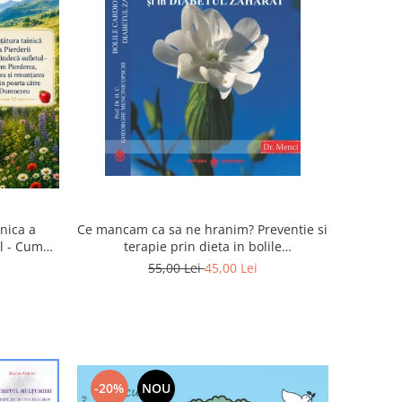
inica a
Ce mancam ca sa ne hranim? Preventie si
ul - Cum
terapie prin dieta in bolile
rea devin
cardiovasculare si in diabetul zaharat
55,00 Lei
45,00 Lei
u
-20%
NOU