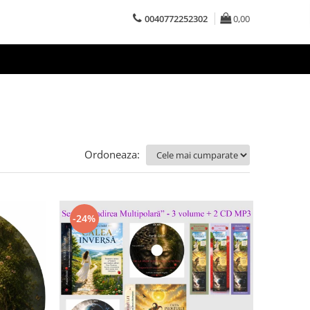
0040772252302
0,00
Ordoneaza:
-24%