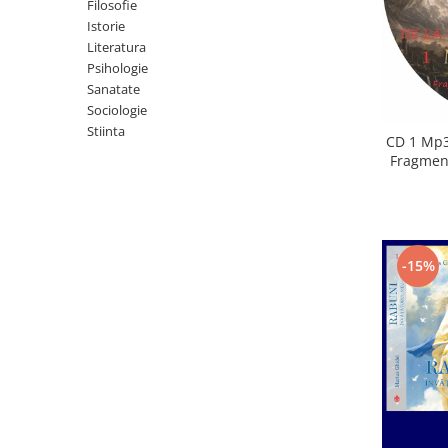
Istorie
Filosofie
Istorie
Literatura
Literatura
Psihologie
Psihologie
Sanatate
Sanatate
Sociologie
Sociologie
Stiinta
Stiinta
CD 1 Mp3
Fragment
-15%