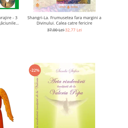
rajire - 3
Shangri-La. Frumusetea fara margini a
găciunile
Divinului. Calea catre fericire
 Marius
37,00 Lei
32,77 Lei
-22%