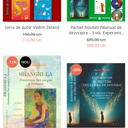
Seria de autor Vadim Zeland
Pachet Noutati (Manual de
dezvrajire - 3 vol, Experiențe
150,00 Lei
și amintiri, Rugăciunile
685,00 Lei
110,00 Lei
Luceafarului de dimineata) -
500,00 Lei
Marius Ghidel
-11%
NOU
-20%