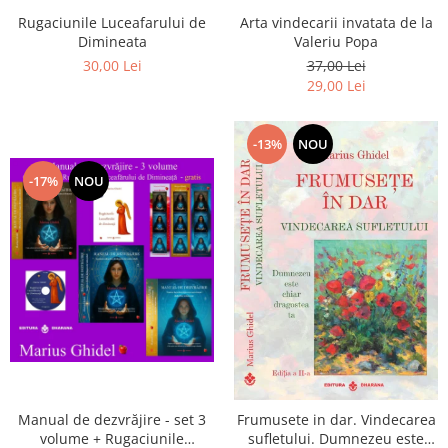
Arta vindecarii invatata de la
Rugaciunile Luceafarului de
Valeriu Popa
Dimineata
37,00 Lei
30,00 Lei
29,00 Lei
-13%
NOU
-17%
NOU
Manual de dezvrăjire - set 3
Frumusete in dar. Vindecarea
volume + Rugaciunile
sufletului. Dumnezeu este