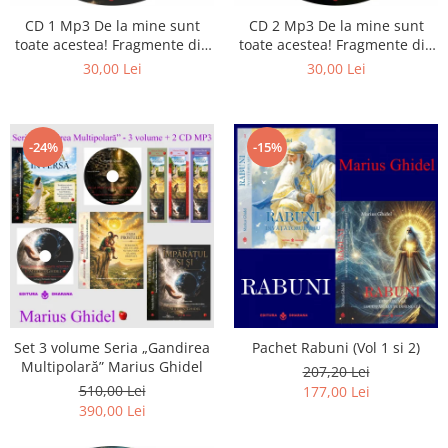
Istorie
CD 1 Mp3 De la mine sunt
CD 2 Mp3 De la mine sunt
Literatura
toate acestea! Fragmente din
toate acestea! Fragmente din
Psihologie
cărțile lui Marius Ghidel
cărțile lui Marius Ghidel
30,00 Lei
30,00 Lei
Sanatate
Sociologie
Stiinta
-24%
-15%
Set 3 volume Seria „Gandirea
Pachet Rabuni (Vol 1 si 2)
Multipolară” Marius Ghidel
207,20 Lei
510,00 Lei
177,00 Lei
390,00 Lei