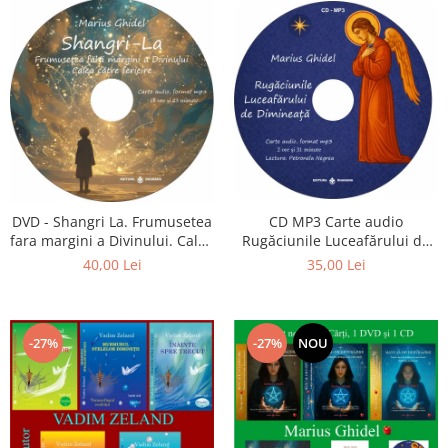
CD MP3 Carte audio
DVD - Shangri La. Frumusetea
Rugăciunile Luceafărului de
fara margini a Divinului. Calea
dimineață
catre fericire
35,00 Lei
40,00 Lei
-27%
-27%
NOU