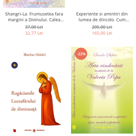
Shangri-La. Frumusetea fara
Experiente si amintiri din
margini a Divinului. Calea
lumea de dincolo. Cum
catre fericire
obtinem puteri
37,00 Lei
205,00 Lei
extrasenzoriale - cu exercitii
32,77 Lei
165,00 Lei
-22%