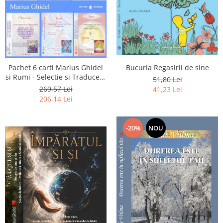
Pachet 6 carti Marius Ghidel
Bucuria Regasirii de sine
si Rumi - Selectie si Traducere
51,80 Lei
de Marius Ghidel
269,57 Lei
41,23 Lei
206,14 Lei
-20%
NOU