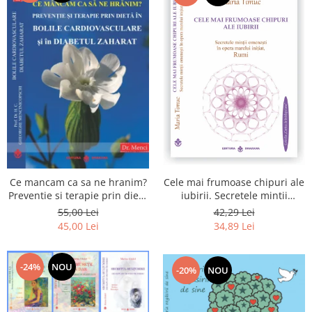
Cele mai frumoase chipuri ale
Ce mancam ca sa ne hranim?
iubirii. Secretele mintii
Preventie si terapie prin dieta
omenesti in opera marelui
in bolile cardiovasculare si in
42,29 Lei
55,00 Lei
initiat, Rumi
diabetul zaharat
34,89 Lei
45,00 Lei
-24%
NOU
-20%
NOU