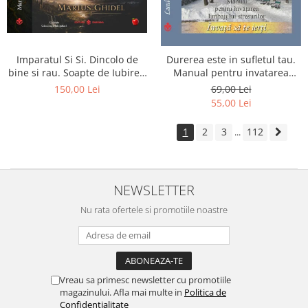
Imparatul Si Si. Dincolo de
Durerea este in sufletul tau.
bine si rau. Soapte de Iubire -
Manual pentru invatarea
Invatatura tainica a Soarelui
limbajului stresurilor Seria
150,00 Lei
69,00 Lei
de Iubire
Invata sa te Ierti Luule Viilma
55,00 Lei
1
2
3
112
...
NEWSLETTER
Nu rata ofertele si promotiile noastre
Vreau sa primesc newsletter cu promotiile
magazinului. Afla mai multe in
Politica de
Confidentialitate