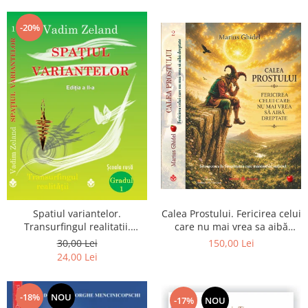
Dumnezeu
-20%
Spatiul variantelor.
Calea Prostului. Fericirea celui
Transurfingul realitatii.
care nu mai vrea sa aibă
Gradul 1. Cum sa ne
dreptate - Intoarcerea la
30,00 Lei
150,00 Lei
dezvoltam intuitia si sa ne
Simplitatea care mantuieste
24,00 Lei
alegem soarta
sufletul
-18%
NOU
-17%
NOU