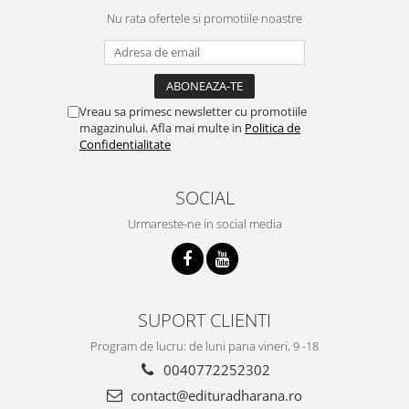
Nu rata ofertele si promotiile noastre
Vreau sa primesc newsletter cu promotiile
magazinului. Afla mai multe in
Politica de
Confidentialitate
SOCIAL
Urmareste-ne in social media
SUPORT CLIENTI
Program de lucru: de luni pana vineri, 9 -18
0040772252302
contact@edituradharana.ro