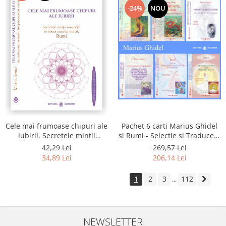
-24%
NOU
Pachet 6 carti Marius Ghidel
Cele mai frumoase chipuri ale
si Rumi - Selectie si Traducere
iubirii. Secretele mintii
de Marius Ghidel
omenesti in opera marelui
269,57 Lei
42,29 Lei
initiat, Rumi
206,14 Lei
34,89 Lei
1
2
3
112
...
NEWSLETTER