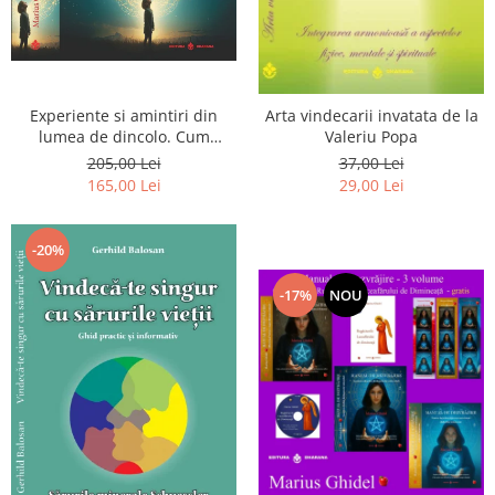
Experiente si amintiri din
Arta vindecarii invatata de la
lumea de dincolo. Cum
Valeriu Popa
obtinem puteri
205,00 Lei
37,00 Lei
extrasenzoriale - cu exercitii
165,00 Lei
29,00 Lei
-20%
-17%
NOU