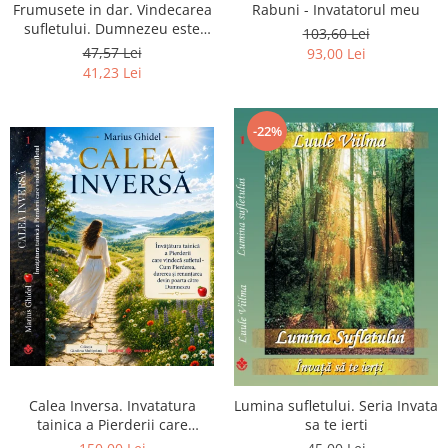
Frumusete in dar. Vindecarea
Rabuni - Invatatorul meu
sufletului. Dumnezeu este
103,60 Lei
chiar dragostea ta. Editia a 2-
47,57 Lei
93,00 Lei
a
41,23 Lei
-22%
Calea Inversa. Invatatura
Lumina sufletului. Seria Invata
tainica a Pierderii care
sa te ierti
vindeca sufletul - Cum