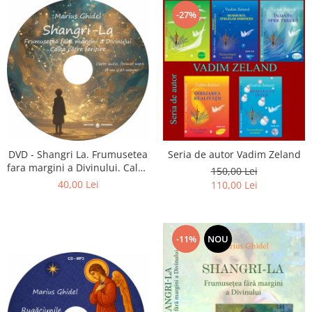
-27%
DVD - Shangri La. Frumusetea
Seria de autor Vadim Zeland
fara margini a Divinului. Calea
150,00 Lei
catre fericire
40,00 Lei
110,00 Lei
-11%
NOU