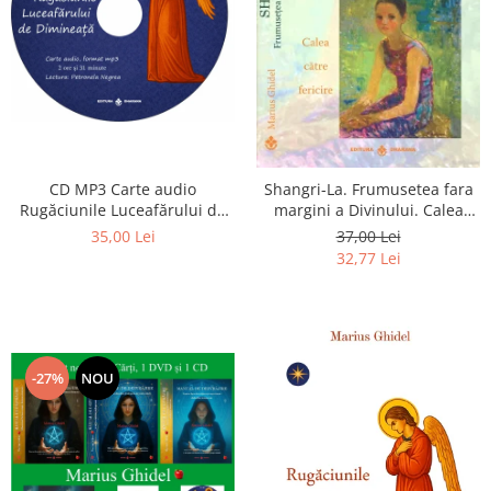
CD MP3 Carte audio
Shangri-La. Frumusetea fara
Rugăciunile Luceafărului de
margini a Divinului. Calea
dimineață
catre fericire
35,00 Lei
37,00 Lei
32,77 Lei
-27%
NOU