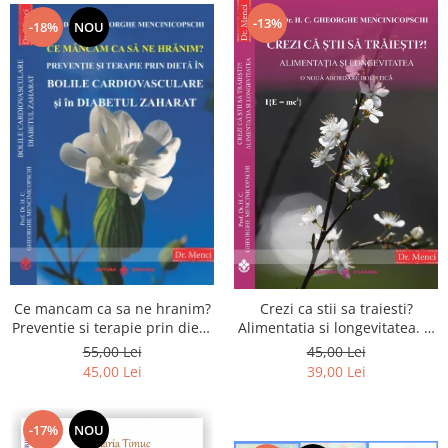
-13%
-18%
NOU
Ce mancam ca sa ne hranim?
Crezi ca stii sa traiesti?
Preventie si terapie prin dieta
Alimentatia si longevitatea. O
in bolile cardiovasculare si in
noua abordare holistica
55,00 Lei
45,00 Lei
diabetul zaharat
45,00 Lei
39,00 Lei
-17%
NOU