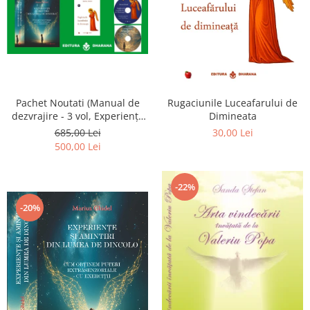
Pachet Noutati (Manual de
Rugaciunile Luceafarului de
dezvrajire - 3 vol, Experiențe
Dimineata
și amintiri, Rugăciunile
685,00 Lei
30,00 Lei
Luceafarului de dimineata) -
500,00 Lei
Marius Ghidel
-22%
-20%