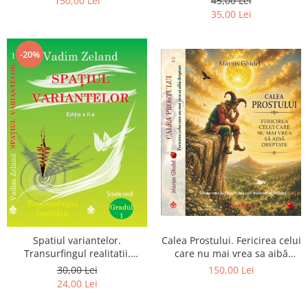
150,00 Lei
45,00 Lei
Pierderea, durerea si
35,00 Lei
renuntarea devin poarta catre
Dumnezeu
-20%
Spatiul variantelor.
Calea Prostului. Fericirea celui
Transurfingul realitatii.
care nu mai vrea sa aibă
Gradul 1. Cum sa ne
dreptate - Intoarcerea la
30,00 Lei
150,00 Lei
dezvoltam intuitia si sa ne
Simplitatea care mantuieste
24,00 Lei
alegem soarta
sufletul