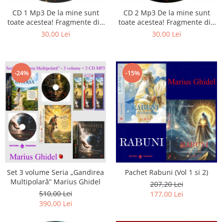
Istorie
CD 1 Mp3 De la mine sunt
CD 2 Mp3 De la mine sunt
Literatura
toate acestea! Fragmente din
toate acestea! Fragmente din
Psihologie
cărțile lui Marius Ghidel
cărțile lui Marius Ghidel
30,00 Lei
30,00 Lei
Sanatate
Sociologie
Stiinta
-24%
-15%
Set 3 volume Seria „Gandirea
Pachet Rabuni (Vol 1 si 2)
Multipolară” Marius Ghidel
207,20 Lei
510,00 Lei
177,00 Lei
390,00 Lei