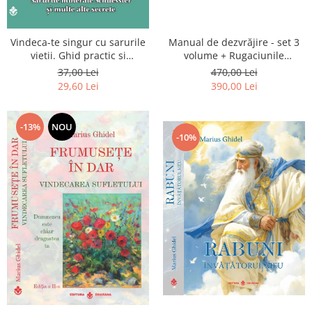
Vindeca-te singur cu sarurile
Manual de dezvrăjire - set 3
vietii. Ghid practic si
volume + Rugaciunile
informativ. Sarurile minerale
Luceafarului de Dimineata -
37,00 Lei
470,00 Lei
Schuessler si multe alte
Gratuit)
29,60 Lei
390,00 Lei
secrete
-13%
NOU
-10%