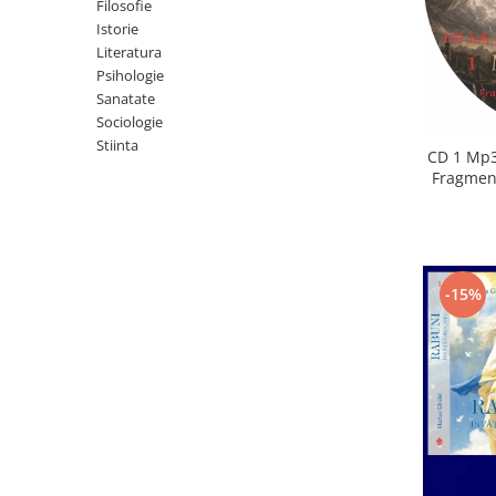
Istorie
Filosofie
Istorie
Literatura
Literatura
Psihologie
Psihologie
Sanatate
Sanatate
Sociologie
Sociologie
Stiinta
Stiinta
CD 1 Mp3
Fragment
-15%