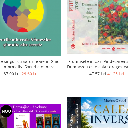
Frumusete in dar. Vindecarea s
e singur cu sarurile vietii. Ghid
Dumnezeu este chiar dragostea 
si informativ. Sarurile minerale
a 2-a
essler si multe alte secrete
47,57 Lei
41,23 Lei
37,00 Lei
29,60 Lei
NOU