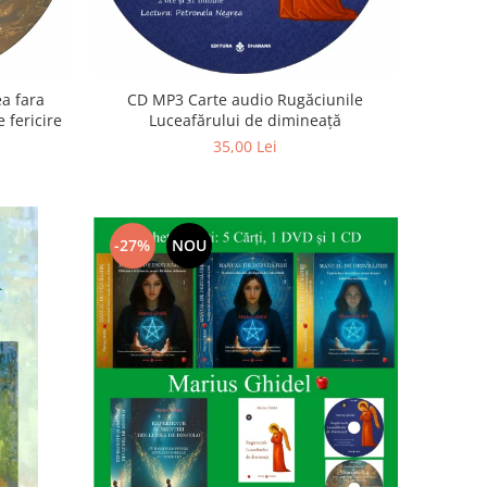
a fara
CD MP3 Carte audio Rugăciunile
 fericire
Luceafărului de dimineață
35,00 Lei
-27%
NOU