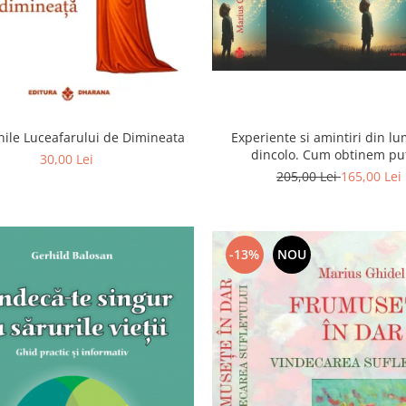
ile Luceafarului de Dimineata
Experiente si amintiri din l
dincolo. Cum obtinem pu
30,00 Lei
extrasenzoriale - cu exerc
205,00 Lei
165,00 Lei
-13%
NOU