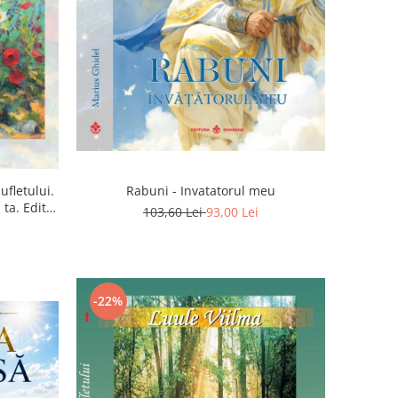
ufletului.
Rabuni - Invatatorul meu
ta. Editia
103,60 Lei
93,00 Lei
-22%