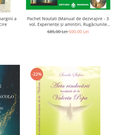
Pachet Noutati (Manual de dezvrajire - 3
argini a
vol, Experiențe și amintiri, Rugăciunile
cire
Luceafarului de dimineata) - Marius
685,00 Lei
500,00 Lei
Ghidel
-22%