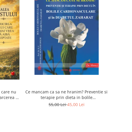
i care nu
Ce mancam ca sa ne hranim? Preventie si
arcerea la
terapie prin dieta in bolile
sufletul
cardiovasculare si in diabetul zaharat
55,00 Lei
45,00 Lei