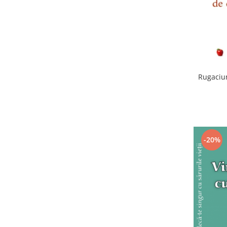
Rugaciun
-20%