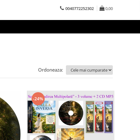
0040772252302
0,00
Ordoneaza:
-24%