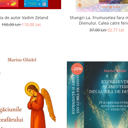
ia de autor Vadim Zeland
Shangri-La. Frumusetea fara m
Divinului. Calea catre feri
150,00 Lei
110,00 Lei
37,00 Lei
32,77 Lei
-20%