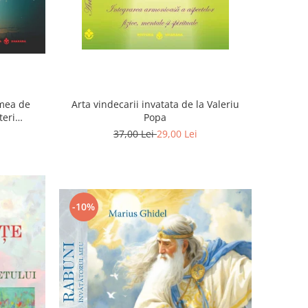
umea de
Arta vindecarii invatata de la Valeriu
teri
Popa
itii
37,00 Lei
29,00 Lei
-10%