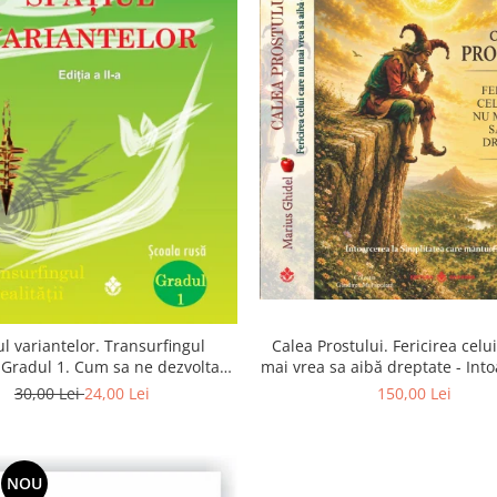
Calea Prostului. Fericirea celu
ul variantelor. Transurfingul
mai vrea sa aibă dreptate - Into
i. Gradul 1. Cum sa ne dezvoltam
Simplitatea care mantuieste 
itia si sa ne alegem soarta
150,00 Lei
30,00 Lei
24,00 Lei
NOU