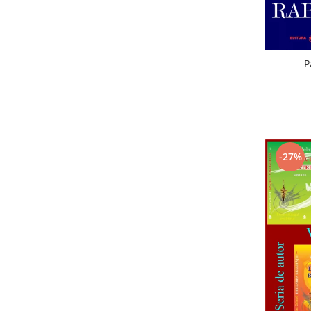
P
-27%