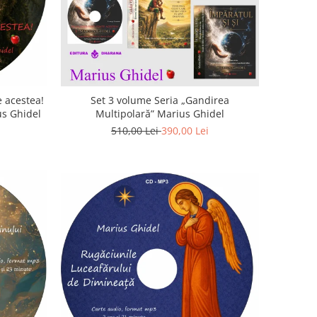
 acestea!
Set 3 volume Seria „Gandirea
us Ghidel
Multipolară” Marius Ghidel
510,00 Lei
390,00 Lei