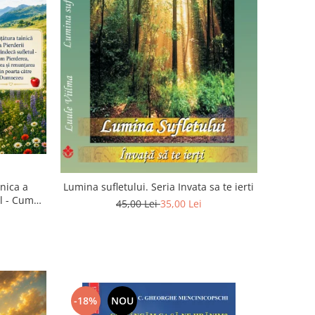
inica a
Lumina sufletului. Seria Invata sa te ierti
ul - Cum
45,00 Lei
35,00 Lei
rea devin
u
-18%
NOU