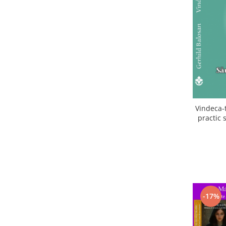
Vindeca-t
practic 
Schu
-17%