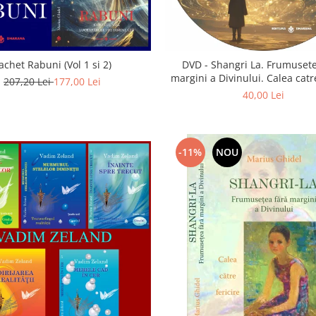
achet Rabuni (Vol 1 si 2)
DVD - Shangri La. Frumusete
margini a Divinului. Calea catre
207,20 Lei
177,00 Lei
40,00 Lei
-11%
NOU