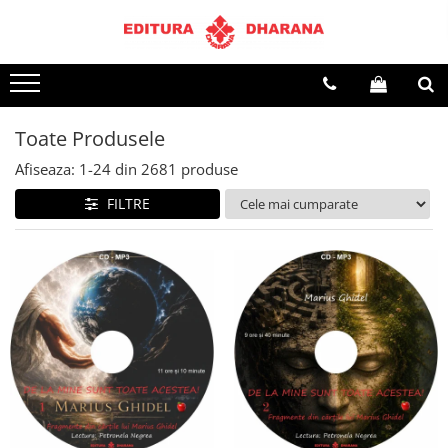
Terapii
Dietoterapie
Toate Produsele
Afiseaza:
1-
24
din
2681
produse
FILTRE