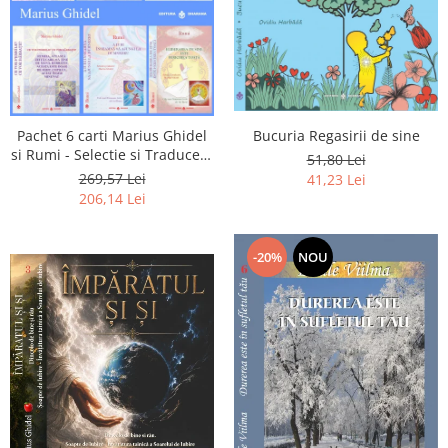
Pachet 6 carti Marius Ghidel
Bucuria Regasirii de sine
si Rumi - Selectie si Traducere
51,80 Lei
de Marius Ghidel
269,57 Lei
41,23 Lei
206,14 Lei
-20%
NOU