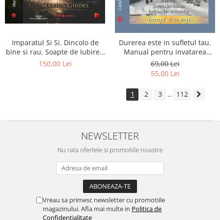
Imparatul Si Si. Dincolo de
Durerea este in sufletul tau.
bine si rau. Soapte de Iubire -
Manual pentru invatarea
Invatatura tainica a Soarelui
limbajului stresurilor Seria
150,00 Lei
69,00 Lei
de Iubire
Invata sa te Ierti Luule Viilma
55,00 Lei
1
2
3
112
...
NEWSLETTER
Nu rata ofertele si promotiile noastre
Vreau sa primesc newsletter cu promotiile
magazinului. Afla mai multe in
Politica de
Confidentialitate