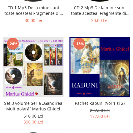
CD 1 Mp3 De la mine sunt
CD 2 Mp3 De la mine sunt
toate acestea! Fragmente din
toate acestea! Fragmente din
cărțile lui Marius Ghidel
cărțile lui Marius Ghidel
30,00 Lei
30,00 Lei
-24%
-15%
Set 3 volume Seria „Gandirea
Pachet Rabuni (Vol 1 si 2)
Multipolară” Marius Ghidel
207,20 Lei
510,00 Lei
177,00 Lei
390,00 Lei