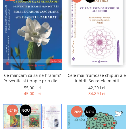
Cele mai frumoase chipuri ale
Ce mancam ca sa ne hranim?
iubirii. Secretele mintii
Preventie si terapie prin dieta
omenesti in opera marelui
in bolile cardiovasculare si in
42,29 Lei
55,00 Lei
initiat, Rumi
diabetul zaharat
34,89 Lei
45,00 Lei
-24%
NOU
-20%
NOU