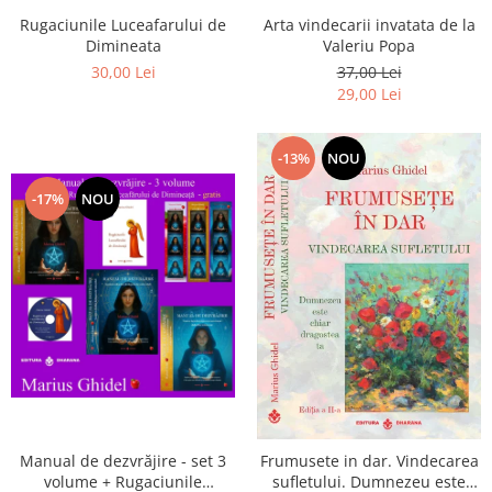
Arta vindecarii invatata de la
Rugaciunile Luceafarului de
Valeriu Popa
Dimineata
37,00 Lei
30,00 Lei
29,00 Lei
-13%
NOU
-17%
NOU
Manual de dezvrăjire - set 3
Frumusete in dar. Vindecarea
volume + Rugaciunile
sufletului. Dumnezeu este