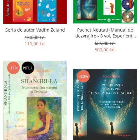
Seria de autor Vadim Zeland
Pachet Noutati (Manual de
dezvrajire - 3 vol, Experiențe
150,00 Lei
și amintiri, Rugăciunile
685,00 Lei
110,00 Lei
Luceafarului de dimineata) -
500,00 Lei
Marius Ghidel
-11%
NOU
-20%