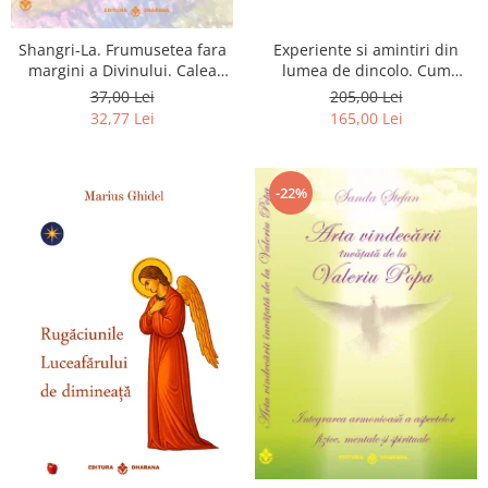
Shangri-La. Frumusetea fara
Experiente si amintiri din
margini a Divinului. Calea
lumea de dincolo. Cum
catre fericire
obtinem puteri
37,00 Lei
205,00 Lei
extrasenzoriale - cu exercitii
32,77 Lei
165,00 Lei
-22%