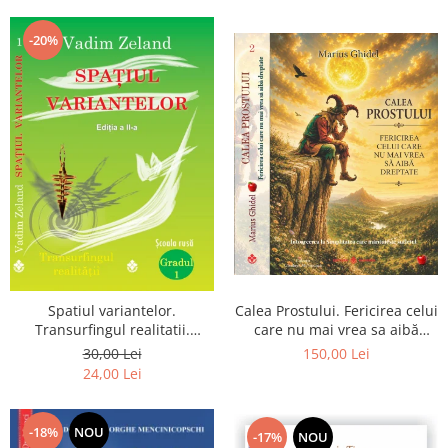
Dumnezeu
-20%
Spatiul variantelor.
Calea Prostului. Fericirea celui
Transurfingul realitatii.
care nu mai vrea sa aibă
Gradul 1. Cum sa ne
dreptate - Intoarcerea la
30,00 Lei
150,00 Lei
dezvoltam intuitia si sa ne
Simplitatea care mantuieste
24,00 Lei
alegem soarta
sufletul
-18%
NOU
-17%
NOU