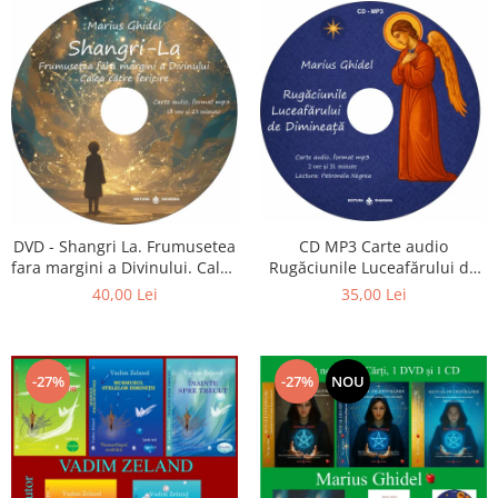
CD MP3 Carte audio
DVD - Shangri La. Frumusetea
Rugăciunile Luceafărului de
fara margini a Divinului. Calea
dimineață
catre fericire
35,00 Lei
40,00 Lei
-27%
-27%
NOU