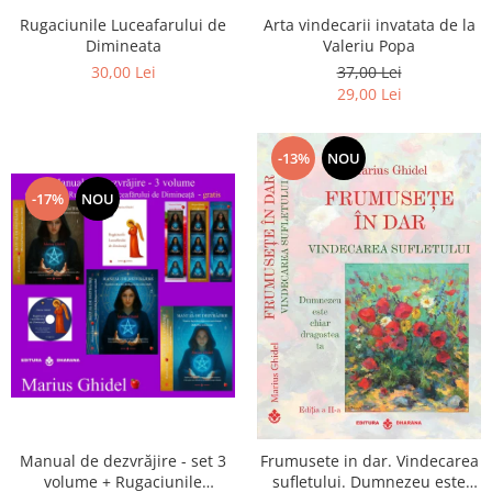
Arta vindecarii invatata de la
Rugaciunile Luceafarului de
Valeriu Popa
Dimineata
37,00 Lei
30,00 Lei
29,00 Lei
-13%
NOU
-17%
NOU
Manual de dezvrăjire - set 3
Frumusete in dar. Vindecarea
volume + Rugaciunile
sufletului. Dumnezeu este