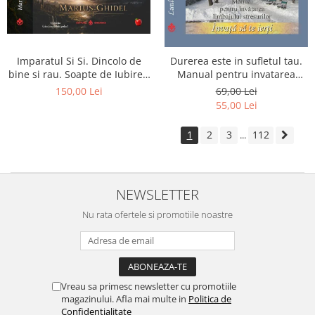
Imparatul Si Si. Dincolo de
Durerea este in sufletul tau.
bine si rau. Soapte de Iubire -
Manual pentru invatarea
Invatatura tainica a Soarelui
limbajului stresurilor Seria
150,00 Lei
69,00 Lei
de Iubire
Invata sa te Ierti Luule Viilma
55,00 Lei
1
2
3
112
...
NEWSLETTER
Nu rata ofertele si promotiile noastre
Vreau sa primesc newsletter cu promotiile
magazinului. Afla mai multe in
Politica de
Confidentialitate