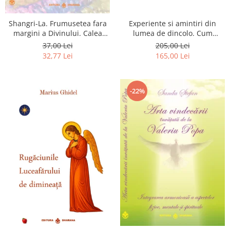
Shangri-La. Frumusetea fara
Experiente si amintiri din
margini a Divinului. Calea
lumea de dincolo. Cum
catre fericire
obtinem puteri
37,00 Lei
205,00 Lei
extrasenzoriale - cu exercitii
32,77 Lei
165,00 Lei
-22%