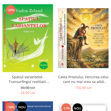
Dumnezeu
-20%
Spatiul variantelor.
Calea Prostului. Fericirea celui
Transurfingul realitatii.
care nu mai vrea sa aibă
Gradul 1. Cum sa ne
dreptate - Intoarcerea la
30,00 Lei
150,00 Lei
dezvoltam intuitia si sa ne
Simplitatea care mantuieste
24,00 Lei
alegem soarta
sufletul
-18%
NOU
-17%
NOU