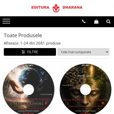
Terapii
Dietoterapie
Toate Produsele
Afiseaza:
1-
24
din
2681
produse
FILTRE