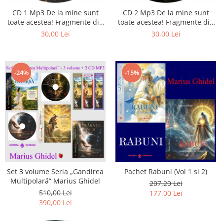
CD 1 Mp3 De la mine sunt
CD 2 Mp3 De la mine sunt
toate acestea! Fragmente din
toate acestea! Fragmente din
cărțile lui Marius Ghidel
cărțile lui Marius Ghidel
30,00 Lei
30,00 Lei
-24%
-15%
Set 3 volume Seria „Gandirea
Pachet Rabuni (Vol 1 si 2)
Multipolară” Marius Ghidel
207,20 Lei
510,00 Lei
177,00 Lei
390,00 Lei