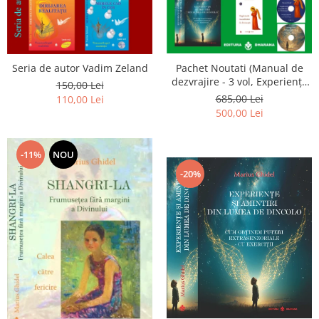
Seria de autor Vadim Zeland
Pachet Noutati (Manual de
dezvrajire - 3 vol, Experiențe
150,00 Lei
și amintiri, Rugăciunile
685,00 Lei
110,00 Lei
Luceafarului de dimineata) -
500,00 Lei
Marius Ghidel
-11%
NOU
-20%