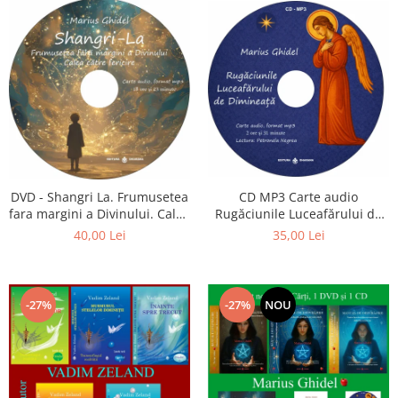
CD MP3 Carte audio
DVD - Shangri La. Frumusetea
Rugăciunile Luceafărului de
fara margini a Divinului. Calea
dimineață
catre fericire
35,00 Lei
40,00 Lei
-27%
-27%
NOU