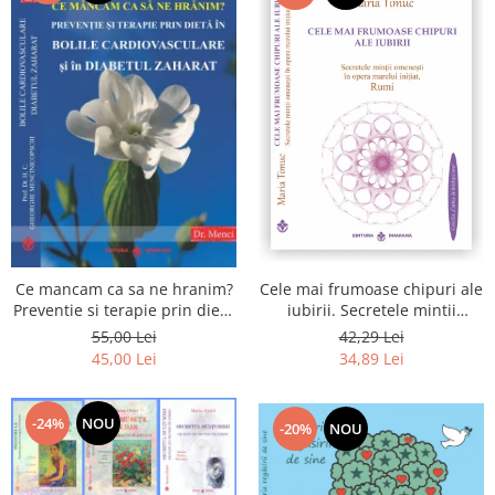
Cele mai frumoase chipuri ale
Ce mancam ca sa ne hranim?
iubirii. Secretele mintii
Preventie si terapie prin dieta
omenesti in opera marelui
in bolile cardiovasculare si in
42,29 Lei
55,00 Lei
initiat, Rumi
diabetul zaharat
34,89 Lei
45,00 Lei
-24%
NOU
-20%
NOU