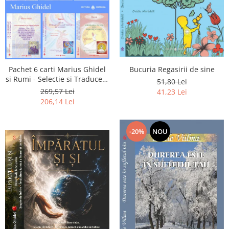
Pachet 6 carti Marius Ghidel
Bucuria Regasirii de sine
si Rumi - Selectie si Traducere
51,80 Lei
de Marius Ghidel
269,57 Lei
41,23 Lei
206,14 Lei
-20%
NOU