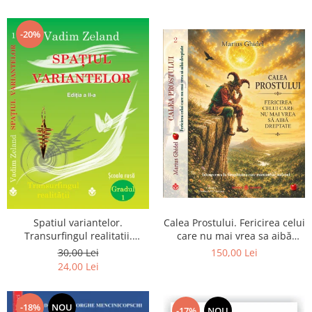
renuntarea devin poarta catre
Dumnezeu
-20%
Spatiul variantelor.
Calea Prostului. Fericirea celui
Transurfingul realitatii.
care nu mai vrea sa aibă
Gradul 1. Cum sa ne
dreptate - Intoarcerea la
30,00 Lei
150,00 Lei
dezvoltam intuitia si sa ne
Simplitatea care mantuieste
24,00 Lei
alegem soarta
sufletul
-18%
NOU
-17%
NOU