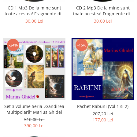
Istorie
CD 1 Mp3 De la mine sunt
CD 2 Mp3 De la mine sunt
Literatura
toate acestea! Fragmente din
toate acestea! Fragmente din
Psihologie
cărțile lui Marius Ghidel
cărțile lui Marius Ghidel
30,00 Lei
30,00 Lei
Sanatate
Sociologie
Stiinta
-24%
-15%
Set 3 volume Seria „Gandirea
Pachet Rabuni (Vol 1 si 2)
Multipolară” Marius Ghidel
207,20 Lei
510,00 Lei
177,00 Lei
390,00 Lei