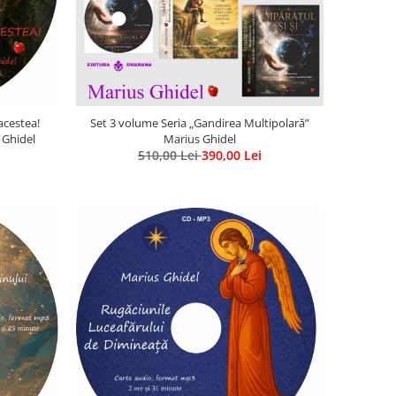
acestea!
Set 3 volume Seria „Gandirea Multipolară”
 Ghidel
Marius Ghidel
510,00 Lei
390,00 Lei