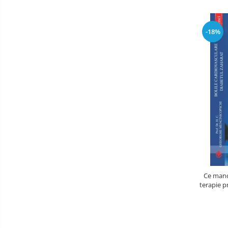
-18%
Ce manc
terapie pr