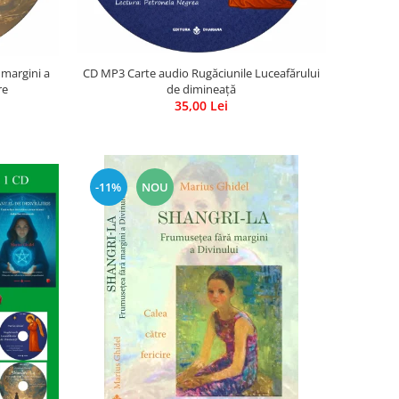
 margini a
CD MP3 Carte audio Rugăciunile Luceafărului
re
de dimineață
35,00 Lei
-11%
NOU