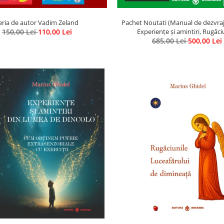
eria de autor Vadim Zeland
Pachet Noutati (Manual de dezvrajir
150,00 Lei
110,00 Lei
Experiențe și amintiri, Rugăci
Luceafarului de dimineata) - Mari
685,00 Lei
500,00 Lei