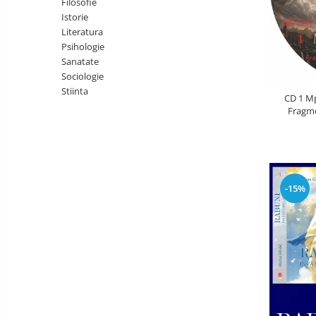
Filosofie
Literatura
Istorie
Psihologie
Literatura
Psihologie
Sanatate
Sanatate
Sociologie
Sociologie
Stiinta
Stiinta
CD 1 Mp
Fragme
-15%