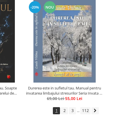
-20%
NOU
rau. Soapte
Durerea este in sufletul tau. Manual pentru
arelui de
invatarea limbajului stresurilor Seria Invata sa
69,00 Lei
te Ierti Luule Viilma
55,00 Lei
1
2
3
112
...