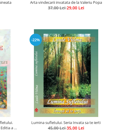
mineata
Arta vindecarii invatata de la Valeriu Popa
37,00 Lei
29,00 Lei
-22%
letului.
Lumina sufletului. Seria Invata sa te ierti
ditia a 2-
45,00 Lei
35,00 Lei