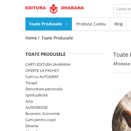
Toate Produsele
Toate Produsele
Produse Cadou
Blog
CARTI EDITURA DHARANA
Home /
Toate Produsele
OFERTE LA PACHET
Carti cu AUTOGRAF
Toate 
TOATE PRODUSELE
Terapii
Dietoterapie
Dezvoltare
Afiseaza:
CARTI EDITURA DHARANA
personala
OFERTE LA PACHET
Spiritualitate
Carti cu AUTOGRAF
Terapii
Arta
Dezvoltare personala
AUDIOBOOK
Spiritualitate
Business, Economie
Arta
Carti pentru copii
AUDIOBOOK
Diverse
Business, Economie
Carti pentru copii
Filosofie
Diverse
Istorie