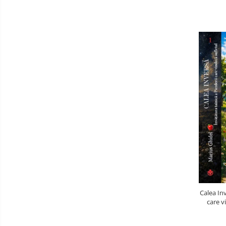
Calea Inv
care v
durerea