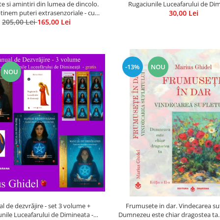
e si amintiri din lumea de dincolo.
Rugaciunile Luceafarului de Di
inem puteri extrasenzoriale - cu
30,00 Lei
205,00 Lei
exercitii
165,00 Lei
-13%
NOU
NOU
 de dezvrăjire - set 3 volume +
Frumusete in dar. Vindecarea suf
nile Luceafarului de Dimineata -
Dumnezeu este chiar dragostea ta. E