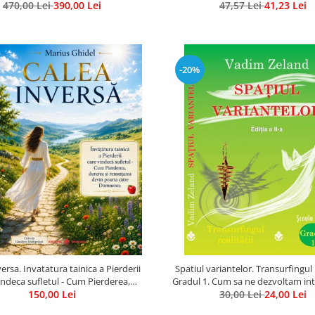
470,00 Lei
Gratuit)
390,00 Lei
47,57 Lei
a
41,23 Lei
-20%
ersa. Invatatura tainica a Pierderii
Spatiul variantelor. Transurfingul r
indeca sufletul - Cum Pierderea,
Gradul 1. Cum sa ne dezvoltam intu
 si renuntarea devin poarta catre
150,00 Lei
30,00 Lei
ne alegem soarta
24,00 Lei
Dumnezeu