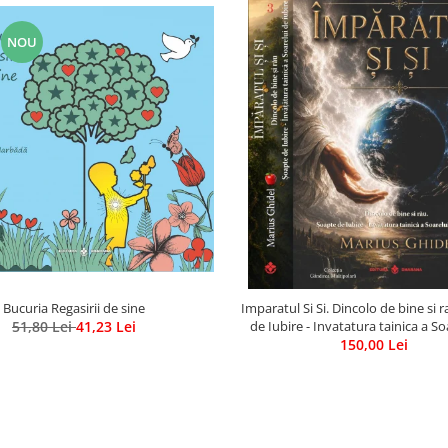
NOU
Bucuria Regasirii de sine
Imparatul Si Si. Dincolo de bine si 
51,80 Lei
41,23 Lei
de Iubire - Invatatura tainica a So
150,00 Lei
Iubire