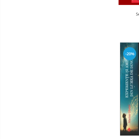
S
-20%