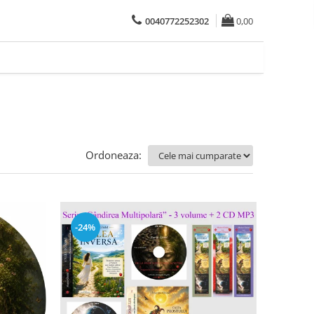
0040772252302
0,00
Ordoneaza:
-24%