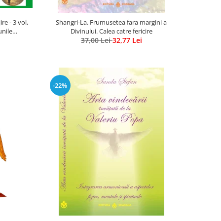
e - 3 vol,
Shangri-La. Frumusetea fara margini a
unile
Divinului. Calea catre fericire
us Ghidel
37,00 Lei
32,77 Lei
-22%