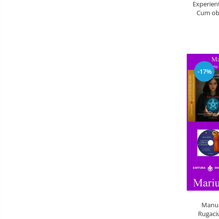
Experient
Cum obt
-17%
Manual
Rugaciu