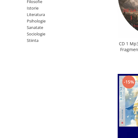
Istorie
Filosofie
Istorie
Literatura
Literatura
Psihologie
Psihologie
Sanatate
Sanatate
Sociologie
Sociologie
Stiinta
Stiinta
CD 1 Mp3
Fragment
-15%