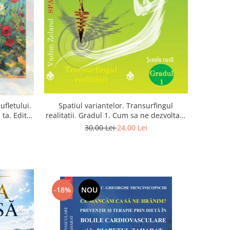
Spatiul variantelor. Transurfingul
ufletului.
realitatii. Gradul 1. Cum sa ne dezvoltam
ta. Editia
intuitia si sa ne alegem soarta
30,00 Lei
24,00 Lei
-18%
NOU