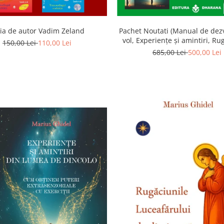
ia de autor Vadim Zeland
Pachet Noutati (Manual de dezv
vol, Experiențe și amintiri, Ru
150,00 Lei
110,00 Lei
Luceafarului de dimineata) -
685,00 Lei
500,00 Lei
Ghidel