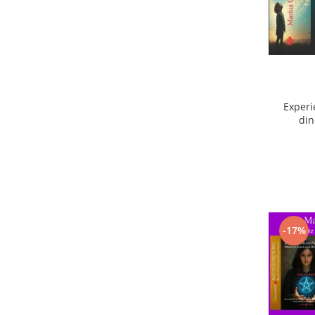
Experi
din
ext
-17%