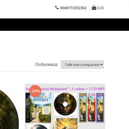
0040772252302
0,00
Ordoneaza:
-24%