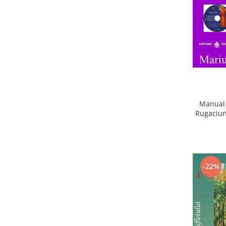
Manual 
Rugaciun
-22%