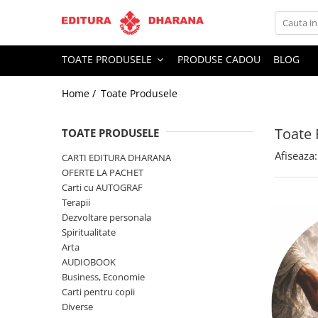
Toate Produsele
TOATE PRODUSELE
PRODUSE CADOU
BLOG
CARTI EDITURA DHARANA
Home /
Toate Produsele
OFERTE LA PACHET
Carti cu AUTOGRAF
Toate 
Terapii
TOATE PRODUSELE
Dietoterapie
Afiseaza:
CARTI EDITURA DHARANA
Dezvoltare personala
OFERTE LA PACHET
Carti cu AUTOGRAF
Spiritualitate
Terapii
Arta
Dezvoltare personala
AUDIOBOOK
Spiritualitate
Business, Economie
Arta
AUDIOBOOK
Carti pentru copii
Business, Economie
Diverse
Carti pentru copii
Filosofie
Diverse