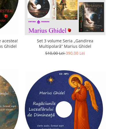
 acestea!
Set 3 volume Seria „Gandirea
us Ghidel
Multipolară” Marius Ghidel
510,00 Lei
390,00 Lei