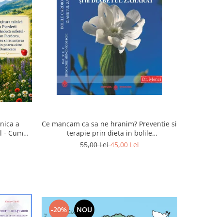
inica a
Ce mancam ca sa ne hranim? Preventie si
ul - Cum
terapie prin dieta in bolile
rea devin
cardiovasculare si in diabetul zaharat
55,00 Lei
45,00 Lei
u
-20%
NOU