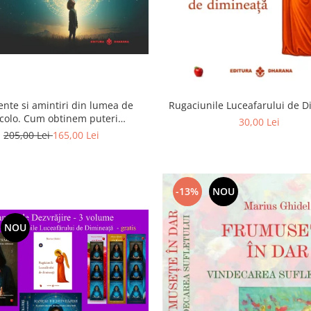
ente si amintiri din lumea de
Rugaciunile Luceafarului de 
colo. Cum obtinem puteri
30,00 Lei
rasenzoriale - cu exercitii
205,00 Lei
165,00 Lei
-13%
NOU
NOU