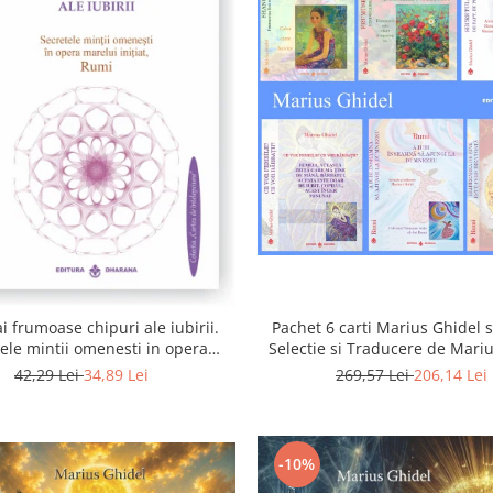
i frumoase chipuri ale iubirii.
Pachet 6 carti Marius Ghidel s
ele mintii omenesti in opera
Selectie si Traducere de Mari
marelui initiat, Rumi
42,29 Lei
34,89 Lei
269,57 Lei
206,14 Lei
-10%