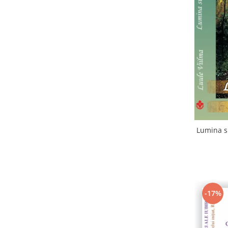
Lumina su
-17%