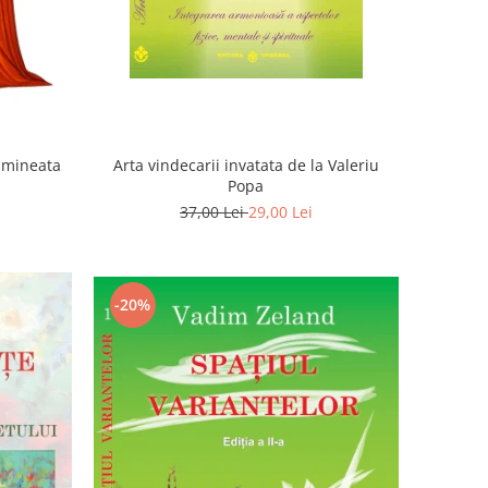
Dimineata
Arta vindecarii invatata de la Valeriu
Popa
37,00 Lei
29,00 Lei
-20%