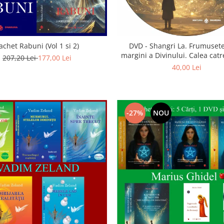
achet Rabuni (Vol 1 si 2)
DVD - Shangri La. Frumusete
margini a Divinului. Calea catre
207,20 Lei
177,00 Lei
40,00 Lei
-27%
NOU