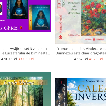
de dezvrăjire - set 3 volume +
Frumusete in dar. Vindecarea s
ile Luceafarului de Dimineata -
Dumnezeu este chiar dragostea 
Gratuit)
a 2-a
470,00 Lei
390,00 Lei
47,57 Lei
41,23 Lei