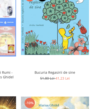
Bucuria Regasirii de sine
i Rumi -
us Ghidel
51,80 Lei
41,23 Lei
-10%