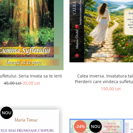
Calea Inversa. Invatatura ta
fletului. Seria Invata sa te ierti
Pierderii care vindeca suflet
45,00 Lei
35,00 Lei
Pierderea, durerea si renunta
150,00 Lei
poarta catre Dumneze
NOU
-24%
NOU