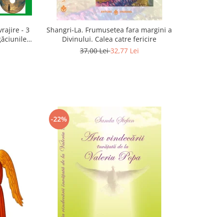
rajire - 3
Shangri-La. Frumusetea fara margini a
găciunile
Divinului. Calea catre fericire
 Marius
37,00 Lei
32,77 Lei
-22%