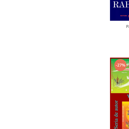
P
-27%