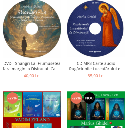
CD MP3 Carte audio
DVD - Shangri La. Frumusetea
Rugăciunile Luceafărului de
fara margini a Divinului. Calea
dimineață
catre fericire
35,00 Lei
40,00 Lei
-27%
-27%
NOU