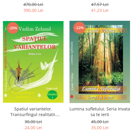
Luceafarului de Dimineata -
chiar dragostea ta. Editia a 2-
470,00 Lei
47,57 Lei
Gratuit)
a
390,00 Lei
41,23 Lei
-22%
-20%
Spatiul variantelor.
Lumina sufletului. Seria Invata
Transurfingul realitatii.
sa te ierti
Gradul 1. Cum sa ne
30,00 Lei
45,00 Lei
dezvoltam intuitia si sa ne
24,00 Lei
35,00 Lei
alegem soarta