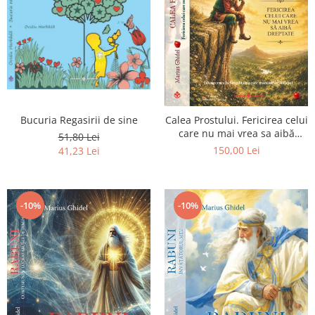
Bucuria Regasirii de sine
Calea Prostului. Fericirea celui
care nu mai vrea sa aibă
51,80 Lei
dreptate - Intoarcerea la
150,00 Lei
41,23 Lei
Simplitatea care mantuieste
sufletul
-10%
-10%