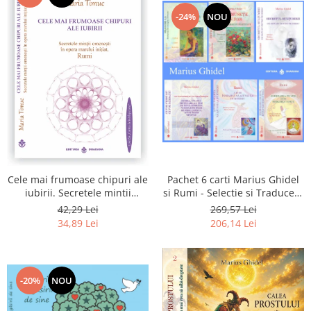
-24%
NOU
Pachet 6 carti Marius Ghidel
Cele mai frumoase chipuri ale
si Rumi - Selectie si Traducere
iubirii. Secretele mintii
de Marius Ghidel
omenesti in opera marelui
269,57 Lei
42,29 Lei
initiat, Rumi
206,14 Lei
34,89 Lei
-20%
NOU