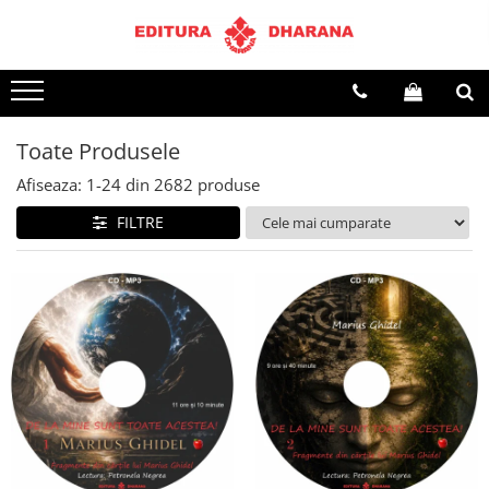
Terapii
Dietoterapie
Toate Produsele
Afiseaza:
1-
24
din
2682
produse
FILTRE