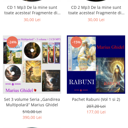
CD 1 Mp3 De la mine sunt
CD 2 Mp3 De la mine sunt
toate acestea! Fragmente din
toate acestea! Fragmente din
cărțile lui Marius Ghidel
cărțile lui Marius Ghidel
30,00 Lei
30,00 Lei
-24%
-15%
Set 3 volume Seria „Gandirea
Pachet Rabuni (Vol 1 si 2)
Multipolară” Marius Ghidel
207,20 Lei
510,00 Lei
177,00 Lei
390,00 Lei