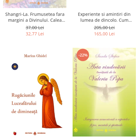
Shangri-La. Frumusetea fara
Experiente si amintiri din
margini a Divinului. Calea
lumea de dincolo. Cum
catre fericire
obtinem puteri
37,00 Lei
205,00 Lei
extrasenzoriale - cu exercitii
32,77 Lei
165,00 Lei
-22%