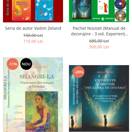
Seria de autor Vadim Zeland
Pachet Noutati (Manual de
dezvrajire - 3 vol, Experiențe
150,00 Lei
și amintiri, Rugăciunile
685,00 Lei
110,00 Lei
Luceafarului de dimineata) -
500,00 Lei
Marius Ghidel
-11%
NOU
-20%