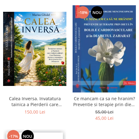
-18%
NOU
Calea Inversa. Invatatura
Ce mancam ca sa ne hranim?
tainica a Pierderii care
Preventie si terapie prin dieta
vindeca sufletul - Cum
in bolile cardiovasculare si in
150,00 Lei
55,00 Lei
Pierderea, durerea si
diabetul zaharat
45,00 Lei
renuntarea devin poarta catre
Dumnezeu
-17%
NOU