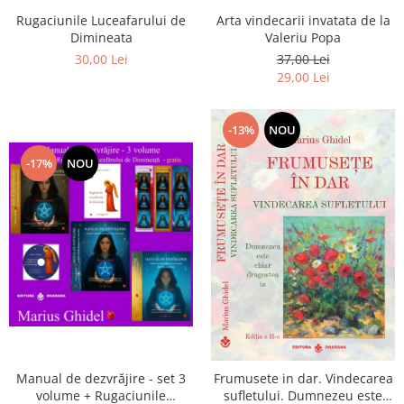
Arta vindecarii invatata de la
Rugaciunile Luceafarului de
Valeriu Popa
Dimineata
37,00 Lei
30,00 Lei
29,00 Lei
-13%
NOU
-17%
NOU
Manual de dezvrăjire - set 3
Frumusete in dar. Vindecarea
volume + Rugaciunile
sufletului. Dumnezeu este