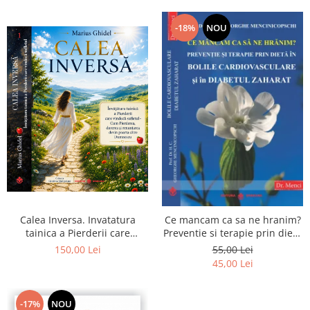
-18%
NOU
Calea Inversa. Invatatura
Ce mancam ca sa ne hranim?
tainica a Pierderii care
Preventie si terapie prin dieta
vindeca sufletul - Cum
in bolile cardiovasculare si in
150,00 Lei
55,00 Lei
Pierderea, durerea si
diabetul zaharat
45,00 Lei
renuntarea devin poarta catre
Dumnezeu
-17%
NOU