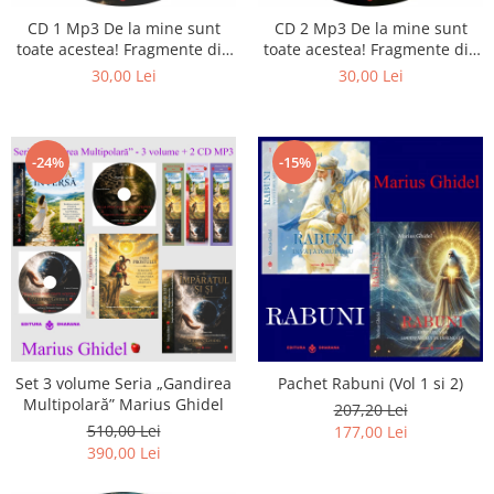
Istorie
CD 1 Mp3 De la mine sunt
CD 2 Mp3 De la mine sunt
Literatura
toate acestea! Fragmente din
toate acestea! Fragmente din
Psihologie
cărțile lui Marius Ghidel
cărțile lui Marius Ghidel
30,00 Lei
30,00 Lei
Sanatate
Sociologie
Stiinta
-24%
-15%
Set 3 volume Seria „Gandirea
Pachet Rabuni (Vol 1 si 2)
Multipolară” Marius Ghidel
207,20 Lei
510,00 Lei
177,00 Lei
390,00 Lei