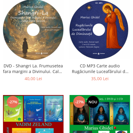
CD MP3 Carte audio
DVD - Shangri La. Frumusetea
Rugăciunile Luceafărului de
fara margini a Divinului. Calea
dimineață
catre fericire
35,00 Lei
40,00 Lei
-27%
-27%
NOU