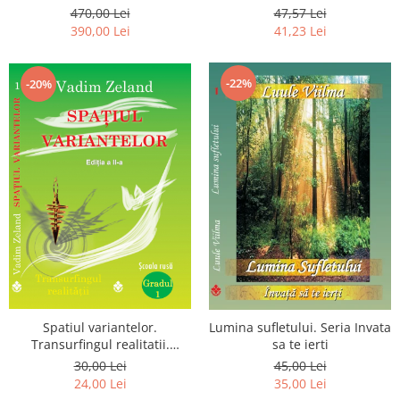
Luceafarului de Dimineata -
chiar dragostea ta. Editia a 2-
470,00 Lei
47,57 Lei
Gratuit)
a
390,00 Lei
41,23 Lei
-22%
-20%
Spatiul variantelor.
Lumina sufletului. Seria Invata
Transurfingul realitatii.
sa te ierti
Gradul 1. Cum sa ne
30,00 Lei
45,00 Lei
dezvoltam intuitia si sa ne
24,00 Lei
35,00 Lei
alegem soarta