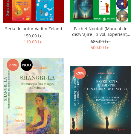
Seria de autor Vadim Zeland
Pachet Noutati (Manual de
dezvrajire - 3 vol, Experiențe
150,00 Lei
și amintiri, Rugăciunile
685,00 Lei
110,00 Lei
Luceafarului de dimineata) -
500,00 Lei
Marius Ghidel
-11%
NOU
-20%