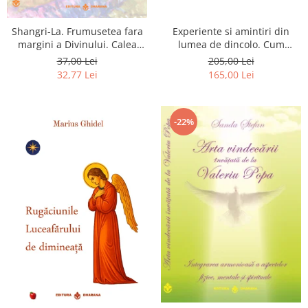
Shangri-La. Frumusetea fara
Experiente si amintiri din
margini a Divinului. Calea
lumea de dincolo. Cum
catre fericire
obtinem puteri
37,00 Lei
205,00 Lei
extrasenzoriale - cu exercitii
32,77 Lei
165,00 Lei
-22%