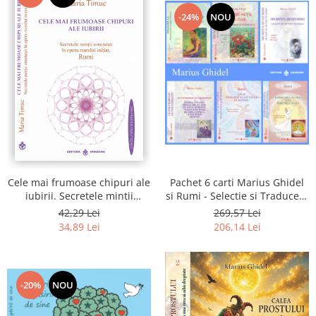
-24%
NOU
Pachet 6 carti Marius Ghidel
Cele mai frumoase chipuri ale
si Rumi - Selectie si Traducere
iubirii. Secretele mintii
de Marius Ghidel
omenesti in opera marelui
269,57 Lei
42,29 Lei
initiat, Rumi
206,14 Lei
34,89 Lei
-20%
NOU