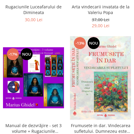
Arta vindecarii invatata de la
Rugaciunile Luceafarului de
Valeriu Popa
Dimineata
37,00 Lei
30,00 Lei
29,00 Lei
-13%
NOU
-17%
NOU
Manual de dezvrăjire - set 3
Frumusete in dar. Vindecarea
volume + Rugaciunile
sufletului. Dumnezeu este