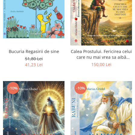
Bucuria Regasirii de sine
Calea Prostului. Fericirea celui
care nu mai vrea sa aibă
51,80 Lei
dreptate - Intoarcerea la
150,00 Lei
41,23 Lei
Simplitatea care mantuieste
sufletul
-10%
-10%