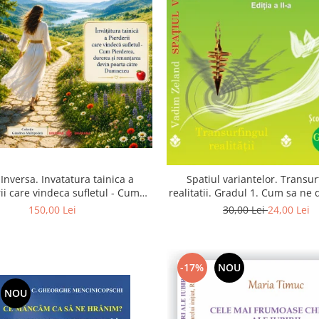
Inversa. Invatatura tainica a
Spatiul variantelor. Transur
ii care vindeca sufletul - Cum
realitatii. Gradul 1. Cum sa ne
a, durerea si renuntarea devin
intuitia si sa ne alegem s
150,00 Lei
30,00 Lei
24,00 Lei
poarta catre Dumnezeu
-17%
NOU
NOU