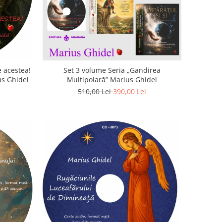
 acestea!
Set 3 volume Seria „Gandirea
us Ghidel
Multipolară” Marius Ghidel
510,00 Lei
390,00 Lei