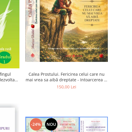
Calea Prostului. Fericirea celui care nu
fingul
mai vrea sa aibă dreptate - Intoarcerea la
 dezvoltam
Simplitatea care mantuieste sufletul
oarta
150,00 Lei
-24%
NOU