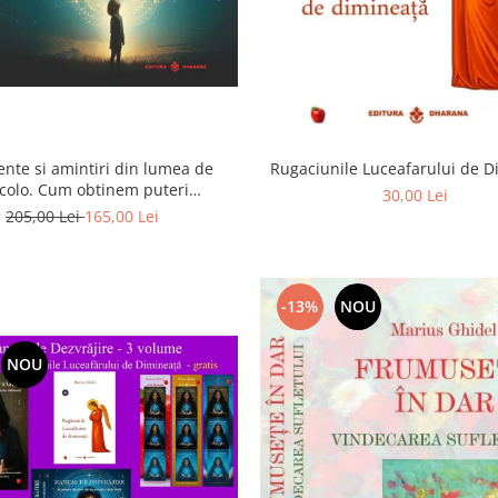
ente si amintiri din lumea de
Rugaciunile Luceafarului de 
colo. Cum obtinem puteri
30,00 Lei
rasenzoriale - cu exercitii
205,00 Lei
165,00 Lei
-13%
NOU
NOU