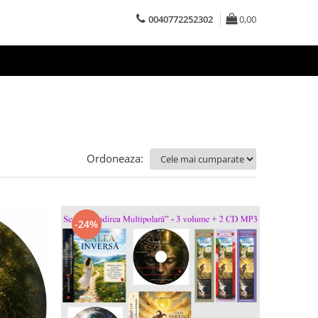
0040772252302
0,00
Ordoneaza:
-24%