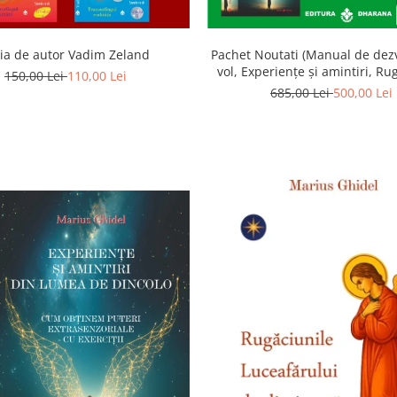
ia de autor Vadim Zeland
Pachet Noutati (Manual de dezv
vol, Experiențe și amintiri, Ru
150,00 Lei
110,00 Lei
Luceafarului de dimineata) -
685,00 Lei
500,00 Lei
Ghidel