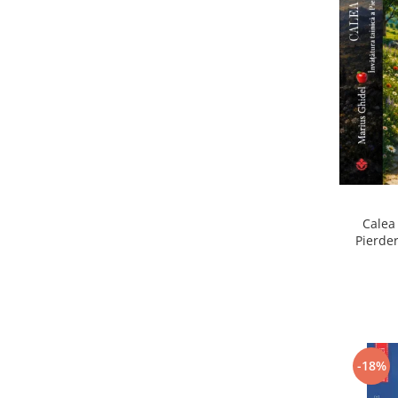
Calea 
Pierder
Pierdere
-18%