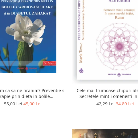
 ca sa ne hranim? Preventie si
Cele mai frumoase chipuri ale 
rapie prin dieta in bolile
Secretele mintii omenesti i
asculare si in diabetul zaharat
marelui initiat, Rumi
55,00 Lei
45,00 Lei
42,29 Lei
34,89 Lei