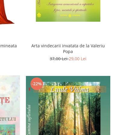
Dimineata
Arta vindecarii invatata de la Valeriu
Popa
37,00 Lei
29,00 Lei
-22%