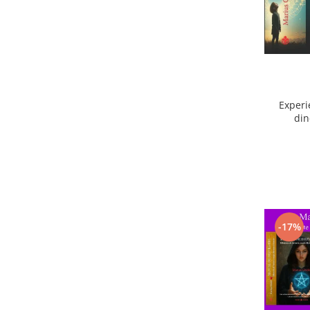
Experi
din
ext
-17%