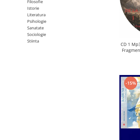
Istorie
Filosofie
Istorie
Literatura
Literatura
Psihologie
Psihologie
Sanatate
Sanatate
Sociologie
Sociologie
Stiinta
Stiinta
CD 1 Mp3
Fragment
-15%