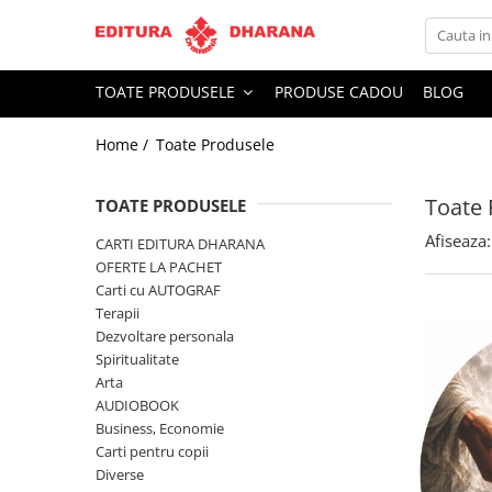
Toate Produsele
TOATE PRODUSELE
PRODUSE CADOU
BLOG
CARTI EDITURA DHARANA
Home /
Toate Produsele
OFERTE LA PACHET
Carti cu AUTOGRAF
Toate 
Terapii
TOATE PRODUSELE
Dietoterapie
Afiseaza:
CARTI EDITURA DHARANA
Dezvoltare personala
OFERTE LA PACHET
Carti cu AUTOGRAF
Spiritualitate
Terapii
Arta
Dezvoltare personala
AUDIOBOOK
Spiritualitate
Business, Economie
Arta
AUDIOBOOK
Carti pentru copii
Business, Economie
Diverse
Carti pentru copii
Filosofie
Diverse