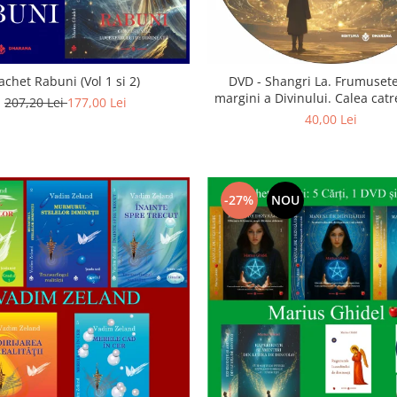
achet Rabuni (Vol 1 si 2)
DVD - Shangri La. Frumusete
margini a Divinului. Calea catre
207,20 Lei
177,00 Lei
40,00 Lei
-27%
NOU