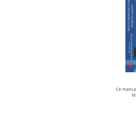
Ce mancam
te
cardiov