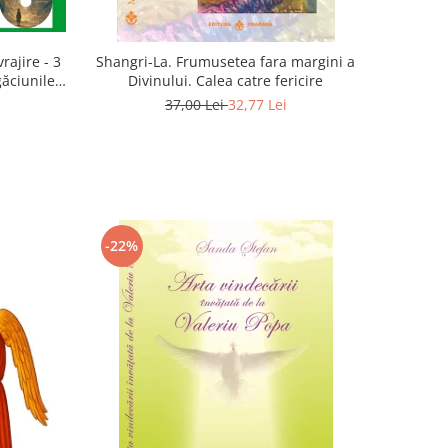
rajire - 3
Shangri-La. Frumusetea fara margini a
găciunile
Divinului. Calea catre fericire
 Marius
37,00 Lei
32,77 Lei
-22%