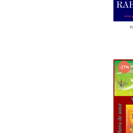
P
-27%