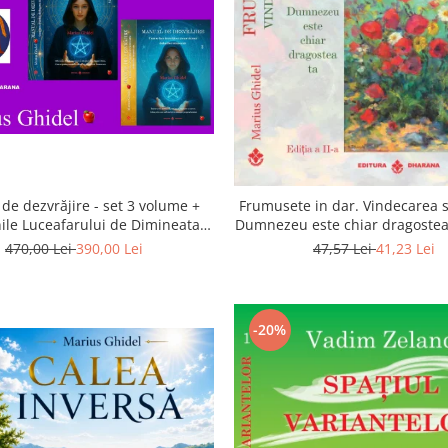
de dezvrăjire - set 3 volume +
Frumusete in dar. Vindecarea s
ile Luceafarului de Dimineata -
Dumnezeu este chiar dragostea 
Gratuit)
a 2-a
470,00 Lei
390,00 Lei
47,57 Lei
41,23 Lei
-20%