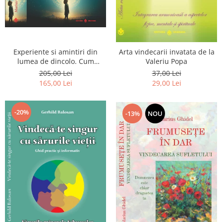
Experiente si amintiri din
Arta vindecarii invatata de la
lumea de dincolo. Cum
Valeriu Popa
obtinem puteri
205,00 Lei
37,00 Lei
extrasenzoriale - cu exercitii
165,00 Lei
29,00 Lei
-20%
-13%
NOU