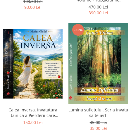
103,60 Lei
Luceafarului de Dimineata -
470,00 Lei
93,00 Lei
Gratuit)
390,00 Lei
-22%
Calea Inversa. Invatatura
Lumina sufletului. Seria Invata
tainica a Pierderii care
sa te ierti
vindeca sufletul - Cum
150,00 Lei
45,00 Lei
Pierderea, durerea si
35,00 Lei