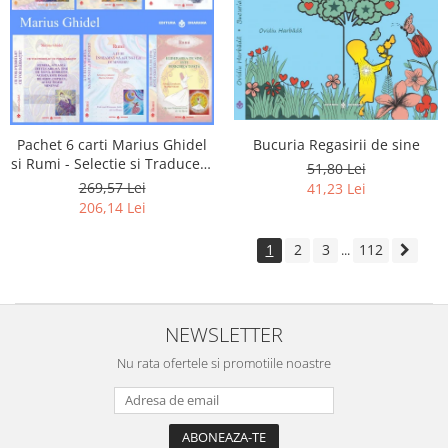
Pachet 6 carti Marius Ghidel
Bucuria Regasirii de sine
si Rumi - Selectie si Traducere
51,80 Lei
de Marius Ghidel
269,57 Lei
41,23 Lei
206,14 Lei
1
2
3
112
...
NEWSLETTER
Nu rata ofertele si promotiile noastre