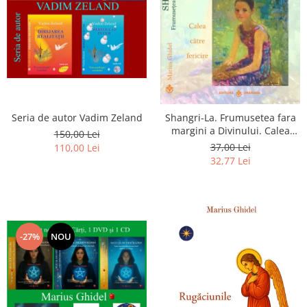
Seria de autor Vadim Zeland
Shangri-La. Frumusetea fara
margini a Divinului. Calea
150,00 Lei
catre fericire
37,00 Lei
110,00 Lei
32,77 Lei
-27%
NOU