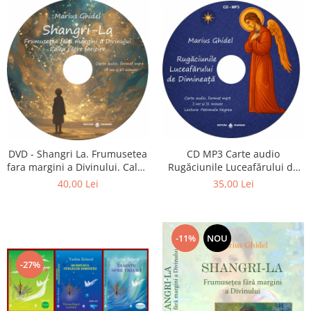
CD MP3 Carte audio
DVD - Shangri La. Frumusetea
Rugăciunile Luceafărului de
fara margini a Divinului. Calea
dimineață
catre fericire
35,00 Lei
40,00 Lei
-11%
NOU
-27%