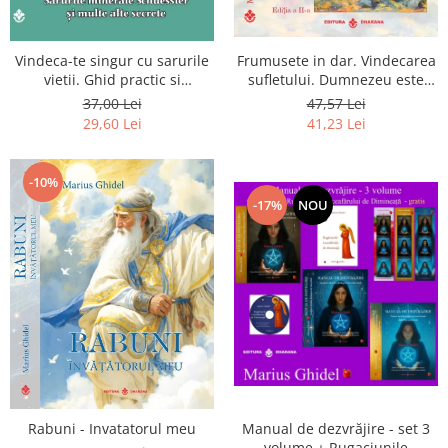
Vindeca-te singur cu sarurile
Frumusete in dar. Vindecarea
vietii. Ghid practic si
sufletului. Dumnezeu este
informativ. Sarurile minerale
chiar dragostea ta. Editia a 2-
37,00 Lei
47,57 Lei
Schuessler si multe alte
a
29,60 Lei
41,23 Lei
secrete
-10%
-17%
NOU
Rabuni - Invatatorul meu
Manual de dezvrăjire - set 3
volume + Rugaciunile