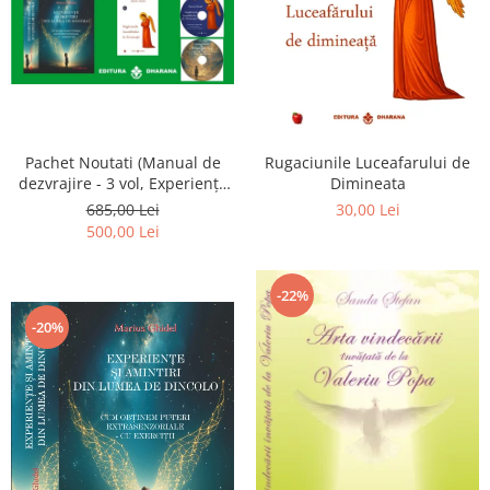
Pachet Noutati (Manual de
Rugaciunile Luceafarului de
dezvrajire - 3 vol, Experiențe
Dimineata
și amintiri, Rugăciunile
685,00 Lei
30,00 Lei
Luceafarului de dimineata) -
500,00 Lei
Marius Ghidel
-22%
-20%