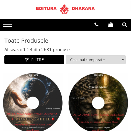
Terapii
Dietoterapie
Toate Produsele
Afiseaza:
1-
24
din
2681
produse
FILTRE