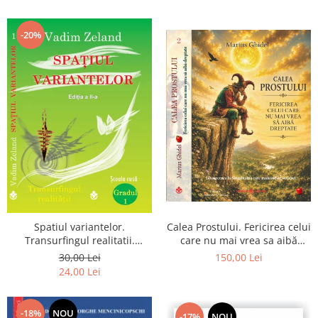
renuntarea devin poarta catre
Dumnezeu
-20%
Spatiul variantelor.
Calea Prostului. Fericirea celui
Transurfingul realitatii.
care nu mai vrea sa aibă
Gradul 1. Cum sa ne
dreptate - Intoarcerea la
30,00 Lei
150,00 Lei
dezvoltam intuitia si sa ne
Simplitatea care mantuieste
24,00 Lei
alegem soarta
sufletul
-18%
NOU
-17%
NOU