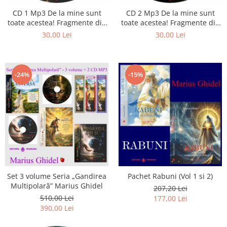
CD 1 Mp3 De la mine sunt
CD 2 Mp3 De la mine sunt
toate acestea! Fragmente din
toate acestea! Fragmente din
cărțile lui Marius Ghidel
cărțile lui Marius Ghidel
30,00 Lei
30,00 Lei
-24%
-15%
Set 3 volume Seria „Gandirea
Pachet Rabuni (Vol 1 si 2)
Multipolară” Marius Ghidel
207,20 Lei
510,00 Lei
177,00 Lei
390,00 Lei