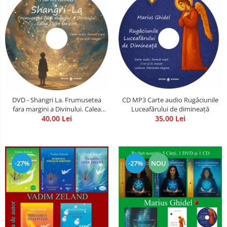
CD MP3 Carte audio Rugăciunile
DVD - Shangri La. Frumusetea
Luceafărului de dimineață
fara margini a Divinului. Calea
35,00 Lei
catre fericire
40,00 Lei
-27%
-27%
NOU