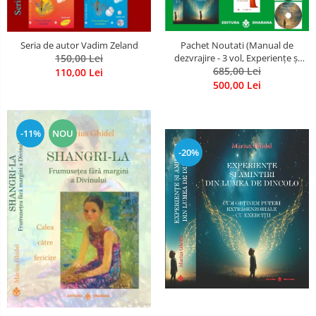
Seria de autor Vadim Zeland
Pachet Noutati (Manual de
150,00 Lei
dezvrajire - 3 vol, Experiențe și
amintiri, Rugăciunile
685,00 Lei
110,00 Lei
Luceafarului de dimineata) -
500,00 Lei
Marius Ghidel
-11%
NOU
-20%