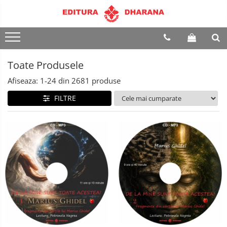
Terapii
Dietoterapie
Toate Produsele
Afiseaza:
1-
24
din
2681
produse
FILTRE