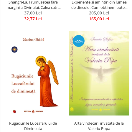
Shangri-La. Frumusetea fara
Experiente si amintiri din lumea
margini a Divinului. Calea catre
de dincolo. Cum obtinem puteri
37,00 Lei
fericire
extrasenzoriale - cu exercitii
205,00 Lei
32,77 Lei
165,00 Lei
-22%
Rugaciunile Luceafarului de
Arta vindecarii invatata de la
Dimineata
Valeriu Popa