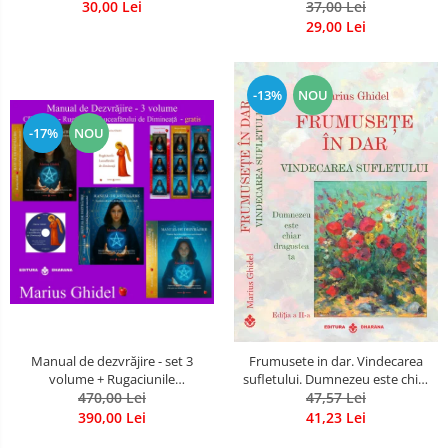
30,00 Lei
37,00 Lei
29,00 Lei
-13%
NOU
-17%
NOU
Manual de dezvrăjire - set 3
Frumusete in dar. Vindecarea
volume + Rugaciunile
sufletului. Dumnezeu este chiar
Luceafarului de Dimineata -
470,00 Lei
dragostea ta. Editia a 2-a
47,57 Lei
Gratuit)
390,00 Lei
41,23 Lei