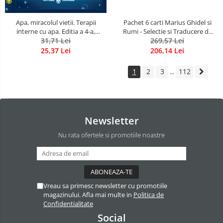
Apa, miracolul vietii. Terapii
Pachet 6 carti Marius Ghidel si
interne cu apa. Editia a 4-a,
Rumi - Selectie si Traducere de
revizuita si adaugita.
31,71 Lei
Marius Ghidel
269,57 Lei
25,37 Lei
206,14 Lei
1
2
3
112
...
Newsletter
Nu rata ofertele si promotiile noastre
Vreau sa primesc newsletter cu promotiile
magazinului. Afla mai multe in
Politica de
Confidentialitate
Social