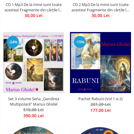
CD 1 Mp3 De la mine sunt toate
CD 2 Mp3 De la mine sunt toate
acestea! Fragmente din cărțile lui
acestea! Fragmente din cărțile lui
Marius Ghidel
30,00 Lei
Marius Ghidel
30,00 Lei
-24%
-15%
Set 3 volume Seria „Gandirea
Pachet Rabuni (Vol 1 si 2)
Multipolară” Marius Ghidel
207,20 Lei
510,00 Lei
177,00 Lei
390,00 Lei