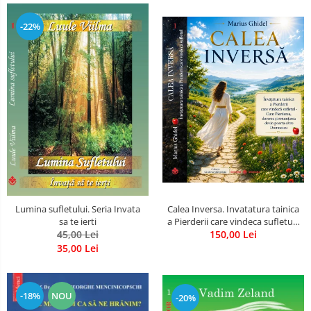
-22%
Calea Inversa. Invatatura tainica
Lumina sufletului. Seria Invata
a Pierderii care vindeca sufletul -
sa te ierti
Cum Pierderea, durerea si
150,00 Lei
45,00 Lei
renuntarea devin poarta catre
35,00 Lei
Dumnezeu
-18%
NOU
-20%