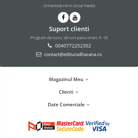
Urmareste-ne in social media
Suport clienti
Program de lucru: de luni pana vineri, 9 -18
0040772252302
contact@edituradharana.ro
Magazinul Meu
Clienti
Date Comerciale