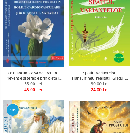
Spatiul variantelor.
Ce mancam ca sa ne hranim?
Transurfingul realitatii. Gradul 1.
Preventie si terapie prin dieta in
Cum sa ne dezvoltam intuitia si
30,00 Lei
bolile cardiovasculare si in
55,00 Lei
sa ne alegem soarta
diabetul zaharat
24,00 Lei
45,00 Lei
-10%