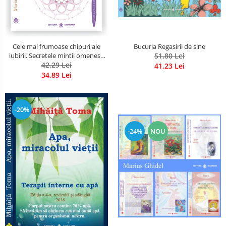
Bucuria Regasirii de sine
Cele mai frumoase chipuri ale
51,80 Lei
iubirii. Secretele mintii omenesti
in opera marelui initiat, Rumi
42,29 Lei
41,23 Lei
34,89 Lei
-20%
-24%
NOU