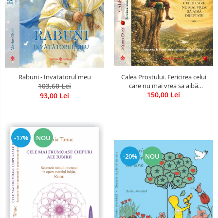
Calea Prostului. Fericirea celui
Rabuni - Invatatorul meu
care nu mai vrea sa aibă
103,60 Lei
dreptate - Intoarcerea la
150,00 Lei
93,00 Lei
Simplitatea care mantuieste
sufletul
-17%
NOU
-20%
NOU