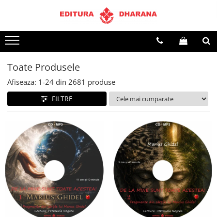
Terapii
Dietoterapie
Toate Produsele
Afiseaza:
1-
24
din
2681
produse
FILTRE