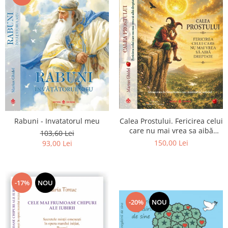
Calea Prostului. Fericirea celui
Rabuni - Invatatorul meu
care nu mai vrea sa aibă
103,60 Lei
dreptate - Intoarcerea la
150,00 Lei
93,00 Lei
Simplitatea care mantuieste
sufletul
-17%
NOU
-20%
NOU