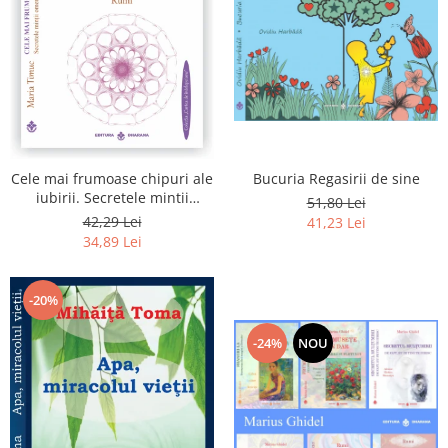
Bucuria Regasirii de sine
Cele mai frumoase chipuri ale
iubirii. Secretele mintii
51,80 Lei
omenesti in opera marelui
42,29 Lei
41,23 Lei
initiat, Rumi
34,89 Lei
-20%
-24%
NOU