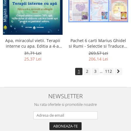
Apa, miracolul vietii. Terapii
Pachet 6 carti Marius Ghidel
interne cu apa. Editia a 4-a,
si Rumi - Selectie si Traducere
revizuita si adaugita.
de Marius Ghidel
31,71 Lei
269,57 Lei
25,37 Lei
206,14 Lei
1
2
3
112
...
NEWSLETTER
Nu rata ofertele si promotiile noastre