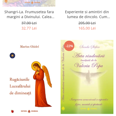
Shangri-La. Frumusetea fara
Experiente si amintiri din
margini a Divinului. Calea
lumea de dincolo. Cum
catre fericire
obtinem puteri
37,00 Lei
205,00 Lei
extrasenzoriale - cu exercitii
32,77 Lei
165,00 Lei
-22%