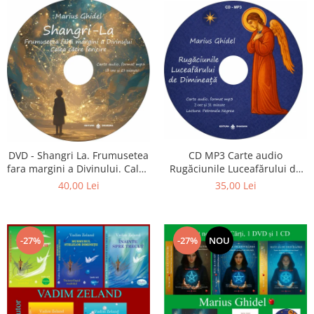
CD MP3 Carte audio
DVD - Shangri La. Frumusetea
Rugăciunile Luceafărului de
fara margini a Divinului. Calea
dimineață
catre fericire
35,00 Lei
40,00 Lei
-27%
-27%
NOU