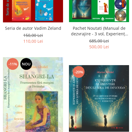
Seria de autor Vadim Zeland
Pachet Noutati (Manual de
dezvrajire - 3 vol, Experiențe
150,00 Lei
și amintiri, Rugăciunile
685,00 Lei
110,00 Lei
Luceafarului de dimineata) -
500,00 Lei
Marius Ghidel
-11%
NOU
-20%