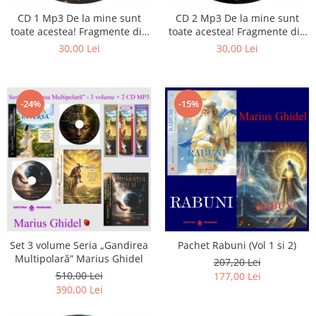
CD 1 Mp3 De la mine sunt
CD 2 Mp3 De la mine sunt
toate acestea! Fragmente din
toate acestea! Fragmente din
cărțile lui Marius Ghidel
cărțile lui Marius Ghidel
30,00 Lei
30,00 Lei
-24%
-15%
Set 3 volume Seria „Gandirea
Pachet Rabuni (Vol 1 si 2)
Multipolară” Marius Ghidel
207,20 Lei
510,00 Lei
177,00 Lei
390,00 Lei