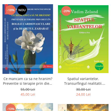
Dumnezeu
-18%
NOU
-20%
Spatiul variantelor.
Ce mancam ca sa ne hranim?
Transurfingul realitatii.
Preventie si terapie prin dieta
Gradul 1. Cum sa ne
in bolile cardiovasculare si in
30,00 Lei
55,00 Lei
dezvoltam intuitia si sa ne
diabetul zaharat
24,00 Lei
45,00 Lei
alegem soarta
-10%