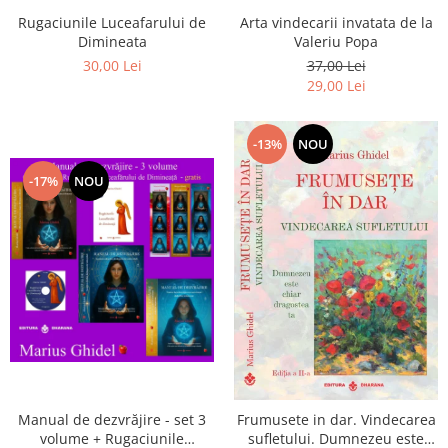
Arta vindecarii invatata de la
Rugaciunile Luceafarului de
Valeriu Popa
Dimineata
37,00 Lei
30,00 Lei
29,00 Lei
-13%
NOU
-17%
NOU
Manual de dezvrăjire - set 3
Frumusete in dar. Vindecarea
volume + Rugaciunile
sufletului. Dumnezeu este