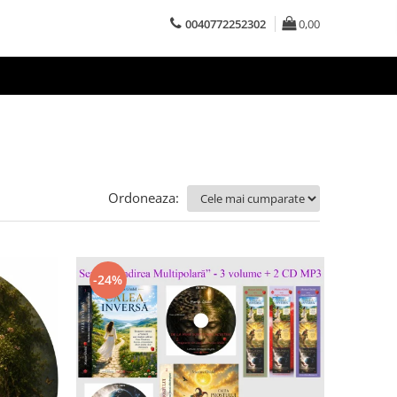
0040772252302
0,00
Ordoneaza:
-24%