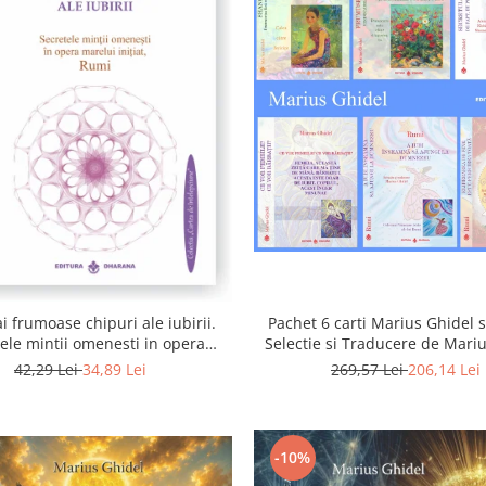
i frumoase chipuri ale iubirii.
Pachet 6 carti Marius Ghidel s
ele mintii omenesti in opera
Selectie si Traducere de Mari
marelui initiat, Rumi
42,29 Lei
34,89 Lei
269,57 Lei
206,14 Lei
-10%