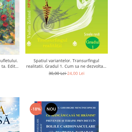
Spatiul variantelor. Transurfingul
ufletului.
realitatii. Gradul 1. Cum sa ne dezvoltam
ta. Editia
intuitia si sa ne alegem soarta
30,00 Lei
24,00 Lei
-18%
NOU