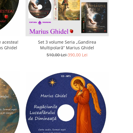
 acestea!
Set 3 volume Seria „Gandirea
us Ghidel
Multipolară” Marius Ghidel
510,00 Lei
390,00 Lei