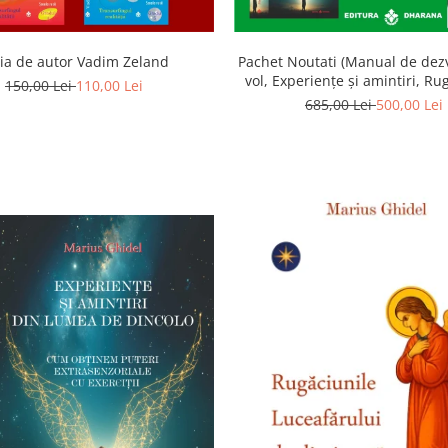
ia de autor Vadim Zeland
Pachet Noutati (Manual de dezv
vol, Experiențe și amintiri, Ru
150,00 Lei
110,00 Lei
Luceafarului de dimineata) -
685,00 Lei
500,00 Lei
Ghidel