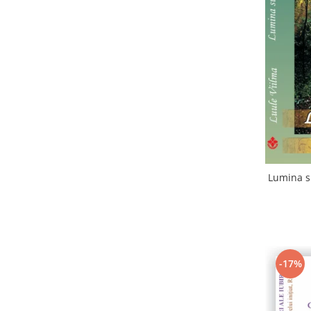
Lumina su
-17%