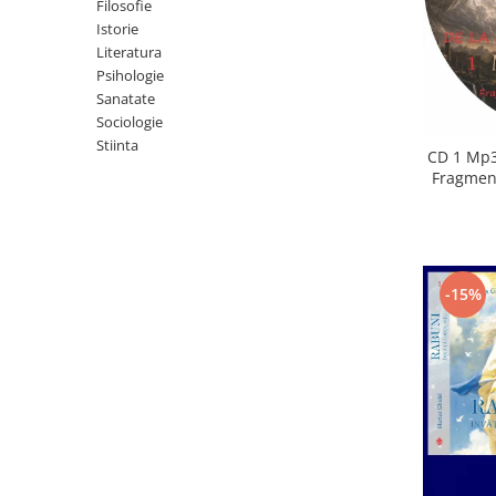
Istorie
Filosofie
Istorie
Literatura
Literatura
Psihologie
Psihologie
Sanatate
Sanatate
Sociologie
Sociologie
Stiinta
Stiinta
CD 1 Mp3
Fragment
-15%