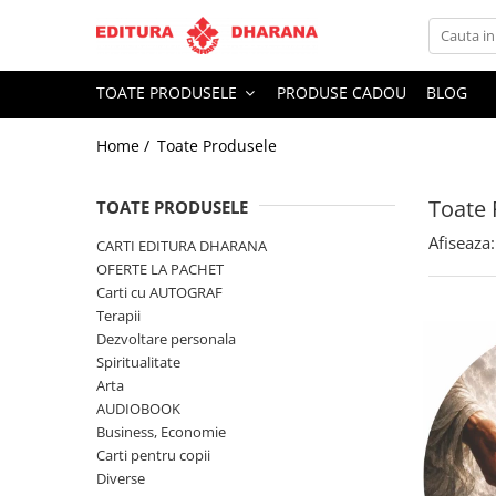
Toate Produsele
TOATE PRODUSELE
PRODUSE CADOU
BLOG
CARTI EDITURA DHARANA
Home /
Toate Produsele
OFERTE LA PACHET
Carti cu AUTOGRAF
Toate 
Terapii
TOATE PRODUSELE
Dietoterapie
Afiseaza:
CARTI EDITURA DHARANA
Dezvoltare personala
OFERTE LA PACHET
Carti cu AUTOGRAF
Spiritualitate
Terapii
Arta
Dezvoltare personala
AUDIOBOOK
Spiritualitate
Business, Economie
Arta
AUDIOBOOK
Carti pentru copii
Business, Economie
Diverse
Carti pentru copii
Filosofie
Diverse