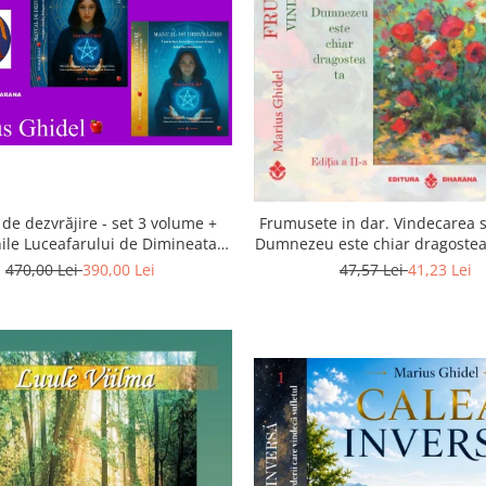
de dezvrăjire - set 3 volume +
Frumusete in dar. Vindecarea s
ile Luceafarului de Dimineata -
Dumnezeu este chiar dragostea 
Gratuit)
a 2-a
470,00 Lei
390,00 Lei
47,57 Lei
41,23 Lei