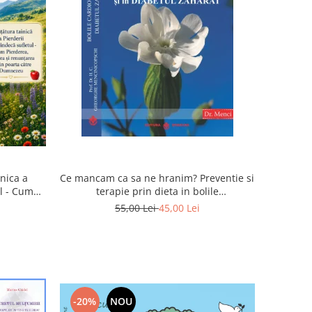
inica a
Ce mancam ca sa ne hranim? Preventie si
ul - Cum
terapie prin dieta in bolile
rea devin
cardiovasculare si in diabetul zaharat
55,00 Lei
45,00 Lei
u
-20%
NOU