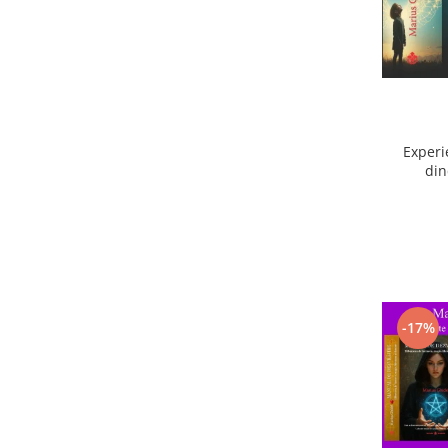
Experi
din
ext
-17%