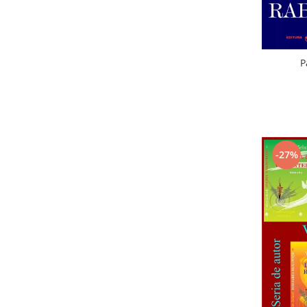
P
-27%