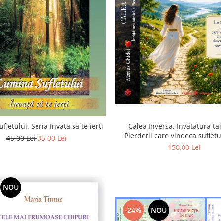
Calea Inversa. Invatatura ta
fletului. Seria Invata sa te ierti
Pierderii care vindeca suflet
45,00 Lei
35,00 Lei
Pierderea, durerea si renunta
150,00 Lei
poarta catre Dumneze
NOU
-24%
NOU