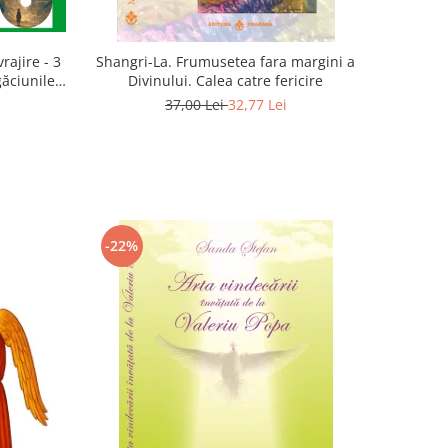
rajire - 3
Shangri-La. Frumusetea fara margini a
găciunile
Divinului. Calea catre fericire
 Marius
37,00 Lei
32,77 Lei
-22%