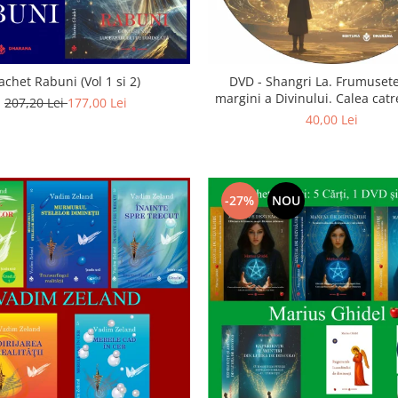
achet Rabuni (Vol 1 si 2)
DVD - Shangri La. Frumusete
margini a Divinului. Calea catre
207,20 Lei
177,00 Lei
40,00 Lei
-27%
NOU