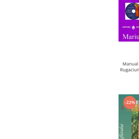
Manual 
Rugaciun
-22%