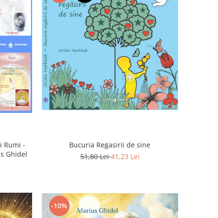
Bucuria Regasirii de sine
i Rumi -
us Ghidel
51,80 Lei
41,23 Lei
-10%