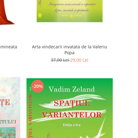
Dimineata
Arta vindecarii invatata de la Valeriu
Popa
37,00 Lei
29,00 Lei
-20%