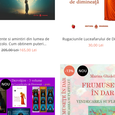
ente si amintiri din lumea de
Rugaciunile Luceafarului de 
colo. Cum obtinem puteri
30,00 Lei
rasenzoriale - cu exercitii
205,00 Lei
165,00 Lei
-13%
NOU
NOU