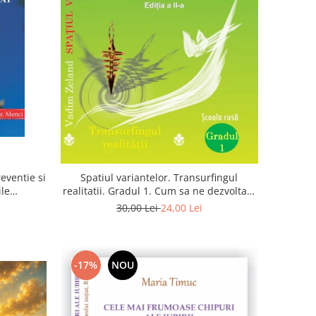
eventie si
Spatiul variantelor. Transurfingul
ile
realitatii. Gradul 1. Cum sa ne dezvoltam
 zaharat
intuitia si sa ne alegem soarta
30,00 Lei
24,00 Lei
-17%
NOU