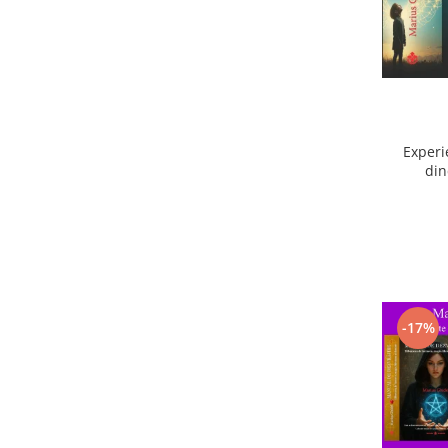
Experi
din
ext
-17%