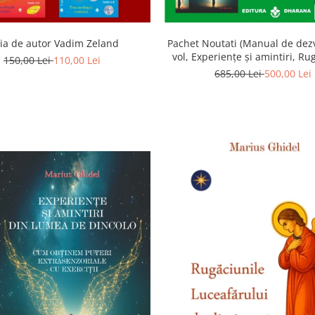
ia de autor Vadim Zeland
Pachet Noutati (Manual de dezv
vol, Experiențe și amintiri, Ru
150,00 Lei
110,00 Lei
Luceafarului de dimineata) -
685,00 Lei
500,00 Lei
Ghidel