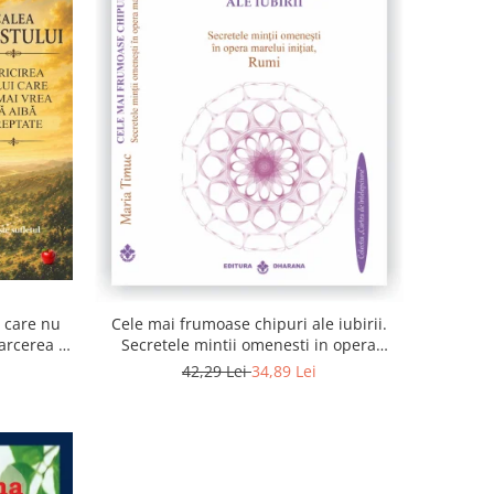
i care nu
Cele mai frumoase chipuri ale iubirii.
arcerea la
Secretele mintii omenesti in opera
sufletul
marelui initiat, Rumi
42,29 Lei
34,89 Lei