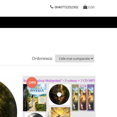
0040772252302
0,00
Ordoneaza:
-24%