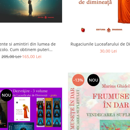
ente si amintiri din lumea de
Rugaciunile Luceafarului de 
colo. Cum obtinem puteri
30,00 Lei
rasenzoriale - cu exercitii
205,00 Lei
165,00 Lei
-13%
NOU
NOU