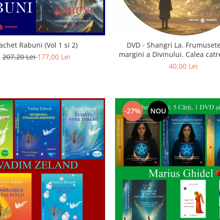
achet Rabuni (Vol 1 si 2)
DVD - Shangri La. Frumusete
margini a Divinului. Calea catre
207,20 Lei
177,00 Lei
40,00 Lei
-27%
NOU