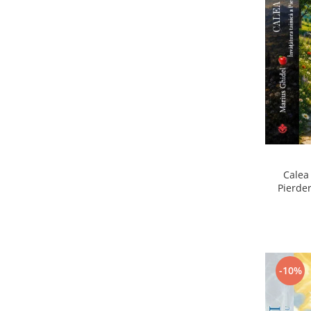
Calea 
Pierder
Pierdere
-10%