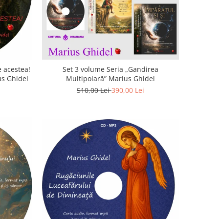
 acestea!
Set 3 volume Seria „Gandirea
us Ghidel
Multipolară” Marius Ghidel
510,00 Lei
390,00 Lei