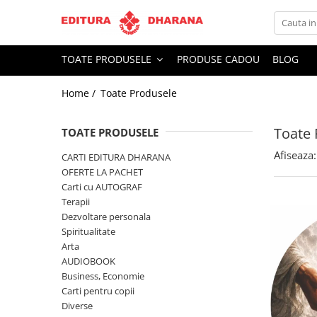
Toate Produsele
TOATE PRODUSELE
PRODUSE CADOU
BLOG
CARTI EDITURA DHARANA
Home /
Toate Produsele
OFERTE LA PACHET
Carti cu AUTOGRAF
Toate 
Terapii
TOATE PRODUSELE
Dietoterapie
Afiseaza:
CARTI EDITURA DHARANA
Dezvoltare personala
OFERTE LA PACHET
Carti cu AUTOGRAF
Spiritualitate
Terapii
Arta
Dezvoltare personala
AUDIOBOOK
Spiritualitate
Business, Economie
Arta
AUDIOBOOK
Carti pentru copii
Business, Economie
Diverse
Carti pentru copii
Filosofie
Diverse