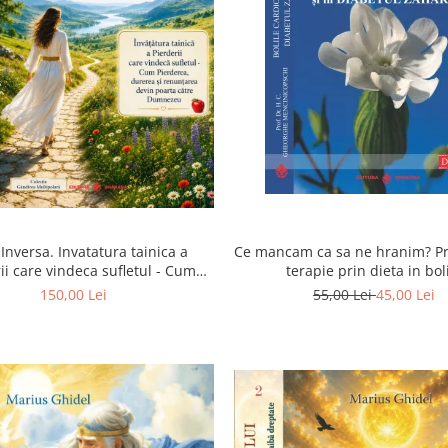
Inversa. Invatatura tainica a
Ce mancam ca sa ne hranim? Pr
ii care vindeca sufletul - Cum
terapie prin dieta in bol
a, durerea si renuntarea devin
cardiovasculare si in diabetul
150,00 Lei
55,00 Lei
45,00 Lei
poarta catre Dumnezeu