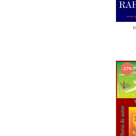
P
-27%