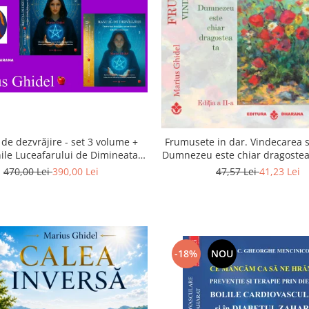
de dezvrăjire - set 3 volume +
Frumusete in dar. Vindecarea s
ile Luceafarului de Dimineata -
Dumnezeu este chiar dragostea 
Gratuit)
a 2-a
470,00 Lei
390,00 Lei
47,57 Lei
41,23 Lei
-18%
NOU