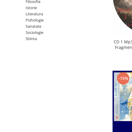
Istorie
Filosofie
Istorie
Literatura
Literatura
Psihologie
Psihologie
Sanatate
Sanatate
Sociologie
Sociologie
Stiinta
Stiinta
CD 1 Mp3
Fragment
-15%