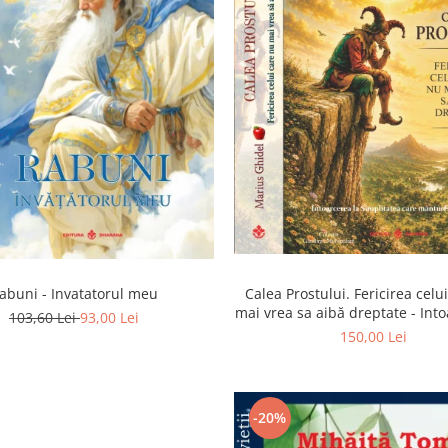
abuni - Invatatorul meu
Calea Prostului. Fericirea celu
mai vrea sa aibă dreptate - Into
103,60 Lei
93,00 Lei
Simplitatea care mantuieste 
150,00 Lei
-20%