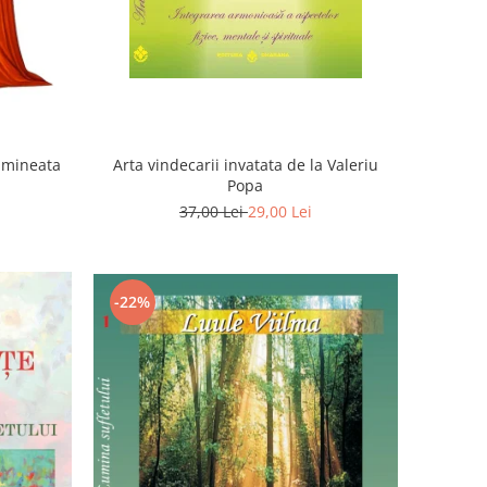
Dimineata
Arta vindecarii invatata de la Valeriu
Popa
37,00 Lei
29,00 Lei
-22%