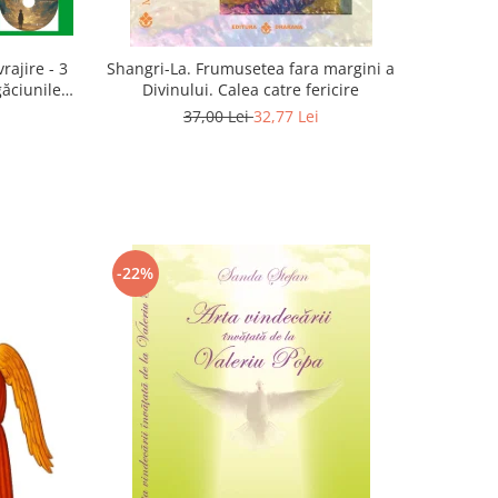
rajire - 3
Shangri-La. Frumusetea fara margini a
găciunile
Divinului. Calea catre fericire
 Marius
37,00 Lei
32,77 Lei
-22%