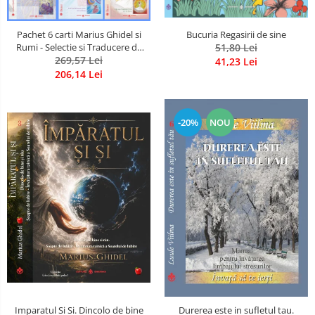
Pachet 6 carti Marius Ghidel si
Bucuria Regasirii de sine
Rumi - Selectie si Traducere de
51,80 Lei
Marius Ghidel
269,57 Lei
41,23 Lei
206,14 Lei
-20%
NOU
Imparatul Si Si. Dincolo de bine
Durerea este in sufletul tau.