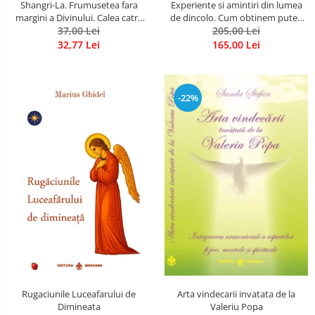
Shangri-La. Frumusetea fara
Experiente si amintiri din lumea
margini a Divinului. Calea catre
de dincolo. Cum obtinem puteri
37,00 Lei
fericire
extrasenzoriale - cu exercitii
205,00 Lei
32,77 Lei
165,00 Lei
-22%
Rugaciunile Luceafarului de
Arta vindecarii invatata de la
Dimineata
Valeriu Popa