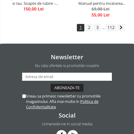
si rau. Soapte de Iubire -
Manual pentru invatarea
Invatatura tainica a Soarelui de
150,00 Lei
limbajului stresurilor Seria
69,00 Lei
Iubire
Invata sa te Ierti Luule Viilma
55,00 Lei
1
2
3
112
...
Newsletter
Nu rata ofertele si promotiile noastre
Vreau sa primesc newsletter cu promotiile
magazinului. Afla mai multe in
Politica de
Confidentialitate
Social
Urmareste-ne in social media