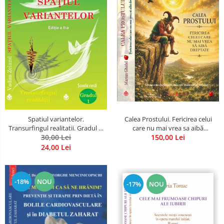
Spatiul variantelor.
Calea Prostului. Fericirea celui
Transurfingul realitatii. Gradul 1.
care nu mai vrea sa aibă
Cum sa ne dezvoltam intuitia si
30,00 Lei
dreptate - Intoarcerea la
150,00 Lei
sa ne alegem soarta
Simplitatea care mantuieste
24,00 Lei
sufletul
-18%
NOU
-17%
NOU