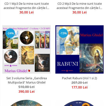
CD 1 Mp3 De la mine sunt toate
CD 2 Mp3 De la mine sunt toate
acestea! Fragmente din cărțile lui
acestea! Fragmente din cărțile lui
Marius Ghidel
30,00 Lei
Marius Ghidel
30,00 Lei
-24%
-15%
Set 3 volume Seria „Gandirea
Pachet Rabuni (Vol 1 si 2)
Multipolară” Marius Ghidel
207,20 Lei
510,00 Lei
177,00 Lei
390,00 Lei