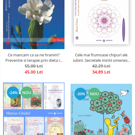
Cele mai frumoase chipuri ale
Ce mancam ca sa ne hranim?
iubirii. Secretele mintii omenesti
Preventie si terapie prin dieta in
in opera marelui initiat, Rumi
42,29 Lei
bolile cardiovasculare si in
55,00 Lei
diabetul zaharat
34,89 Lei
45,00 Lei
-24%
NOU
-20%
NOU