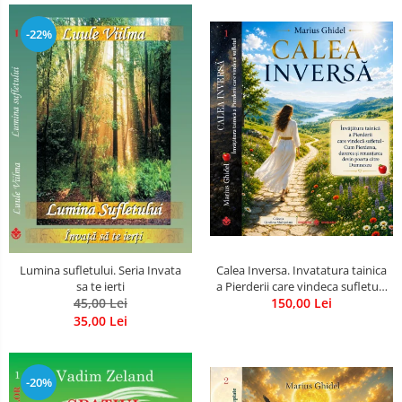
-22%
Calea Inversa. Invatatura tainica
Lumina sufletului. Seria Invata
a Pierderii care vindeca sufletul -
sa te ierti
Cum Pierderea, durerea si
150,00 Lei
45,00 Lei
renuntarea devin poarta catre
35,00 Lei
Dumnezeu
-20%