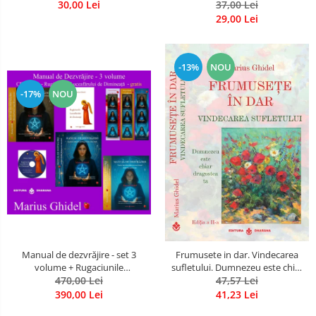
30,00 Lei
37,00 Lei
29,00 Lei
-13%
NOU
-17%
NOU
Manual de dezvrăjire - set 3
Frumusete in dar. Vindecarea
volume + Rugaciunile
sufletului. Dumnezeu este chiar
Luceafarului de Dimineata -
470,00 Lei
dragostea ta. Editia a 2-a
47,57 Lei
Gratuit)
390,00 Lei
41,23 Lei