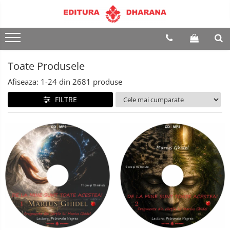
Terapii
Dietoterapie
Toate Produsele
Afiseaza:
1-
24
din
2681
produse
FILTRE