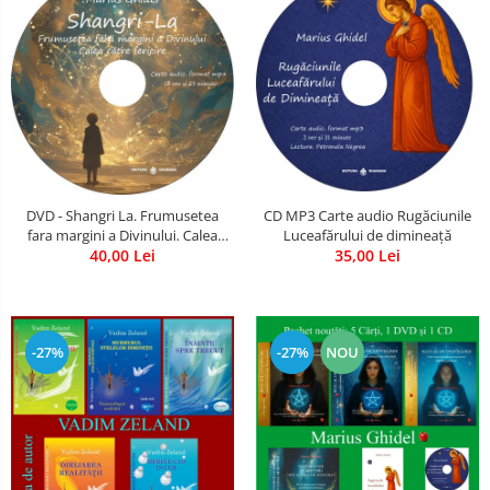
CD MP3 Carte audio Rugăciunile
DVD - Shangri La. Frumusetea
Luceafărului de dimineață
fara margini a Divinului. Calea
35,00 Lei
catre fericire
40,00 Lei
-27%
-27%
NOU