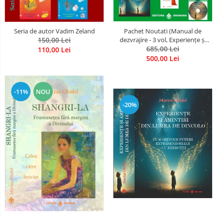
Seria de autor Vadim Zeland
Pachet Noutati (Manual de
150,00 Lei
dezvrajire - 3 vol, Experiențe și
amintiri, Rugăciunile
685,00 Lei
110,00 Lei
Luceafarului de dimineata) -
500,00 Lei
Marius Ghidel
-11%
NOU
-20%