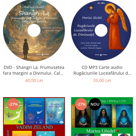
CD MP3 Carte audio
DVD - Shangri La. Frumusetea
Rugăciunile Luceafărului de
fara margini a Divinului. Calea
dimineață
catre fericire
35,00 Lei
40,00 Lei
-27%
-27%
NOU