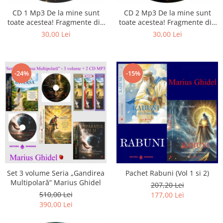
CD 1 Mp3 De la mine sunt
CD 2 Mp3 De la mine sunt
toate acestea! Fragmente din
toate acestea! Fragmente din
cărțile lui Marius Ghidel
cărțile lui Marius Ghidel
30,00 Lei
30,00 Lei
-24%
-15%
Set 3 volume Seria „Gandirea
Pachet Rabuni (Vol 1 si 2)
Multipolară” Marius Ghidel
207,20 Lei
510,00 Lei
177,00 Lei
390,00 Lei