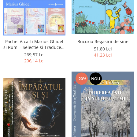
Pachet 6 carti Marius Ghidel
Bucuria Regasirii de sine
si Rumi - Selectie si Traducere
51,80 Lei
de Marius Ghidel
269,57 Lei
41,23 Lei
206,14 Lei
-20%
NOU