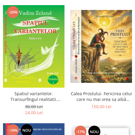
Dumnezeu
-20%
Spatiul variantelor.
Calea Prostului. Fericirea celui
Transurfingul realitatii.
care nu mai vrea sa aibă
Gradul 1. Cum sa ne
dreptate - Intoarcerea la
30,00 Lei
150,00 Lei
dezvoltam intuitia si sa ne
Simplitatea care mantuieste
24,00 Lei
alegem soarta
sufletul
-18%
NOU
-17%
NOU