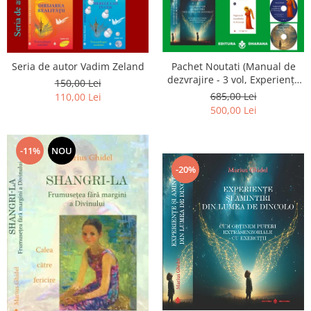
Seria de autor Vadim Zeland
Pachet Noutati (Manual de
dezvrajire - 3 vol, Experiențe
150,00 Lei
și amintiri, Rugăciunile
685,00 Lei
110,00 Lei
Luceafarului de dimineata) -
500,00 Lei
Marius Ghidel
-11%
NOU
-20%