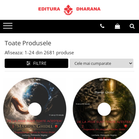
Terapii
Dietoterapie
Toate Produsele
Afiseaza:
1-
24
din
2681
produse
FILTRE