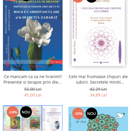
Cele mai frumoase chipuri ale
Ce mancam ca sa ne hranim?
iubirii. Secretele mintii
Preventie si terapie prin dieta
omenesti in opera marelui
in bolile cardiovasculare si in
42,29 Lei
55,00 Lei
initiat, Rumi
diabetul zaharat
34,89 Lei
45,00 Lei
-24%
NOU
-20%
NOU