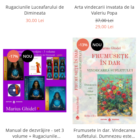
Arta vindecarii invatata de la
Rugaciunile Luceafarului de
Valeriu Popa
Dimineata
37,00 Lei
30,00 Lei
29,00 Lei
-13%
NOU
-17%
NOU
Manual de dezvrăjire - set 3
Frumusete in dar. Vindecarea
volume + Rugaciunile
sufletului. Dumnezeu este