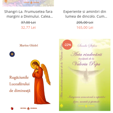
Shangri-La. Frumusetea fara
Experiente si amintiri din
margini a Divinului. Calea
lumea de dincolo. Cum
catre fericire
obtinem puteri
37,00 Lei
205,00 Lei
extrasenzoriale - cu exercitii
32,77 Lei
165,00 Lei
-22%