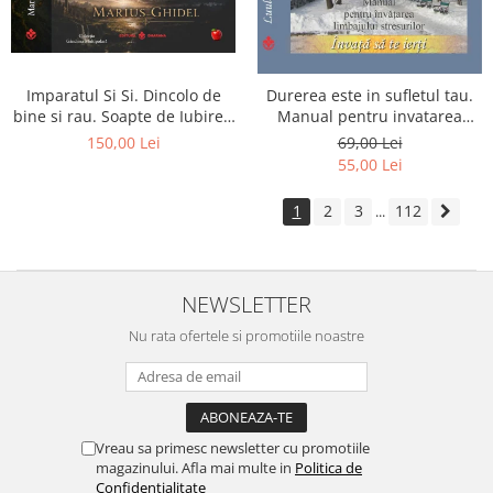
Imparatul Si Si. Dincolo de
Durerea este in sufletul tau.
bine si rau. Soapte de Iubire -
Manual pentru invatarea
Invatatura tainica a Soarelui
limbajului stresurilor Seria
150,00 Lei
69,00 Lei
de Iubire
Invata sa te Ierti Luule Viilma
55,00 Lei
1
2
3
112
...
NEWSLETTER
Nu rata ofertele si promotiile noastre
Vreau sa primesc newsletter cu promotiile
magazinului. Afla mai multe in
Politica de
Confidentialitate