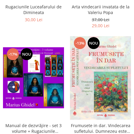
Arta vindecarii invatata de la
Rugaciunile Luceafarului de
Valeriu Popa
Dimineata
37,00 Lei
30,00 Lei
29,00 Lei
-13%
NOU
-17%
NOU
Manual de dezvrăjire - set 3
Frumusete in dar. Vindecarea
volume + Rugaciunile
sufletului. Dumnezeu este