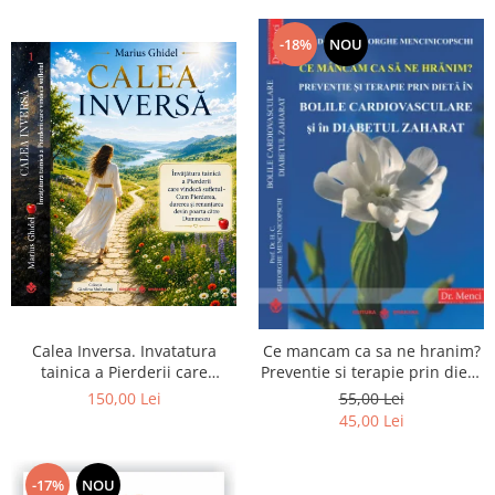
-18%
NOU
Calea Inversa. Invatatura
Ce mancam ca sa ne hranim?
tainica a Pierderii care
Preventie si terapie prin dieta
vindeca sufletul - Cum
in bolile cardiovasculare si in
150,00 Lei
55,00 Lei
Pierderea, durerea si
diabetul zaharat
45,00 Lei
renuntarea devin poarta catre
Dumnezeu
-17%
NOU