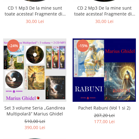
CD 1 Mp3 De la mine sunt
CD 2 Mp3 De la mine sunt
toate acestea! Fragmente din
toate acestea! Fragmente din
cărțile lui Marius Ghidel
cărțile lui Marius Ghidel
30,00 Lei
30,00 Lei
-24%
-15%
Set 3 volume Seria „Gandirea
Pachet Rabuni (Vol 1 si 2)
Multipolară” Marius Ghidel
207,20 Lei
510,00 Lei
177,00 Lei
390,00 Lei