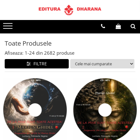
Terapii
Dietoterapie
Toate Produsele
Afiseaza:
1-
24
din
2682
produse
FILTRE