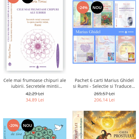
-24%
NOU
Pachet 6 carti Marius Ghidel
Cele mai frumoase chipuri ale
si Rumi - Selectie si Traducere
iubirii. Secretele mintii
de Marius Ghidel
omenesti in opera marelui
269,57 Lei
42,29 Lei
initiat, Rumi
206,14 Lei
34,89 Lei
-20%
NOU