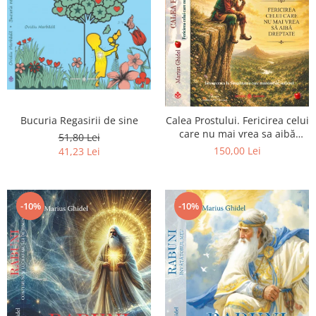
Bucuria Regasirii de sine
Calea Prostului. Fericirea celui
care nu mai vrea sa aibă
51,80 Lei
dreptate - Intoarcerea la
150,00 Lei
41,23 Lei
Simplitatea care mantuieste
sufletul
-10%
-10%