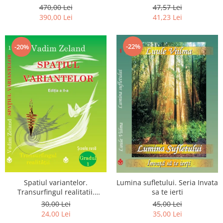
Luceafarului de Dimineata -
chiar dragostea ta. Editia a 2-
470,00 Lei
47,57 Lei
Gratuit)
a
390,00 Lei
41,23 Lei
-22%
-20%
Spatiul variantelor.
Lumina sufletului. Seria Invata
Transurfingul realitatii.
sa te ierti
Gradul 1. Cum sa ne
30,00 Lei
45,00 Lei
dezvoltam intuitia si sa ne
24,00 Lei
35,00 Lei
alegem soarta