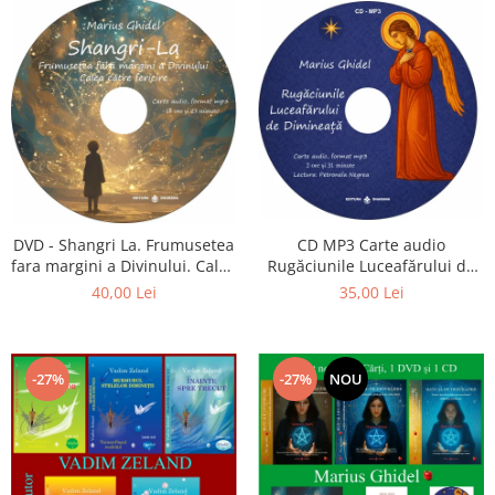
CD MP3 Carte audio
DVD - Shangri La. Frumusetea
Rugăciunile Luceafărului de
fara margini a Divinului. Calea
dimineață
catre fericire
35,00 Lei
40,00 Lei
-27%
-27%
NOU