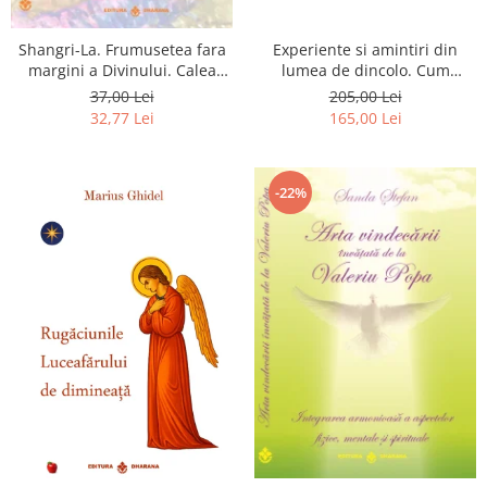
Shangri-La. Frumusetea fara
Experiente si amintiri din
margini a Divinului. Calea
lumea de dincolo. Cum
catre fericire
obtinem puteri
37,00 Lei
205,00 Lei
extrasenzoriale - cu exercitii
32,77 Lei
165,00 Lei
-22%