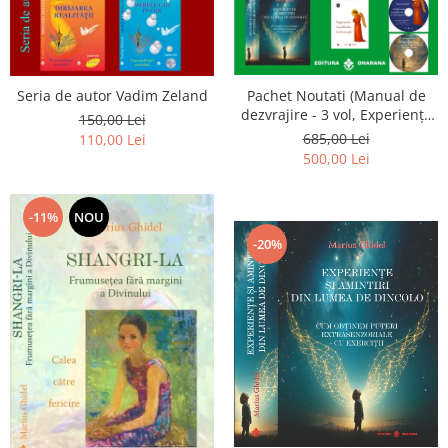
Seria de autor Vadim Zeland
Pachet Noutati (Manual de
dezvrajire - 3 vol, Experiențe
150,00 Lei
și amintiri, Rugăciunile
685,00 Lei
110,00 Lei
Luceafarului de dimineata) -
500,00 Lei
Marius Ghidel
-11%
NOU
-20%