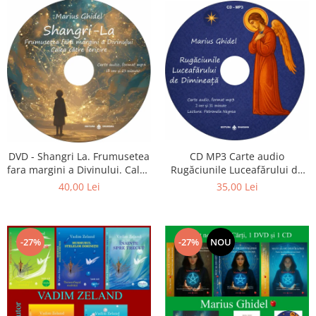
CD MP3 Carte audio
DVD - Shangri La. Frumusetea
Rugăciunile Luceafărului de
fara margini a Divinului. Calea
dimineață
catre fericire
35,00 Lei
40,00 Lei
-27%
-27%
NOU