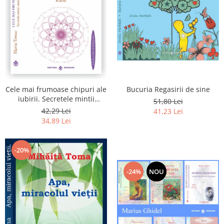
Bucuria Regasirii de sine
Cele mai frumoase chipuri ale
iubirii. Secretele mintii
51,80 Lei
omenesti in opera marelui
42,29 Lei
41,23 Lei
initiat, Rumi
34,89 Lei
-20%
-24%
NOU