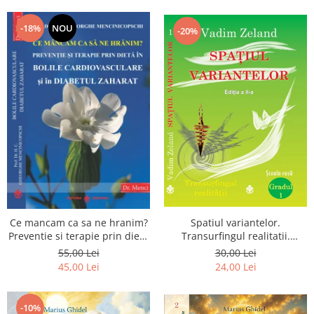
Dumnezeu
-18%
NOU
-20%
Spatiul variantelor.
Ce mancam ca sa ne hranim?
Transurfingul realitatii.
Preventie si terapie prin dieta
Gradul 1. Cum sa ne
in bolile cardiovasculare si in
30,00 Lei
55,00 Lei
dezvoltam intuitia si sa ne
diabetul zaharat
24,00 Lei
45,00 Lei
alegem soarta
-10%