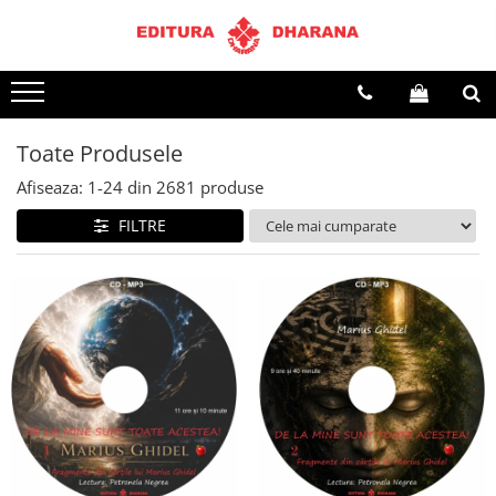
Terapii
Dietoterapie
Toate Produsele
Afiseaza:
1-
24
din
2681
produse
FILTRE