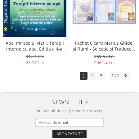
Apa, miracolul vietii. Terapii
Pachet 6 carti Marius Ghidel
interne cu apa. Editia a 4-a,
si Rumi - Selectie si Traducere
revizuita si adaugita.
de Marius Ghidel
31,71 Lei
269,57 Lei
25,37 Lei
206,14 Lei
1
2
3
112
...
NEWSLETTER
Nu rata ofertele si promotiile noastre