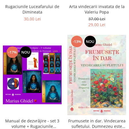
Arta vindecarii invatata de la
Rugaciunile Luceafarului de
Valeriu Popa
Dimineata
37,00 Lei
30,00 Lei
29,00 Lei
-13%
NOU
-17%
NOU
Manual de dezvrăjire - set 3
Frumusete in dar. Vindecarea
volume + Rugaciunile
sufletului. Dumnezeu este