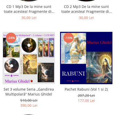
CD 1 Mp3 De la mine sunt
CD 2 Mp3 De la mine sunt
toate acestea! Fragmente din
toate acestea! Fragmente din
cărțile lui Marius Ghidel
cărțile lui Marius Ghidel
30,00 Lei
30,00 Lei
-24%
-15%
Set 3 volume Seria „Gandirea
Pachet Rabuni (Vol 1 si 2)
Multipolară” Marius Ghidel
207,20 Lei
510,00 Lei
177,00 Lei
390,00 Lei