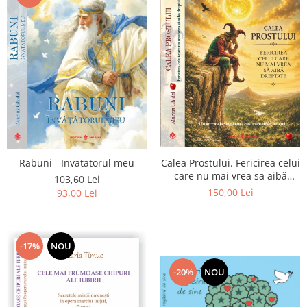
Calea Prostului. Fericirea celui
Rabuni - Invatatorul meu
care nu mai vrea sa aibă
103,60 Lei
dreptate - Intoarcerea la
150,00 Lei
93,00 Lei
Simplitatea care mantuieste
sufletul
-17%
NOU
-20%
NOU