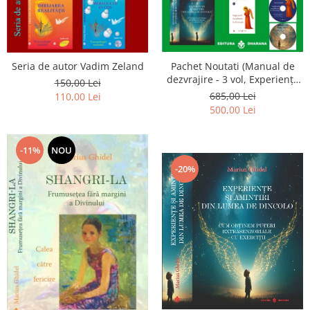
Seria de autor Vadim Zeland
Pachet Noutati (Manual de
dezvrajire - 3 vol, Experiențe
150,00 Lei
și amintiri, Rugăciunile
685,00 Lei
110,00 Lei
Luceafarului de dimineata) -
500,00 Lei
Marius Ghidel
-11%
NOU
-20%