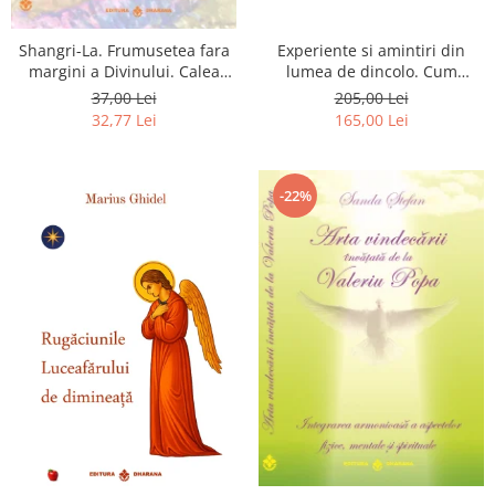
Shangri-La. Frumusetea fara
Experiente si amintiri din
margini a Divinului. Calea
lumea de dincolo. Cum
catre fericire
obtinem puteri
37,00 Lei
205,00 Lei
extrasenzoriale - cu exercitii
32,77 Lei
165,00 Lei
-22%