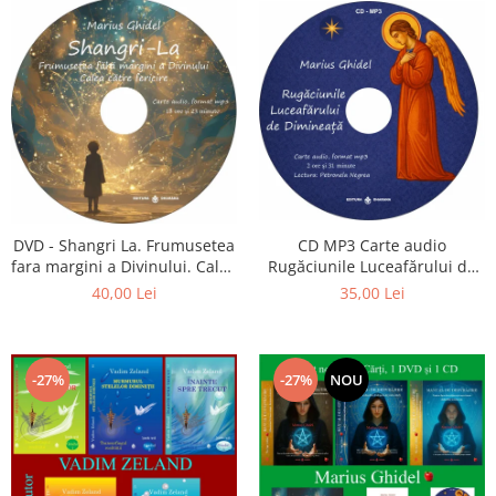
CD MP3 Carte audio
DVD - Shangri La. Frumusetea
Rugăciunile Luceafărului de
fara margini a Divinului. Calea
dimineață
catre fericire
35,00 Lei
40,00 Lei
-27%
-27%
NOU