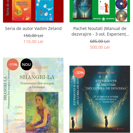
Seria de autor Vadim Zeland
Pachet Noutati (Manual de
dezvrajire - 3 vol, Experiențe
150,00 Lei
și amintiri, Rugăciunile
685,00 Lei
110,00 Lei
Luceafarului de dimineata) -
500,00 Lei
Marius Ghidel
-11%
NOU
-20%