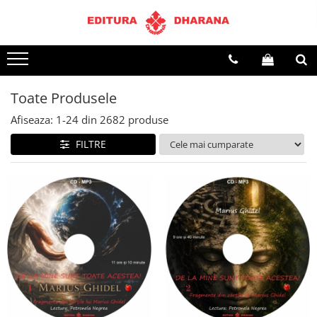
Terapii
Dietoterapie
Toate Produsele
Afiseaza:
1-
24
din
2682
produse
FILTRE