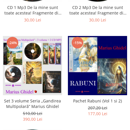
CD 1 Mp3 De la mine sunt
CD 2 Mp3 De la mine sunt
toate acestea! Fragmente din
toate acestea! Fragmente din
cărțile lui Marius Ghidel
cărțile lui Marius Ghidel
30,00 Lei
30,00 Lei
-24%
-15%
Set 3 volume Seria „Gandirea
Pachet Rabuni (Vol 1 si 2)
Multipolară” Marius Ghidel
207,20 Lei
510,00 Lei
177,00 Lei
390,00 Lei