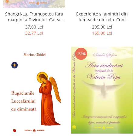
Shangri-La. Frumusetea fara
Experiente si amintiri din
margini a Divinului. Calea
lumea de dincolo. Cum
catre fericire
obtinem puteri
37,00 Lei
205,00 Lei
extrasenzoriale - cu exercitii
32,77 Lei
165,00 Lei
-22%