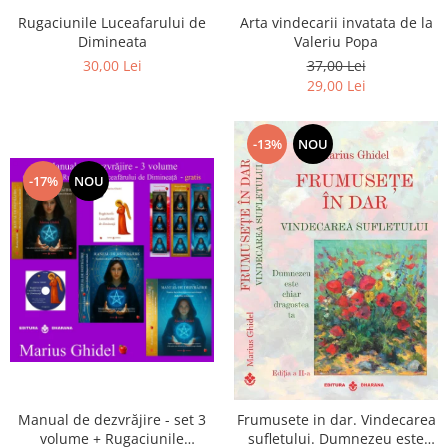
Arta vindecarii invatata de la
Rugaciunile Luceafarului de
Valeriu Popa
Dimineata
37,00 Lei
30,00 Lei
29,00 Lei
-13%
NOU
-17%
NOU
Manual de dezvrăjire - set 3
Frumusete in dar. Vindecarea
volume + Rugaciunile
sufletului. Dumnezeu este