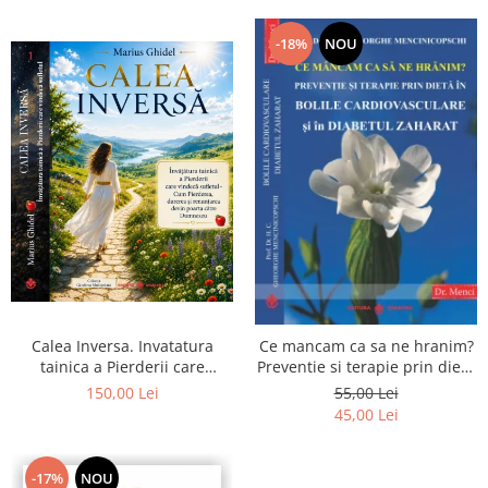
-18%
NOU
Calea Inversa. Invatatura
Ce mancam ca sa ne hranim?
tainica a Pierderii care
Preventie si terapie prin dieta
vindeca sufletul - Cum
in bolile cardiovasculare si in
150,00 Lei
55,00 Lei
Pierderea, durerea si
diabetul zaharat
45,00 Lei
renuntarea devin poarta catre
Dumnezeu
-17%
NOU