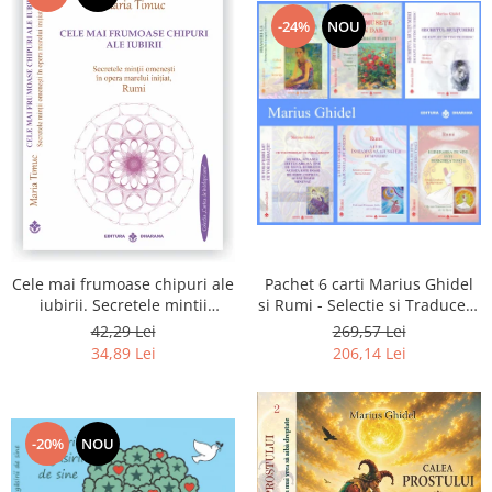
-24%
NOU
Pachet 6 carti Marius Ghidel
Cele mai frumoase chipuri ale
si Rumi - Selectie si Traducere
iubirii. Secretele mintii
de Marius Ghidel
omenesti in opera marelui
269,57 Lei
42,29 Lei
initiat, Rumi
206,14 Lei
34,89 Lei
-20%
NOU