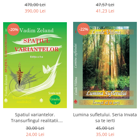
Luceafarului de Dimineata -
chiar dragostea ta. Editia a 2-
470,00 Lei
47,57 Lei
Gratuit)
a
390,00 Lei
41,23 Lei
-22%
-20%
Spatiul variantelor.
Lumina sufletului. Seria Invata
Transurfingul realitatii.
sa te ierti
Gradul 1. Cum sa ne
30,00 Lei
45,00 Lei
dezvoltam intuitia si sa ne
24,00 Lei
35,00 Lei
alegem soarta