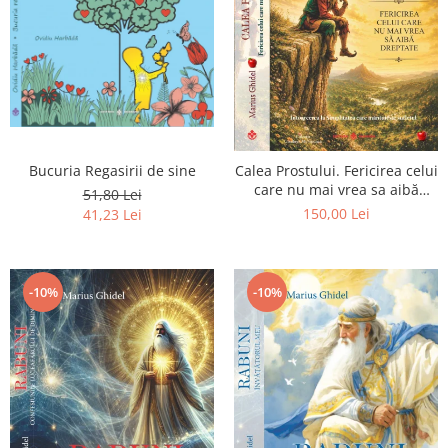
Bucuria Regasirii de sine
Calea Prostului. Fericirea celui
care nu mai vrea sa aibă
51,80 Lei
dreptate - Intoarcerea la
150,00 Lei
41,23 Lei
Simplitatea care mantuieste
sufletul
-10%
-10%