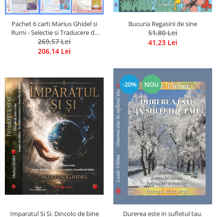
Pachet 6 carti Marius Ghidel si
Bucuria Regasirii de sine
Rumi - Selectie si Traducere de
51,80 Lei
Marius Ghidel
269,57 Lei
41,23 Lei
206,14 Lei
-20%
NOU
Imparatul Si Si. Dincolo de bine
Durerea este in sufletul tau.