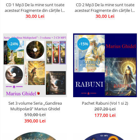
CD 1 Mp3 De la mine sunt toate
CD 2 Mp3 De la mine sunt toate
Literatura
acestea! Fragmente din cărțile lui
acestea! Fragmente din cărțile lui
Psihologie
Marius Ghidel
30,00 Lei
Marius Ghidel
30,00 Lei
Sanatate
Sociologie
Stiinta
-24%
-15%
Set 3 volume Seria „Gandirea
Pachet Rabuni (Vol 1 si 2)
Multipolară” Marius Ghidel
207,20 Lei
510,00 Lei
177,00 Lei
390,00 Lei