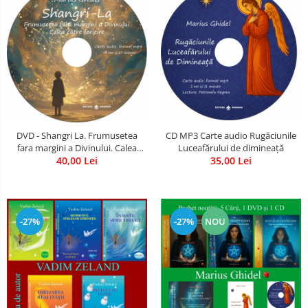
CD MP3 Carte audio Rugăciunile
DVD - Shangri La. Frumusetea
Luceafărului de dimineață
fara margini a Divinului. Calea
35,00 Lei
catre fericire
40,00 Lei
-27%
-27%
NOU