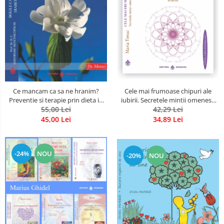
Cele mai frumoase chipuri ale
Ce mancam ca sa ne hranim?
iubirii. Secretele mintii omenesti
Preventie si terapie prin dieta in
in opera marelui initiat, Rumi
42,29 Lei
bolile cardiovasculare si in
55,00 Lei
diabetul zaharat
34,89 Lei
45,00 Lei
-24%
NOU
-20%
NOU