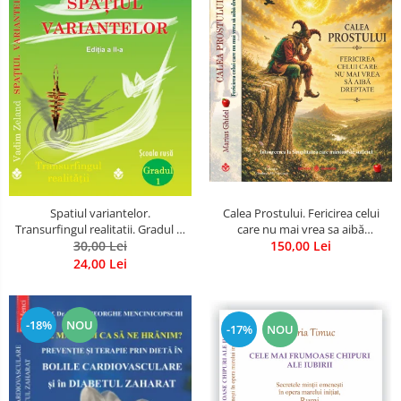
Spatiul variantelor.
Calea Prostului. Fericirea celui
Transurfingul realitatii. Gradul 1.
care nu mai vrea sa aibă
Cum sa ne dezvoltam intuitia si
30,00 Lei
dreptate - Intoarcerea la
150,00 Lei
sa ne alegem soarta
Simplitatea care mantuieste
24,00 Lei
sufletul
-18%
NOU
-17%
NOU