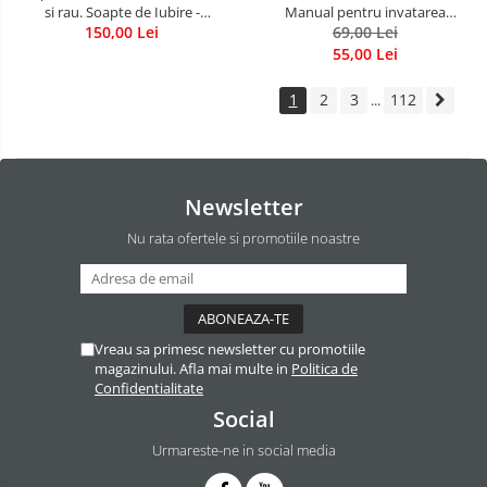
si rau. Soapte de Iubire -
Manual pentru invatarea
Invatatura tainica a Soarelui de
150,00 Lei
limbajului stresurilor Seria
69,00 Lei
Iubire
Invata sa te Ierti Luule Viilma
55,00 Lei
1
2
3
112
...
Newsletter
Nu rata ofertele si promotiile noastre
Vreau sa primesc newsletter cu promotiile
magazinului. Afla mai multe in
Politica de
Confidentialitate
Social
Urmareste-ne in social media