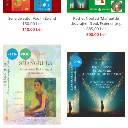
Seria de autor Vadim Zeland
Pachet Noutati (Manual de
150,00 Lei
dezvrajire - 3 vol, Experiențe și
amintiri, Rugăciunile
685,00 Lei
110,00 Lei
Luceafarului de dimineata) -
500,00 Lei
Marius Ghidel
-11%
NOU
-20%