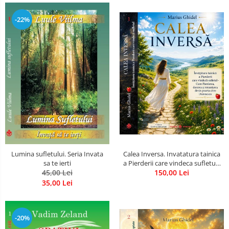
-22%
Calea Inversa. Invatatura tainica
Lumina sufletului. Seria Invata
a Pierderii care vindeca sufletul -
sa te ierti
Cum Pierderea, durerea si
150,00 Lei
45,00 Lei
renuntarea devin poarta catre
35,00 Lei
Dumnezeu
-20%