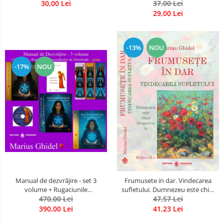
30,00 Lei
37,00 Lei
29,00 Lei
-13%
NOU
-17%
NOU
Manual de dezvrăjire - set 3
Frumusete in dar. Vindecarea
volume + Rugaciunile
sufletului. Dumnezeu este chiar
Luceafarului de Dimineata -
470,00 Lei
dragostea ta. Editia a 2-a
47,57 Lei
Gratuit)
390,00 Lei
41,23 Lei