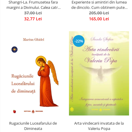
Shangri-La. Frumusetea fara
Experiente si amintiri din lumea
margini a Divinului. Calea catre
de dincolo. Cum obtinem puteri
37,00 Lei
fericire
extrasenzoriale - cu exercitii
205,00 Lei
32,77 Lei
165,00 Lei
-22%
Rugaciunile Luceafarului de
Arta vindecarii invatata de la
Dimineata
Valeriu Popa