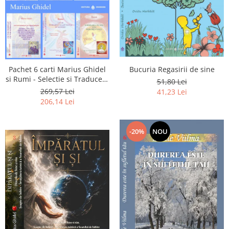
Pachet 6 carti Marius Ghidel
Bucuria Regasirii de sine
si Rumi - Selectie si Traducere
51,80 Lei
de Marius Ghidel
269,57 Lei
41,23 Lei
206,14 Lei
-20%
NOU