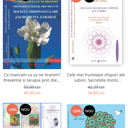
Cele mai frumoase chipuri ale
Ce mancam ca sa ne hranim?
iubirii. Secretele mintii
Preventie si terapie prin dieta
omenesti in opera marelui
in bolile cardiovasculare si in
42,29 Lei
55,00 Lei
initiat, Rumi
diabetul zaharat
34,89 Lei
45,00 Lei
-24%
NOU
-20%
NOU