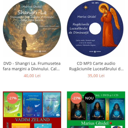
CD MP3 Carte audio
DVD - Shangri La. Frumusetea
Rugăciunile Luceafărului de
fara margini a Divinului. Calea
dimineață
catre fericire
35,00 Lei
40,00 Lei
-27%
-27%
NOU