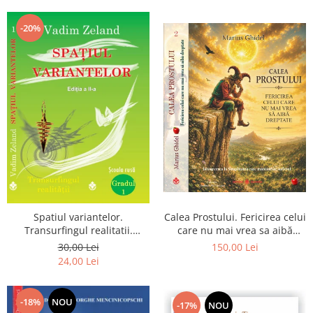
Dumnezeu
-20%
Spatiul variantelor.
Calea Prostului. Fericirea celui
Transurfingul realitatii.
care nu mai vrea sa aibă
Gradul 1. Cum sa ne
dreptate - Intoarcerea la
30,00 Lei
150,00 Lei
dezvoltam intuitia si sa ne
Simplitatea care mantuieste
24,00 Lei
alegem soarta
sufletul
-18%
NOU
-17%
NOU