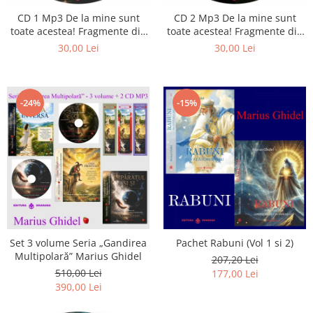
Istorie
CD 1 Mp3 De la mine sunt
CD 2 Mp3 De la mine sunt
Literatura
toate acestea! Fragmente din
toate acestea! Fragmente din
Psihologie
cărțile lui Marius Ghidel
cărțile lui Marius Ghidel
30,00 Lei
30,00 Lei
Sanatate
Sociologie
Stiinta
-24%
-15%
Set 3 volume Seria „Gandirea
Pachet Rabuni (Vol 1 si 2)
Multipolară” Marius Ghidel
207,20 Lei
510,00 Lei
177,00 Lei
390,00 Lei