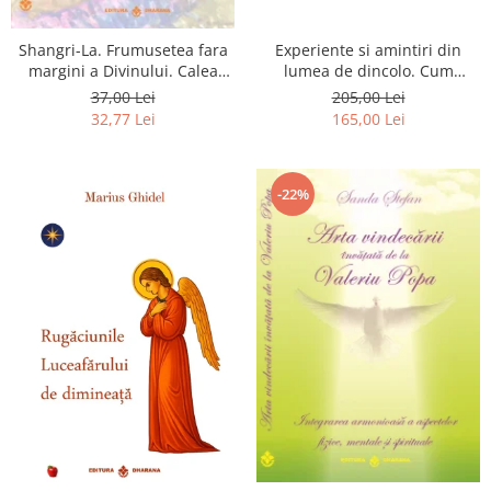
Shangri-La. Frumusetea fara
Experiente si amintiri din
margini a Divinului. Calea
lumea de dincolo. Cum
catre fericire
obtinem puteri
37,00 Lei
205,00 Lei
extrasenzoriale - cu exercitii
32,77 Lei
165,00 Lei
-22%