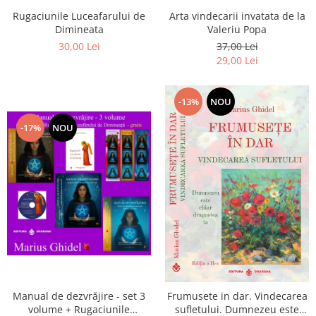
Arta vindecarii invatata de la
Rugaciunile Luceafarului de
Valeriu Popa
Dimineata
37,00 Lei
30,00 Lei
29,00 Lei
-13%
NOU
-17%
NOU
Manual de dezvrăjire - set 3
Frumusete in dar. Vindecarea
volume + Rugaciunile
sufletului. Dumnezeu este