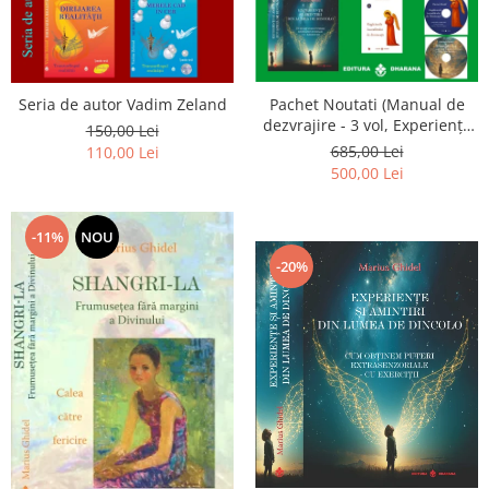
Seria de autor Vadim Zeland
Pachet Noutati (Manual de
dezvrajire - 3 vol, Experiențe
150,00 Lei
și amintiri, Rugăciunile
685,00 Lei
110,00 Lei
Luceafarului de dimineata) -
500,00 Lei
Marius Ghidel
-11%
NOU
-20%