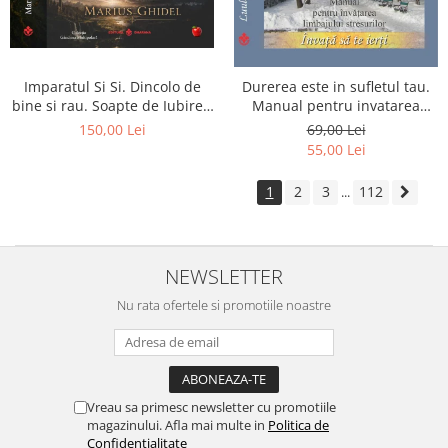
Imparatul Si Si. Dincolo de
Durerea este in sufletul tau.
bine si rau. Soapte de Iubire -
Manual pentru invatarea
Invatatura tainica a Soarelui
limbajului stresurilor Seria
150,00 Lei
69,00 Lei
de Iubire
Invata sa te Ierti Luule Viilma
55,00 Lei
1
2
3
112
...
NEWSLETTER
Nu rata ofertele si promotiile noastre
Vreau sa primesc newsletter cu promotiile
magazinului. Afla mai multe in
Politica de
Confidentialitate