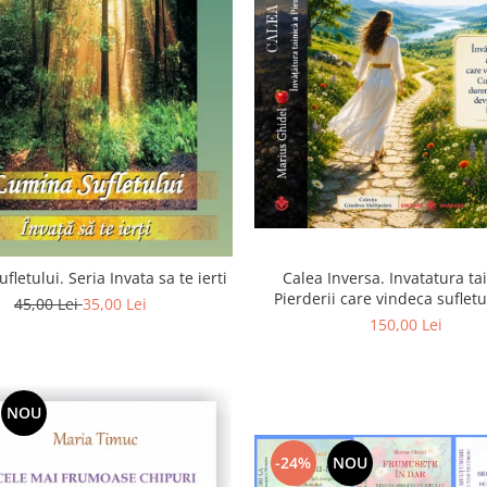
Calea Inversa. Invatatura ta
fletului. Seria Invata sa te ierti
Pierderii care vindeca suflet
45,00 Lei
35,00 Lei
Pierderea, durerea si renunta
150,00 Lei
poarta catre Dumneze
NOU
-24%
NOU