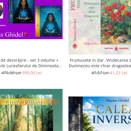
de dezvrăjire - set 3 volume +
Frumusete in dar. Vindecarea s
ile Luceafarului de Dimineata -
Dumnezeu este chiar dragostea 
Gratuit)
a 2-a
470,00 Lei
390,00 Lei
47,57 Lei
41,23 Lei