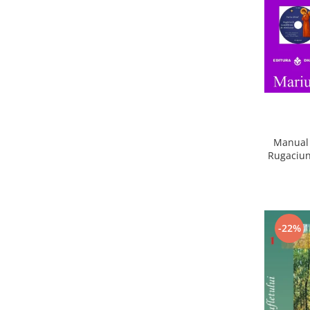
Manual 
Rugaciun
-22%