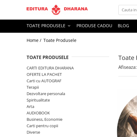
Toate Produsele
TOATE PRODUSELE
PRODUSE CADOU
BLOG
CARTI EDITURA DHARANA
Home /
Toate Produsele
OFERTE LA PACHET
Carti cu AUTOGRAF
Toate 
Terapii
TOATE PRODUSELE
Dietoterapie
Afiseaza:
CARTI EDITURA DHARANA
Dezvoltare personala
OFERTE LA PACHET
Carti cu AUTOGRAF
Spiritualitate
Terapii
Arta
Dezvoltare personala
AUDIOBOOK
Spiritualitate
Business, Economie
Arta
AUDIOBOOK
Carti pentru copii
Business, Economie
Diverse
Carti pentru copii
Filosofie
Diverse