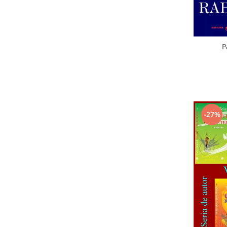
P
-27%