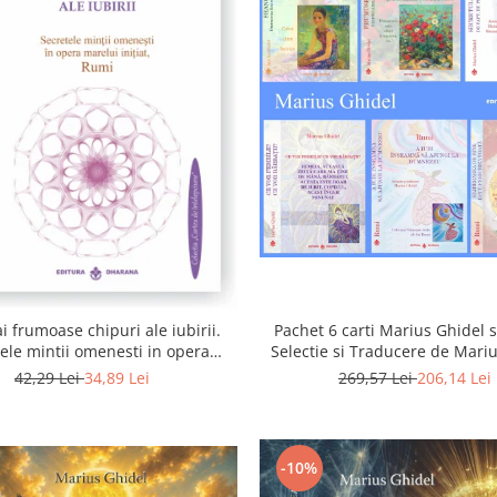
i frumoase chipuri ale iubirii.
Pachet 6 carti Marius Ghidel s
ele mintii omenesti in opera
Selectie si Traducere de Mari
marelui initiat, Rumi
42,29 Lei
34,89 Lei
269,57 Lei
206,14 Lei
-10%