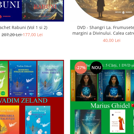
achet Rabuni (Vol 1 si 2)
DVD - Shangri La. Frumusete
margini a Divinului. Calea catre
207,20 Lei
177,00 Lei
40,00 Lei
-27%
NOU