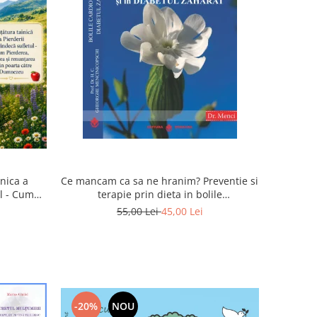
inica a
Ce mancam ca sa ne hranim? Preventie si
ul - Cum
terapie prin dieta in bolile
rea devin
cardiovasculare si in diabetul zaharat
55,00 Lei
45,00 Lei
u
-20%
NOU