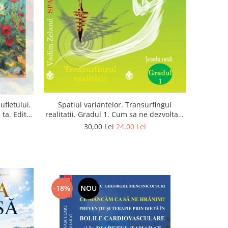
Spatiul variantelor. Transurfingul
ufletului.
realitatii. Gradul 1. Cum sa ne dezvoltam
ta. Editia
intuitia si sa ne alegem soarta
30,00 Lei
24,00 Lei
-18%
NOU