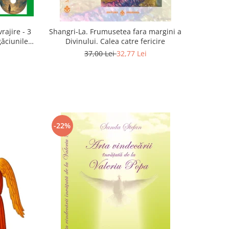
rajire - 3
Shangri-La. Frumusetea fara margini a
găciunile
Divinului. Calea catre fericire
 Marius
37,00 Lei
32,77 Lei
-22%