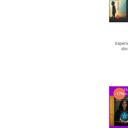
Experi
din
ext
-17%