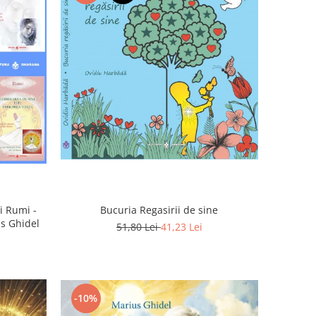
Bucuria Regasirii de sine
i Rumi -
us Ghidel
51,80 Lei
41,23 Lei
-10%