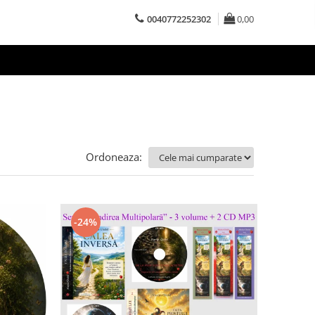
0040772252302
0,00
Ordoneaza:
-24%