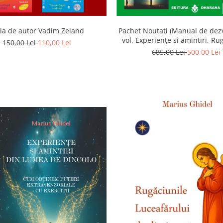
ia de autor Vadim Zeland
Pachet Noutati (Manual de dezv
vol, Experiențe și amintiri, Ru
150,00 Lei
110,00 Lei
Luceafarului de dimineata) -
685,00 Lei
500,00 Lei
Ghidel