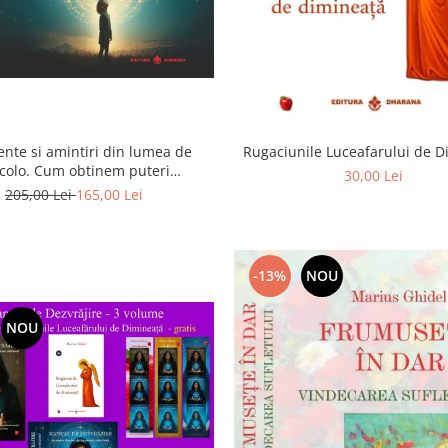
ente si amintiri din lumea de
Rugaciunile Luceafarului de 
colo. Cum obtinem puteri
30,00 Lei
rasenzoriale - cu exercitii
205,00 Lei
165,00 Lei
-13%
NOU
NOU