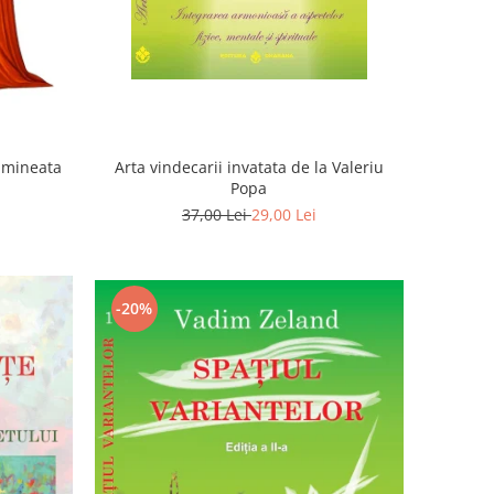
Dimineata
Arta vindecarii invatata de la Valeriu
Popa
37,00 Lei
29,00 Lei
-20%