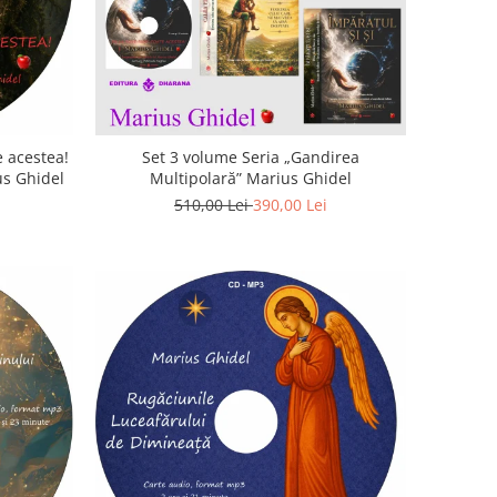
 acestea!
Set 3 volume Seria „Gandirea
us Ghidel
Multipolară” Marius Ghidel
510,00 Lei
390,00 Lei