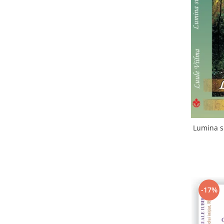
Lumina su
-17%