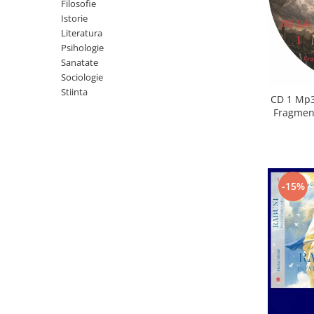
Istorie
Filosofie
Istorie
Literatura
Literatura
Psihologie
Psihologie
Sanatate
Sanatate
Sociologie
Sociologie
Stiinta
Stiinta
CD 1 Mp3
Fragment
-15%