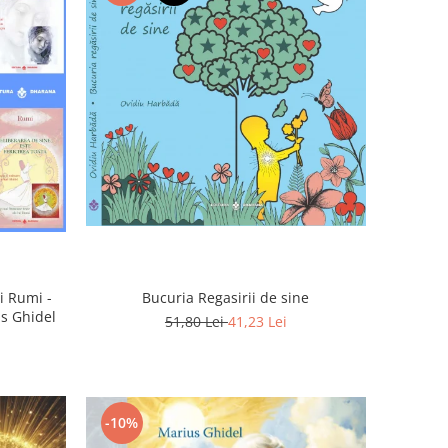
Bucuria Regasirii de sine
i Rumi -
us Ghidel
51,80 Lei
41,23 Lei
-10%