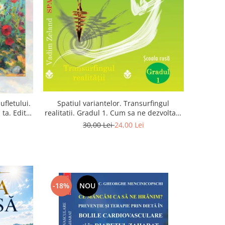
Spatiul variantelor. Transurfingul
ufletului.
realitatii. Gradul 1. Cum sa ne dezvoltam
ta. Editia
intuitia si sa ne alegem soarta
30,00 Lei
24,00 Lei
-18%
NOU