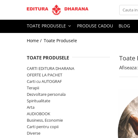
Toate Produsele
TOATE PRODUSELE
PRODUSE CADOU
BLOG
CARTI EDITURA DHARANA
Home /
Toate Produsele
OFERTE LA PACHET
Carti cu AUTOGRAF
Toate 
Terapii
TOATE PRODUSELE
Dietoterapie
Afiseaza:
CARTI EDITURA DHARANA
Dezvoltare personala
OFERTE LA PACHET
Carti cu AUTOGRAF
Spiritualitate
Terapii
Arta
Dezvoltare personala
AUDIOBOOK
Spiritualitate
Business, Economie
Arta
AUDIOBOOK
Carti pentru copii
Business, Economie
Diverse
Carti pentru copii
Filosofie
Diverse