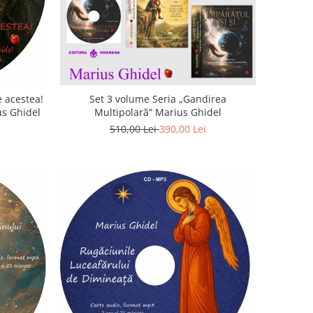
 acestea!
Set 3 volume Seria „Gandirea
us Ghidel
Multipolară” Marius Ghidel
510,00 Lei
390,00 Lei