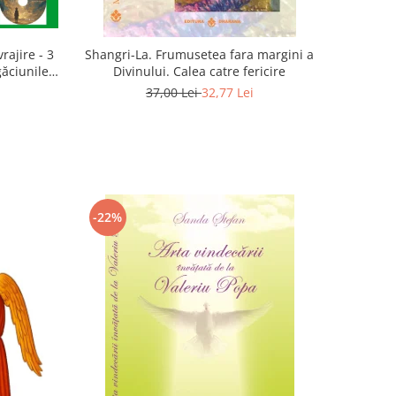
rajire - 3
Shangri-La. Frumusetea fara margini a
găciunile
Divinului. Calea catre fericire
 Marius
37,00 Lei
32,77 Lei
-22%