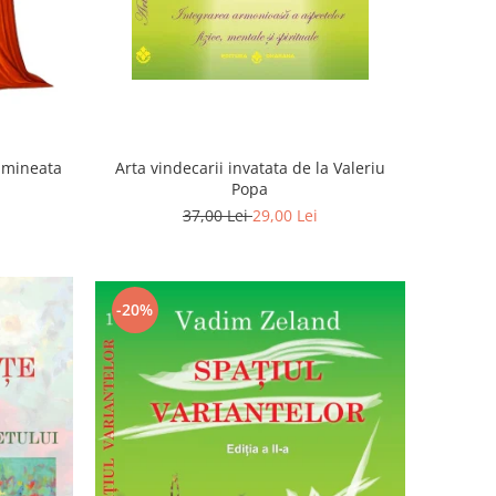
Dimineata
Arta vindecarii invatata de la Valeriu
Popa
37,00 Lei
29,00 Lei
-20%