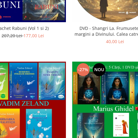
achet Rabuni (Vol 1 si 2)
DVD - Shangri La. Frumusete
margini a Divinului. Calea catre
207,20 Lei
177,00 Lei
40,00 Lei
-27%
NOU