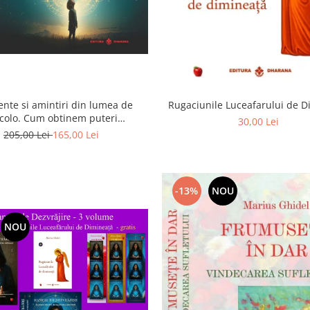
ente si amintiri din lumea de
Rugaciunile Luceafarului de 
colo. Cum obtinem puteri
30,00 Lei
rasenzoriale - cu exercitii
205,00 Lei
165,00 Lei
-13%
NOU
NOU