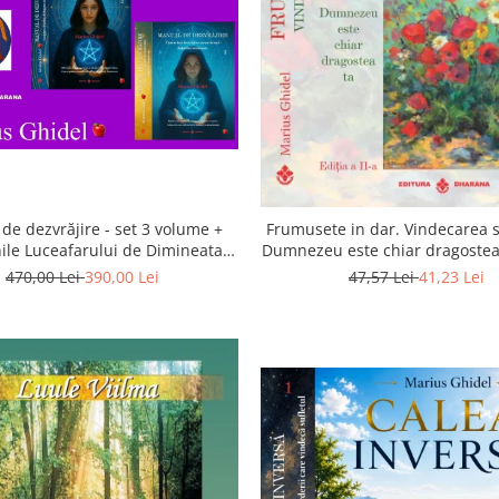
de dezvrăjire - set 3 volume +
Frumusete in dar. Vindecarea s
ile Luceafarului de Dimineata -
Dumnezeu este chiar dragostea 
Gratuit)
a 2-a
470,00 Lei
390,00 Lei
47,57 Lei
41,23 Lei