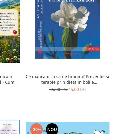
inica a
Ce mancam ca sa ne hranim? Preventie si
ul - Cum
terapie prin dieta in bolile
rea devin
cardiovasculare si in diabetul zaharat
55,00 Lei
45,00 Lei
u
-20%
NOU