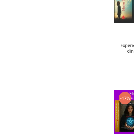
Experi
din
ext
-17%