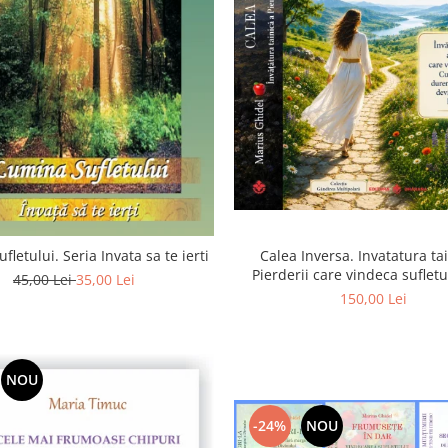
Calea Inversa. Invatatura ta
fletului. Seria Invata sa te ierti
Pierderii care vindeca suflet
45,00 Lei
35,00 Lei
Pierderea, durerea si renunta
150,00 Lei
poarta catre Dumneze
NOU
-24%
NOU