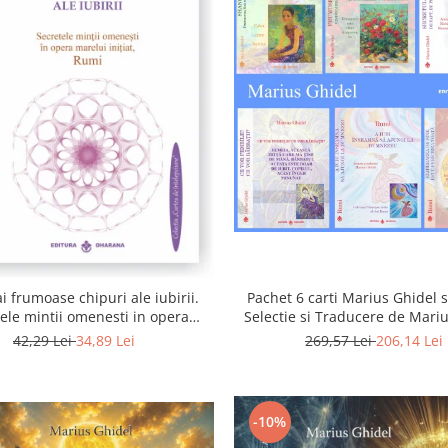
i frumoase chipuri ale iubirii.
Pachet 6 carti Marius Ghidel s
ele mintii omenesti in opera
Selectie si Traducere de Mari
marelui initiat, Rumi
42,29 Lei
34,89 Lei
269,57 Lei
206,14 Lei
-10%