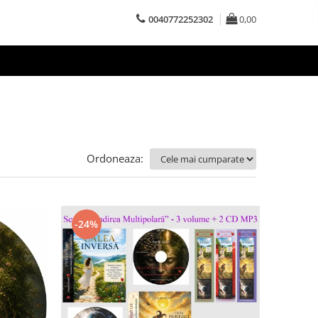
0040772252302
0,00
Ordoneaza:
-24%