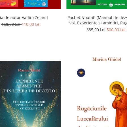
ia de autor Vadim Zeland
Pachet Noutati (Manual de dezv
vol, Experiențe și amintiri, Ru
150,00 Lei
110,00 Lei
Luceafarului de dimineata) -
685,00 Lei
500,00 Lei
Ghidel