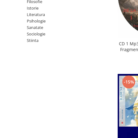
Istorie
Filosofie
Istorie
Literatura
Literatura
Psihologie
Psihologie
Sanatate
Sanatate
Sociologie
Sociologie
Stiinta
Stiinta
CD 1 Mp3
Fragment
-15%