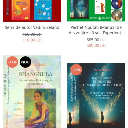
Seria de autor Vadim Zeland
Pachet Noutati (Manual de
dezvrajire - 3 vol, Experiențe
150,00 Lei
și amintiri, Rugăciunile
685,00 Lei
110,00 Lei
Luceafarului de dimineata) -
500,00 Lei
Marius Ghidel
-11%
NOU
-20%