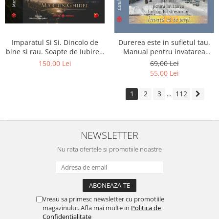
Imparatul Si Si. Dincolo de
Durerea este in sufletul tau.
bine si rau. Soapte de Iubire -
Manual pentru invatarea
Invatatura tainica a Soarelui
limbajului stresurilor Seria
150,00 Lei
69,00 Lei
de Iubire
Invata sa te Ierti Luule Viilma
55,00 Lei
1
2
3
112
...
NEWSLETTER
Nu rata ofertele si promotiile noastre
Vreau sa primesc newsletter cu promotiile
magazinului. Afla mai multe in
Politica de
Confidentialitate