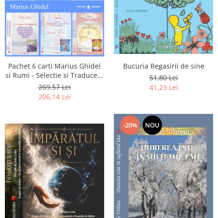
Pachet 6 carti Marius Ghidel
Bucuria Regasirii de sine
si Rumi - Selectie si Traducere
51,80 Lei
de Marius Ghidel
269,57 Lei
41,23 Lei
206,14 Lei
-20%
NOU