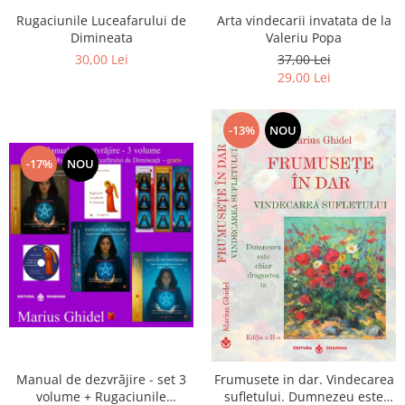
Arta vindecarii invatata de la
Rugaciunile Luceafarului de
Valeriu Popa
Dimineata
37,00 Lei
30,00 Lei
29,00 Lei
-13%
NOU
-17%
NOU
Manual de dezvrăjire - set 3
Frumusete in dar. Vindecarea
volume + Rugaciunile
sufletului. Dumnezeu este