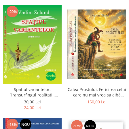
Dumnezeu
-20%
Spatiul variantelor.
Calea Prostului. Fericirea celui
Transurfingul realitatii.
care nu mai vrea sa aibă
Gradul 1. Cum sa ne
dreptate - Intoarcerea la
30,00 Lei
150,00 Lei
dezvoltam intuitia si sa ne
Simplitatea care mantuieste
24,00 Lei
alegem soarta
sufletul
-18%
NOU
-17%
NOU