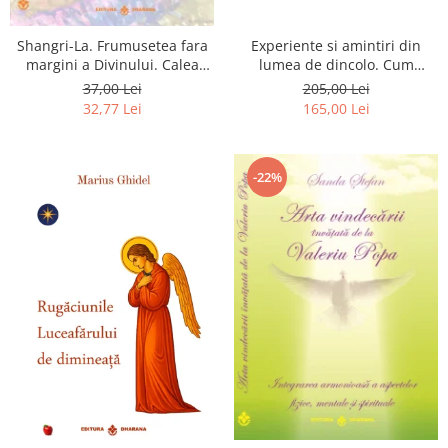
Shangri-La. Frumusetea fara
Experiente si amintiri din
margini a Divinului. Calea
lumea de dincolo. Cum
catre fericire
obtinem puteri
37,00 Lei
205,00 Lei
extrasenzoriale - cu exercitii
32,77 Lei
165,00 Lei
-22%