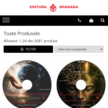
Terapii
Dietoterapie
Toate Produsele
Afiseaza:
1-
24
din
2681
produse
FILTRE