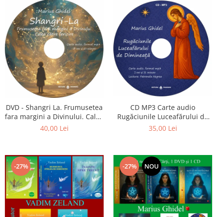
CD MP3 Carte audio
DVD - Shangri La. Frumusetea
Rugăciunile Luceafărului de
fara margini a Divinului. Calea
dimineață
catre fericire
35,00 Lei
40,00 Lei
-27%
-27%
NOU