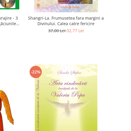
rajire - 3
Shangri-La. Frumusetea fara margini a
găciunile
Divinului. Calea catre fericire
 Marius
37,00 Lei
32,77 Lei
-22%