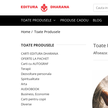
Toate Produsele
TOATE PRODUSELE
PRODUSE CADOU
BLOG
CARTI EDITURA DHARANA
Home /
Toate Produsele
OFERTE LA PACHET
Carti cu AUTOGRAF
Toate 
Terapii
TOATE PRODUSELE
Dietoterapie
Afiseaza:
CARTI EDITURA DHARANA
Dezvoltare personala
OFERTE LA PACHET
Carti cu AUTOGRAF
Spiritualitate
Terapii
Arta
Dezvoltare personala
AUDIOBOOK
Spiritualitate
Business, Economie
Arta
AUDIOBOOK
Carti pentru copii
Business, Economie
Diverse
Carti pentru copii
Filosofie
Diverse