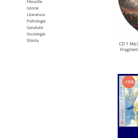
Istorie
Filosofie
Istorie
Literatura
Literatura
Psihologie
Psihologie
Sanatate
Sanatate
Sociologie
Sociologie
Stiinta
Stiinta
CD 1 Mp3
Fragment
-15%