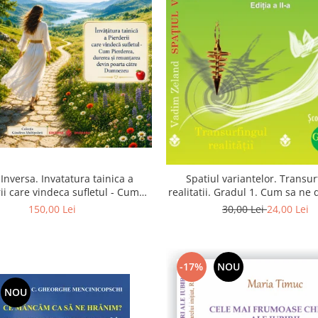
Inversa. Invatatura tainica a
Spatiul variantelor. Transur
ii care vindeca sufletul - Cum
realitatii. Gradul 1. Cum sa ne
a, durerea si renuntarea devin
intuitia si sa ne alegem s
150,00 Lei
30,00 Lei
24,00 Lei
poarta catre Dumnezeu
-17%
NOU
NOU