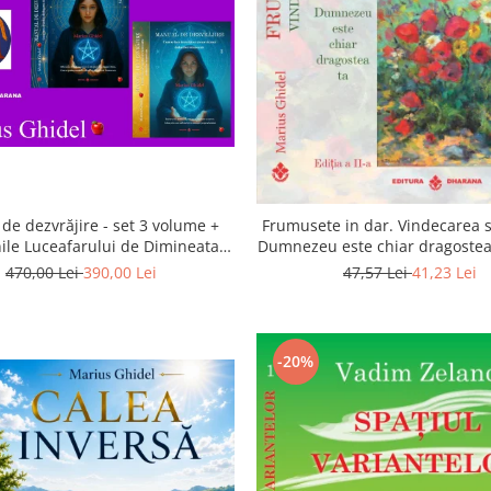
de dezvrăjire - set 3 volume +
Frumusete in dar. Vindecarea s
ile Luceafarului de Dimineata -
Dumnezeu este chiar dragostea 
Gratuit)
a 2-a
470,00 Lei
390,00 Lei
47,57 Lei
41,23 Lei
-20%