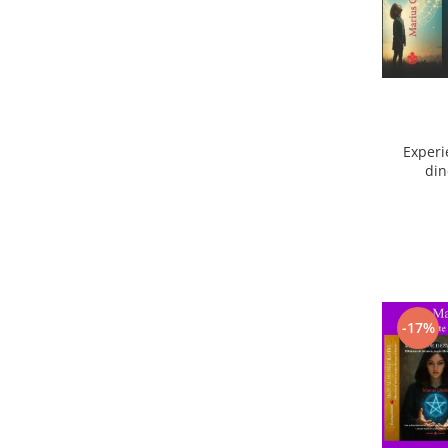
Experi
din
ext
-17%