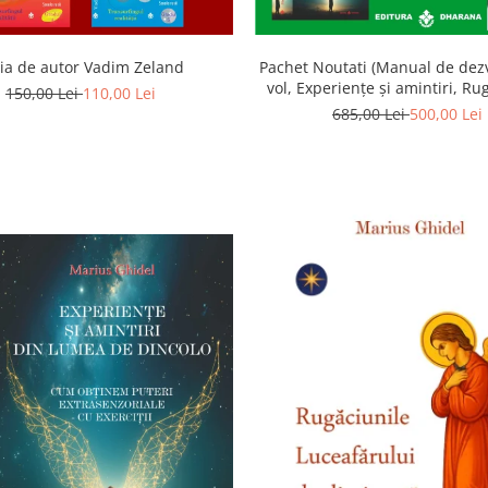
ia de autor Vadim Zeland
Pachet Noutati (Manual de dezv
vol, Experiențe și amintiri, Ru
150,00 Lei
110,00 Lei
Luceafarului de dimineata) -
685,00 Lei
500,00 Lei
Ghidel