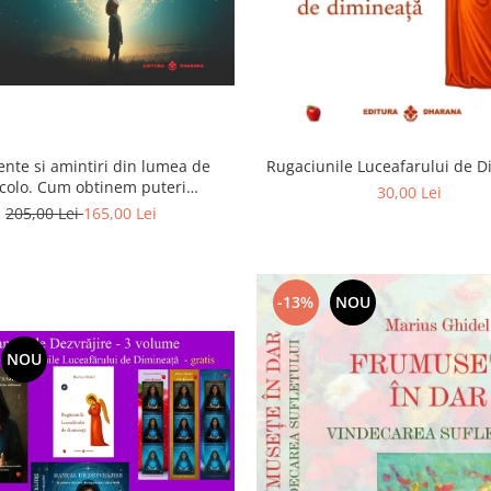
ente si amintiri din lumea de
Rugaciunile Luceafarului de 
colo. Cum obtinem puteri
30,00 Lei
rasenzoriale - cu exercitii
205,00 Lei
165,00 Lei
-13%
NOU
NOU