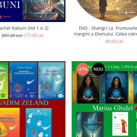
achet Rabuni (Vol 1 si 2)
DVD - Shangri La. Frumusete
margini a Divinului. Calea catre
207,20 Lei
177,00 Lei
40,00 Lei
-27%
NOU