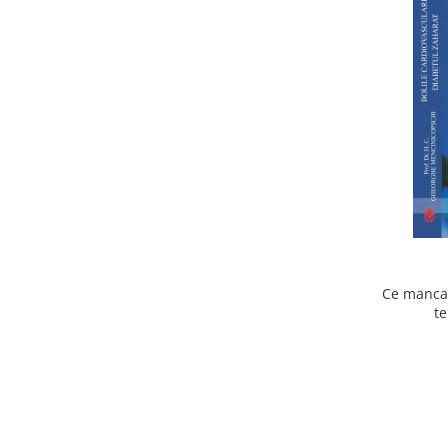
Ce mancam
te
cardiov