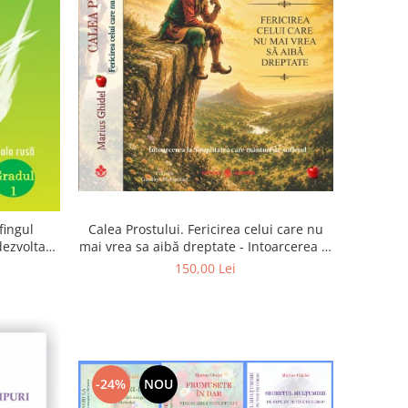
Calea Prostului. Fericirea celui care nu
fingul
mai vrea sa aibă dreptate - Intoarcerea la
 dezvoltam
Simplitatea care mantuieste sufletul
oarta
150,00 Lei
-24%
NOU