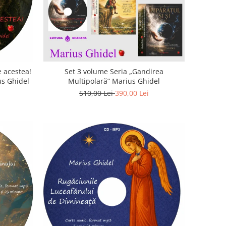
 acestea!
Set 3 volume Seria „Gandirea
us Ghidel
Multipolară” Marius Ghidel
510,00 Lei
390,00 Lei