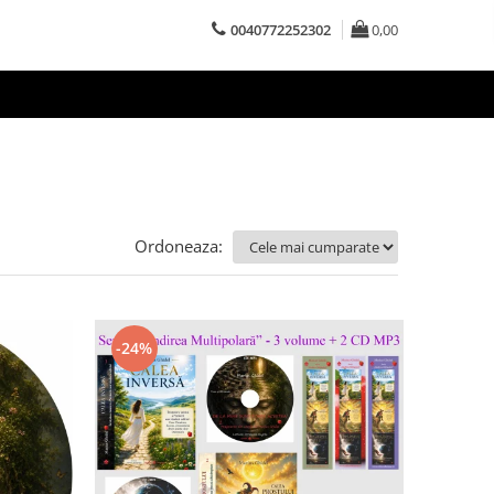
0040772252302
0,00
Ordoneaza:
-24%