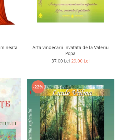
Dimineata
Arta vindecarii invatata de la Valeriu
Popa
37,00 Lei
29,00 Lei
-22%