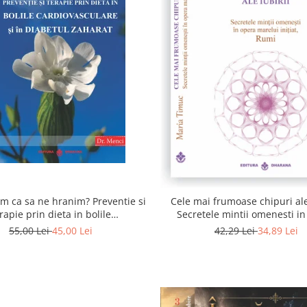
 ca sa ne hranim? Preventie si
Cele mai frumoase chipuri ale 
rapie prin dieta in bolile
Secretele mintii omenesti i
asculare si in diabetul zaharat
marelui initiat, Rumi
55,00 Lei
45,00 Lei
42,29 Lei
34,89 Lei