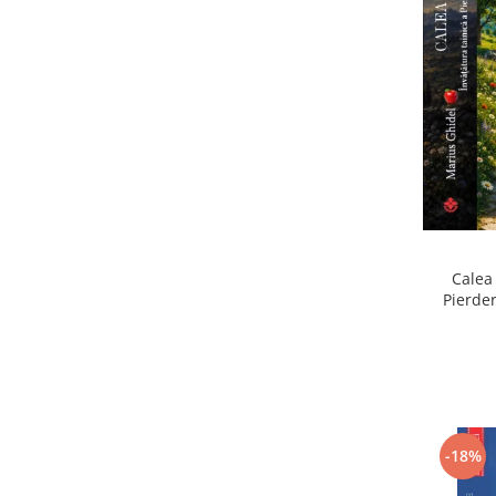
Calea 
Pierder
Pierdere
-18%