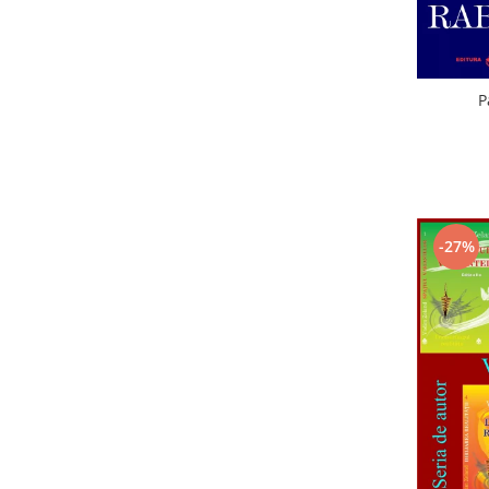
P
-27%