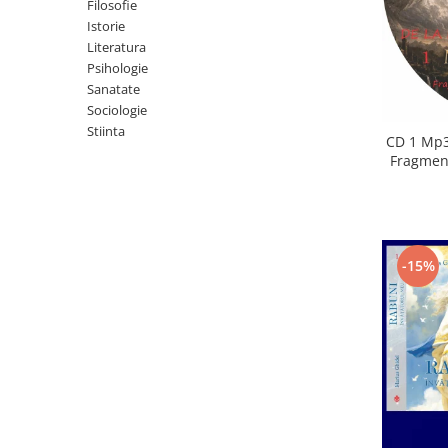
Istorie
Filosofie
Istorie
Literatura
Literatura
Psihologie
Psihologie
Sanatate
Sanatate
Sociologie
Sociologie
Stiinta
Stiinta
CD 1 Mp3
Fragment
-15%