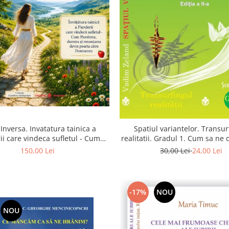
Inversa. Invatatura tainica a
Spatiul variantelor. Transur
ii care vindeca sufletul - Cum
realitatii. Gradul 1. Cum sa ne
a, durerea si renuntarea devin
intuitia si sa ne alegem s
150,00 Lei
30,00 Lei
24,00 Lei
poarta catre Dumnezeu
-17%
NOU
NOU