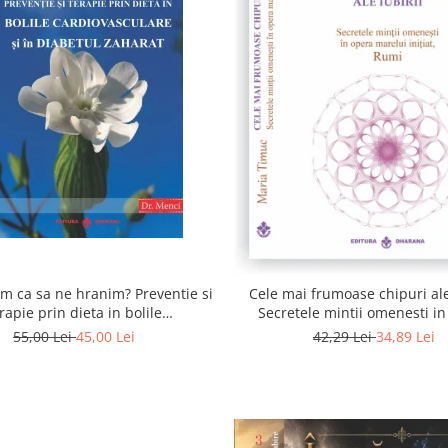
 ca sa ne hranim? Preventie si
Cele mai frumoase chipuri ale 
rapie prin dieta in bolile
Secretele mintii omenesti i
asculare si in diabetul zaharat
marelui initiat, Rumi
55,00 Lei
45,00 Lei
42,29 Lei
34,89 Lei