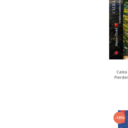
Calea 
Pierder
Pierdere
-18%