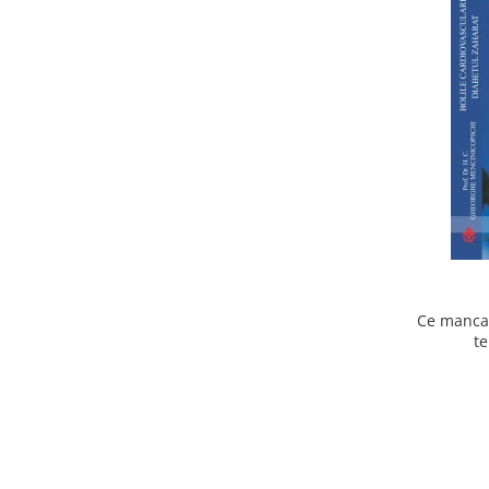
Ce mancam
te
cardiov