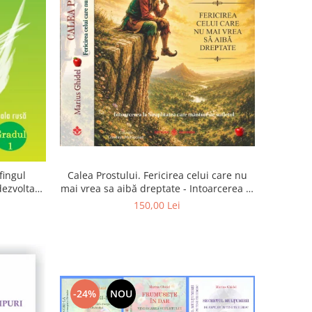
Calea Prostului. Fericirea celui care nu
fingul
mai vrea sa aibă dreptate - Intoarcerea la
 dezvoltam
Simplitatea care mantuieste sufletul
oarta
150,00 Lei
-24%
NOU