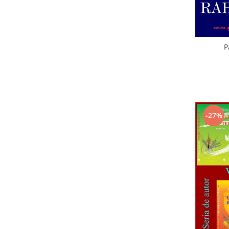
P
-27%