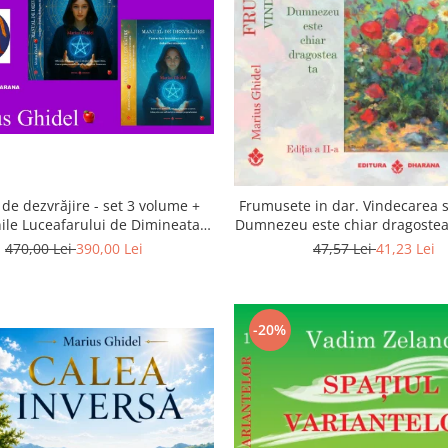
de dezvrăjire - set 3 volume +
Frumusete in dar. Vindecarea s
ile Luceafarului de Dimineata -
Dumnezeu este chiar dragostea 
Gratuit)
a 2-a
470,00 Lei
390,00 Lei
47,57 Lei
41,23 Lei
-20%