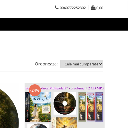
0040772252302
0,00
Ordoneaza:
-24%