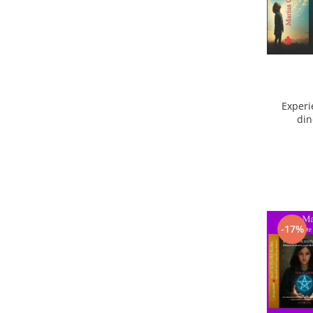
Experi
din
ext
-17%