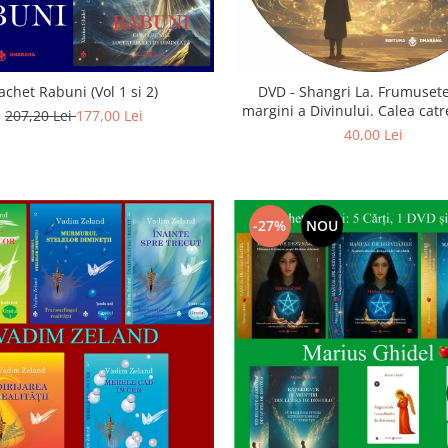
achet Rabuni (Vol 1 si 2)
DVD - Shangri La. Frumusete
margini a Divinului. Calea catre
207,20 Lei
177,00 Lei
40,00 Lei
-27%
NOU