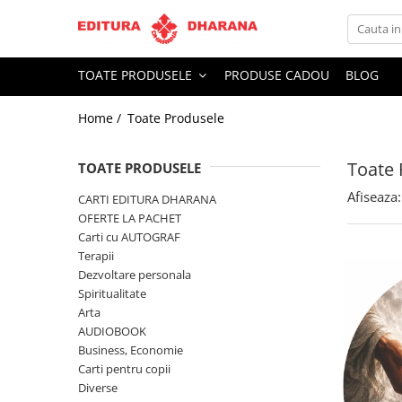
Toate Produsele
TOATE PRODUSELE
PRODUSE CADOU
BLOG
CARTI EDITURA DHARANA
Home /
Toate Produsele
OFERTE LA PACHET
Carti cu AUTOGRAF
Toate 
Terapii
TOATE PRODUSELE
Dietoterapie
Afiseaza:
CARTI EDITURA DHARANA
Dezvoltare personala
OFERTE LA PACHET
Carti cu AUTOGRAF
Spiritualitate
Terapii
Arta
Dezvoltare personala
AUDIOBOOK
Spiritualitate
Business, Economie
Arta
AUDIOBOOK
Carti pentru copii
Business, Economie
Diverse
Carti pentru copii
Filosofie
Diverse