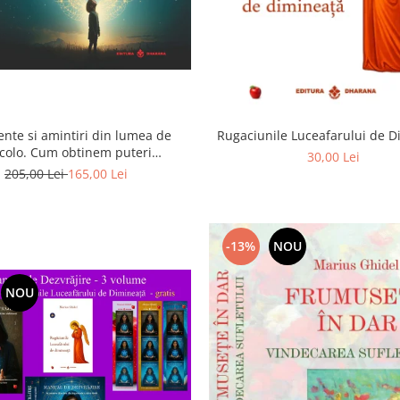
ente si amintiri din lumea de
Rugaciunile Luceafarului de 
colo. Cum obtinem puteri
30,00 Lei
rasenzoriale - cu exercitii
205,00 Lei
165,00 Lei
-13%
NOU
NOU