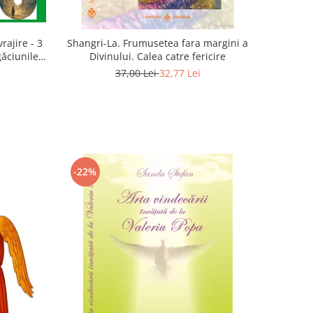
rajire - 3
Shangri-La. Frumusetea fara margini a
găciunile
Divinului. Calea catre fericire
 Marius
37,00 Lei
32,77 Lei
-22%