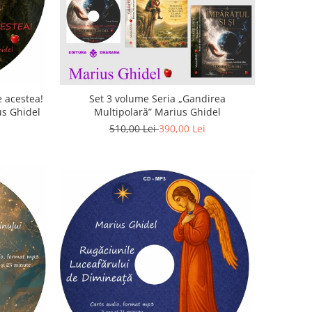
 acestea!
Set 3 volume Seria „Gandirea
us Ghidel
Multipolară” Marius Ghidel
510,00 Lei
390,00 Lei