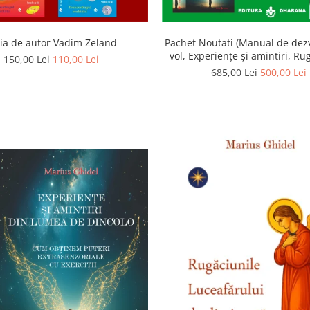
ia de autor Vadim Zeland
Pachet Noutati (Manual de dezv
vol, Experiențe și amintiri, Ru
150,00 Lei
110,00 Lei
Luceafarului de dimineata) -
685,00 Lei
500,00 Lei
Ghidel