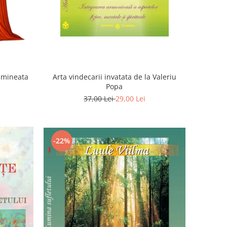
Dimineata
Arta vindecarii invatata de la Valeriu
Popa
37,00 Lei
29,00 Lei
-22%