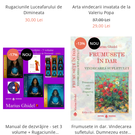
Arta vindecarii invatata de la
Rugaciunile Luceafarului de
Valeriu Popa
Dimineata
37,00 Lei
30,00 Lei
29,00 Lei
-13%
NOU
-17%
NOU
Manual de dezvrăjire - set 3
Frumusete in dar. Vindecarea
volume + Rugaciunile
sufletului. Dumnezeu este