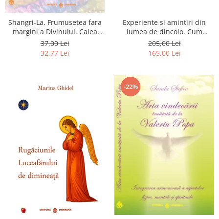
Shangri-La. Frumusetea fara
Experiente si amintiri din
margini a Divinului. Calea
lumea de dincolo. Cum
catre fericire
obtinem puteri
37,00 Lei
205,00 Lei
extrasenzoriale - cu exercitii
32,77 Lei
165,00 Lei
-22%