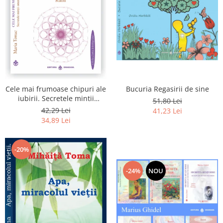
Bucuria Regasirii de sine
Cele mai frumoase chipuri ale
iubirii. Secretele mintii
51,80 Lei
omenesti in opera marelui
42,29 Lei
41,23 Lei
initiat, Rumi
34,89 Lei
-20%
-24%
NOU