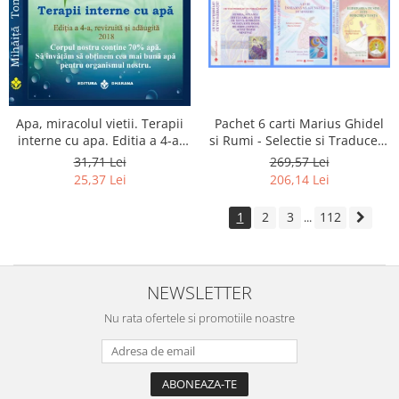
Apa, miracolul vietii. Terapii
Pachet 6 carti Marius Ghidel
interne cu apa. Editia a 4-a,
si Rumi - Selectie si Traducere
revizuita si adaugita.
de Marius Ghidel
31,71 Lei
269,57 Lei
25,37 Lei
206,14 Lei
1
2
3
112
...
NEWSLETTER
Nu rata ofertele si promotiile noastre