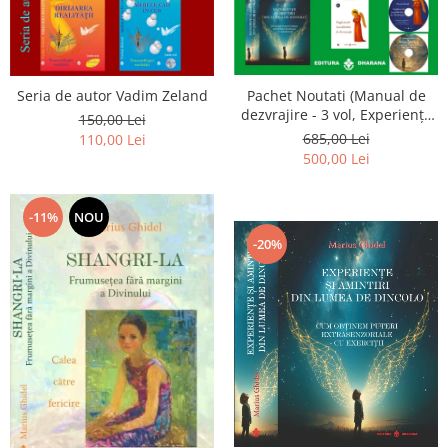
Seria de autor Vadim Zeland
Pachet Noutati (Manual de
dezvrajire - 3 vol, Experiențe
150,00 Lei
și amintiri, Rugăciunile
685,00 Lei
110,00 Lei
Luceafarului de dimineata) -
500,00 Lei
Marius Ghidel
-11%
NOU
-20%