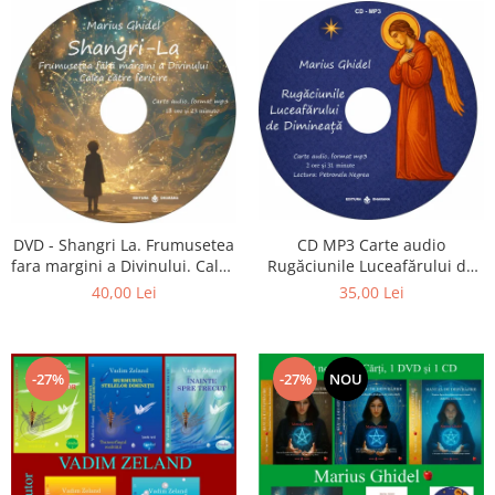
CD MP3 Carte audio
DVD - Shangri La. Frumusetea
Rugăciunile Luceafărului de
fara margini a Divinului. Calea
dimineață
catre fericire
35,00 Lei
40,00 Lei
-27%
-27%
NOU