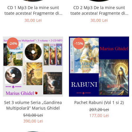
CD 1 Mp3 De la mine sunt
CD 2 Mp3 De la mine sunt
toate acestea! Fragmente din
toate acestea! Fragmente din
cărțile lui Marius Ghidel
cărțile lui Marius Ghidel
30,00 Lei
30,00 Lei
-24%
-15%
Set 3 volume Seria „Gandirea
Pachet Rabuni (Vol 1 si 2)
Multipolară” Marius Ghidel
207,20 Lei
510,00 Lei
177,00 Lei
390,00 Lei