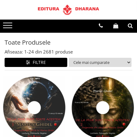
Terapii
Dietoterapie
Toate Produsele
Afiseaza:
1-
24
din
2681
produse
FILTRE