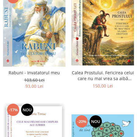
Calea Prostului. Fericirea celui
Rabuni - Invatatorul meu
care nu mai vrea sa aibă
103,60 Lei
dreptate - Intoarcerea la
150,00 Lei
93,00 Lei
Simplitatea care mantuieste
sufletul
-17%
NOU
-20%
NOU