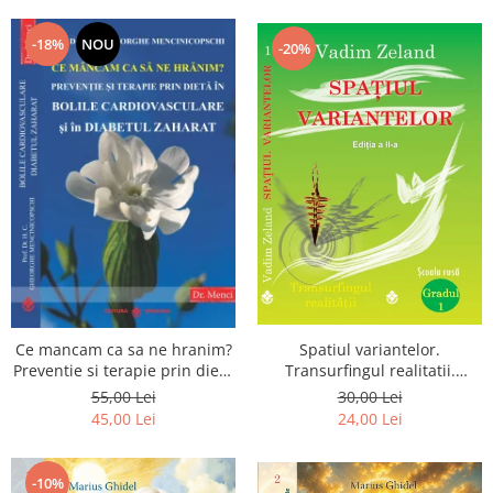
Dumnezeu
-18%
NOU
-20%
Spatiul variantelor.
Ce mancam ca sa ne hranim?
Transurfingul realitatii.
Preventie si terapie prin dieta
Gradul 1. Cum sa ne
in bolile cardiovasculare si in
30,00 Lei
55,00 Lei
dezvoltam intuitia si sa ne
diabetul zaharat
24,00 Lei
45,00 Lei
alegem soarta
-10%