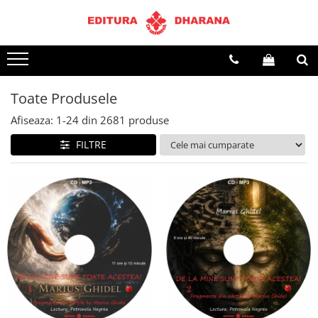
Terapii
Dietoterapie
Toate Produsele
Afiseaza:
1-
24
din
2681
produse
FILTRE