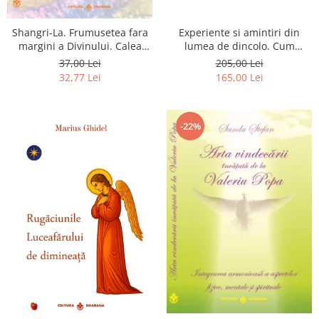
Shangri-La. Frumusetea fara
Experiente si amintiri din
margini a Divinului. Calea
lumea de dincolo. Cum
catre fericire
obtinem puteri
37,00 Lei
205,00 Lei
extrasenzoriale - cu exercitii
32,77 Lei
165,00 Lei
-22%