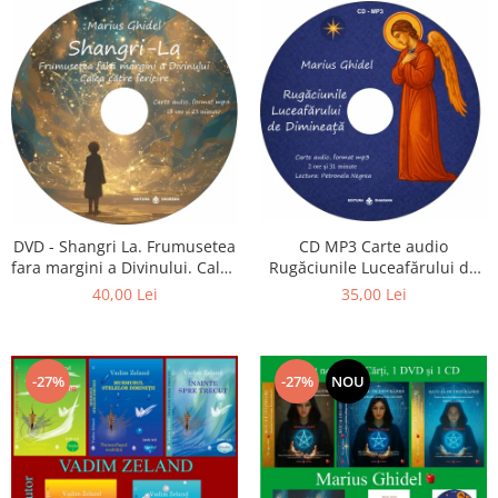
CD MP3 Carte audio
DVD - Shangri La. Frumusetea
Rugăciunile Luceafărului de
fara margini a Divinului. Calea
dimineață
catre fericire
35,00 Lei
40,00 Lei
-27%
-27%
NOU