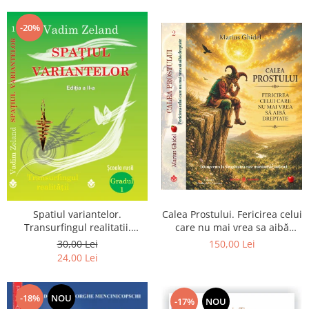
Dumnezeu
-20%
Spatiul variantelor.
Calea Prostului. Fericirea celui
Transurfingul realitatii.
care nu mai vrea sa aibă
Gradul 1. Cum sa ne
dreptate - Intoarcerea la
30,00 Lei
150,00 Lei
dezvoltam intuitia si sa ne
Simplitatea care mantuieste
24,00 Lei
alegem soarta
sufletul
-18%
NOU
-17%
NOU