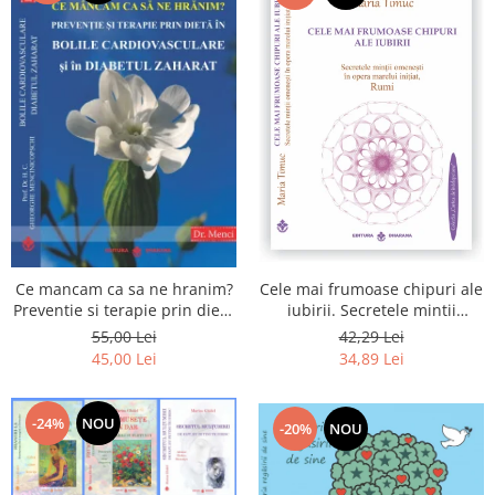
Cele mai frumoase chipuri ale
Ce mancam ca sa ne hranim?
iubirii. Secretele mintii
Preventie si terapie prin dieta
omenesti in opera marelui
in bolile cardiovasculare si in
42,29 Lei
55,00 Lei
initiat, Rumi
diabetul zaharat
34,89 Lei
45,00 Lei
-24%
NOU
-20%
NOU