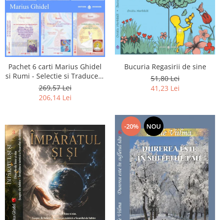
Pachet 6 carti Marius Ghidel
Bucuria Regasirii de sine
si Rumi - Selectie si Traducere
51,80 Lei
de Marius Ghidel
269,57 Lei
41,23 Lei
206,14 Lei
-20%
NOU