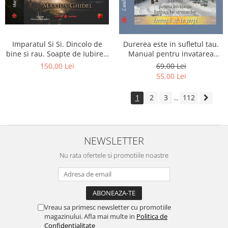
Imparatul Si Si. Dincolo de
Durerea este in sufletul tau.
bine si rau. Soapte de Iubire -
Manual pentru invatarea
Invatatura tainica a Soarelui
limbajului stresurilor Seria
150,00 Lei
69,00 Lei
de Iubire
Invata sa te Ierti Luule Viilma
55,00 Lei
1
2
3
112
...
NEWSLETTER
Nu rata ofertele si promotiile noastre
Vreau sa primesc newsletter cu promotiile
magazinului. Afla mai multe in
Politica de
Confidentialitate