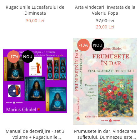
Arta vindecarii invatata de la
Rugaciunile Luceafarului de
Valeriu Popa
Dimineata
37,00 Lei
30,00 Lei
29,00 Lei
-13%
NOU
-17%
NOU
Manual de dezvrăjire - set 3
Frumusete in dar. Vindecarea
volume + Rugaciunile
sufletului. Dumnezeu este