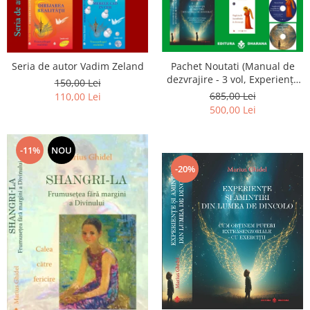
Seria de autor Vadim Zeland
Pachet Noutati (Manual de
dezvrajire - 3 vol, Experiențe
150,00 Lei
și amintiri, Rugăciunile
685,00 Lei
110,00 Lei
Luceafarului de dimineata) -
500,00 Lei
Marius Ghidel
-11%
NOU
-20%