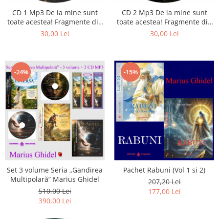
CD 1 Mp3 De la mine sunt
CD 2 Mp3 De la mine sunt
toate acestea! Fragmente din
toate acestea! Fragmente din
cărțile lui Marius Ghidel
cărțile lui Marius Ghidel
30,00 Lei
30,00 Lei
-24%
-15%
Set 3 volume Seria „Gandirea
Pachet Rabuni (Vol 1 si 2)
Multipolară” Marius Ghidel
207,20 Lei
510,00 Lei
177,00 Lei
390,00 Lei