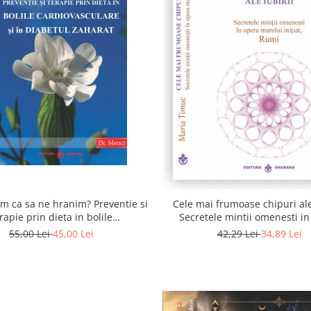
 ca sa ne hranim? Preventie si
Cele mai frumoase chipuri ale 
rapie prin dieta in bolile
Secretele mintii omenesti i
asculare si in diabetul zaharat
marelui initiat, Rumi
55,00 Lei
45,00 Lei
42,29 Lei
34,89 Lei