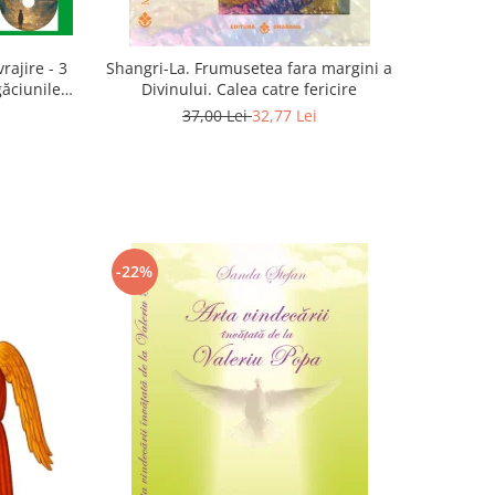
rajire - 3
Shangri-La. Frumusetea fara margini a
găciunile
Divinului. Calea catre fericire
 Marius
37,00 Lei
32,77 Lei
-22%