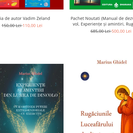
ia de autor Vadim Zeland
Pachet Noutati (Manual de dezv
vol, Experiențe și amintiri, Ru
150,00 Lei
110,00 Lei
Luceafarului de dimineata) -
685,00 Lei
500,00 Lei
Ghidel