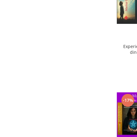
Experi
din
ext
-17%