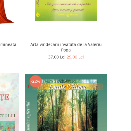
Dimineata
Arta vindecarii invatata de la Valeriu
Popa
37,00 Lei
29,00 Lei
-22%