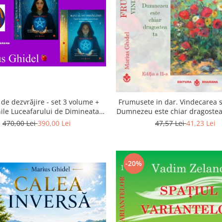
de dezvrăjire - set 3 volume +
Frumusete in dar. Vindecarea s
ile Luceafarului de Dimineata -
Dumnezeu este chiar dragostea 
Gratuit)
a 2-a
470,00 Lei
390,00 Lei
47,57 Lei
41,23 Lei
-20%