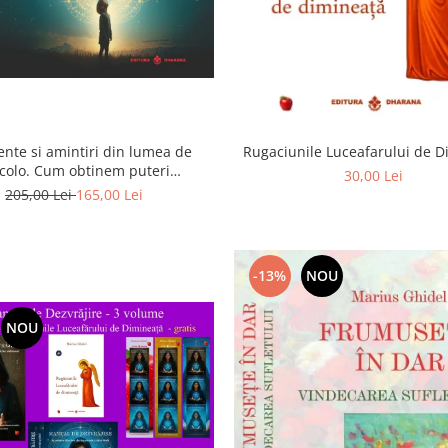
ente si amintiri din lumea de
Rugaciunile Luceafarului de 
colo. Cum obtinem puteri
30,00 Lei
rasenzoriale - cu exercitii
205,00 Lei
165,00 Lei
-13%
NOU
NOU