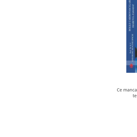
Ce mancam
te
cardiov