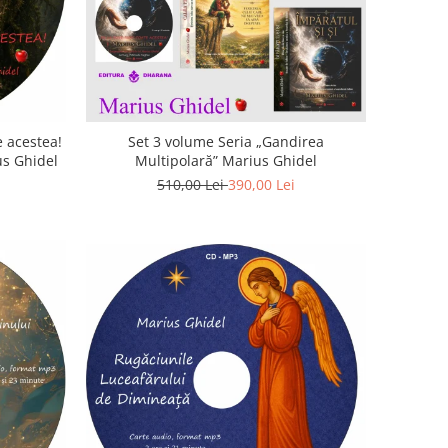
 acestea!
Set 3 volume Seria „Gandirea
us Ghidel
Multipolară” Marius Ghidel
510,00 Lei
390,00 Lei