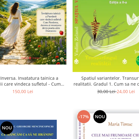
Inversa. Invatatura tainica a
Spatiul variantelor. Transur
ii care vindeca sufletul - Cum
realitatii. Gradul 1. Cum sa ne
a, durerea si renuntarea devin
intuitia si sa ne alegem s
150,00 Lei
30,00 Lei
24,00 Lei
poarta catre Dumnezeu
-17%
NOU
NOU