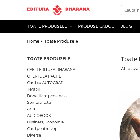
Toate Produsele
TOATE PRODUSELE
PRODUSE CADOU
BLOG
CARTI EDITURA DHARANA
Home /
Toate Produsele
OFERTE LA PACHET
Carti cu AUTOGRAF
Toate 
Terapii
TOATE PRODUSELE
Dietoterapie
Afiseaza:
CARTI EDITURA DHARANA
Dezvoltare personala
OFERTE LA PACHET
Carti cu AUTOGRAF
Spiritualitate
Terapii
Arta
Dezvoltare personala
AUDIOBOOK
Spiritualitate
Business, Economie
Arta
AUDIOBOOK
Carti pentru copii
Business, Economie
Diverse
Carti pentru copii
Filosofie
Diverse