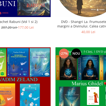
achet Rabuni (Vol 1 si 2)
DVD - Shangri La. Frumusete
margini a Divinului. Calea catre
207,20 Lei
177,00 Lei
40,00 Lei
-27%
NOU