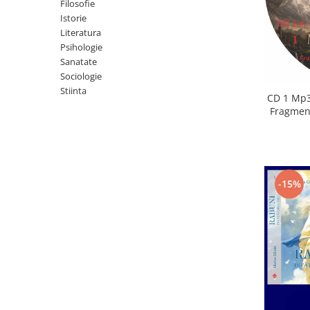
Istorie
Filosofie
Istorie
Literatura
Literatura
Psihologie
Psihologie
Sanatate
Sanatate
Sociologie
Sociologie
Stiinta
Stiinta
CD 1 Mp3
Fragment
-15%