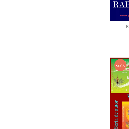
P
-27%