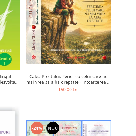
Calea Prostului. Fericirea celui care nu
fingul
mai vrea sa aibă dreptate - Intoarcerea la
 dezvoltam
Simplitatea care mantuieste sufletul
oarta
150,00 Lei
-24%
NOU