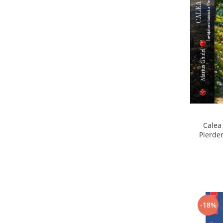
Calea 
Pierder
Pierdere
-18%