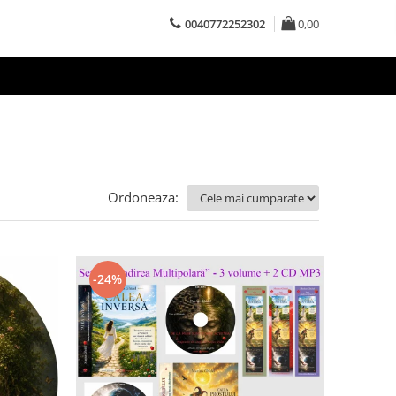
0040772252302
0,00
Ordoneaza:
-24%