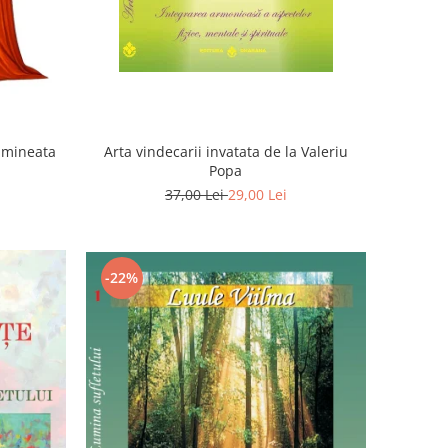
Dimineata
Arta vindecarii invatata de la Valeriu
Popa
37,00 Lei
29,00 Lei
-22%