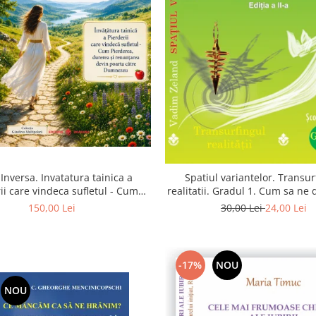
Inversa. Invatatura tainica a
Spatiul variantelor. Transur
ii care vindeca sufletul - Cum
realitatii. Gradul 1. Cum sa ne
a, durerea si renuntarea devin
intuitia si sa ne alegem s
150,00 Lei
30,00 Lei
24,00 Lei
poarta catre Dumnezeu
-17%
NOU
NOU