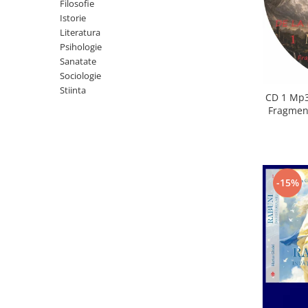
Istorie
Filosofie
Istorie
Literatura
Literatura
Psihologie
Psihologie
Sanatate
Sanatate
Sociologie
Sociologie
Stiinta
Stiinta
CD 1 Mp3
Fragment
-15%