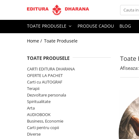
Toate Produsele
TOATE PRODUSELE
PRODUSE CADOU
BLOG
CARTI EDITURA DHARANA
Home /
Toate Produsele
OFERTE LA PACHET
Carti cu AUTOGRAF
Toate 
Terapii
TOATE PRODUSELE
Dietoterapie
Afiseaza:
CARTI EDITURA DHARANA
Dezvoltare personala
OFERTE LA PACHET
Carti cu AUTOGRAF
Spiritualitate
Terapii
Arta
Dezvoltare personala
AUDIOBOOK
Spiritualitate
Business, Economie
Arta
AUDIOBOOK
Carti pentru copii
Business, Economie
Diverse
Carti pentru copii
Filosofie
Diverse