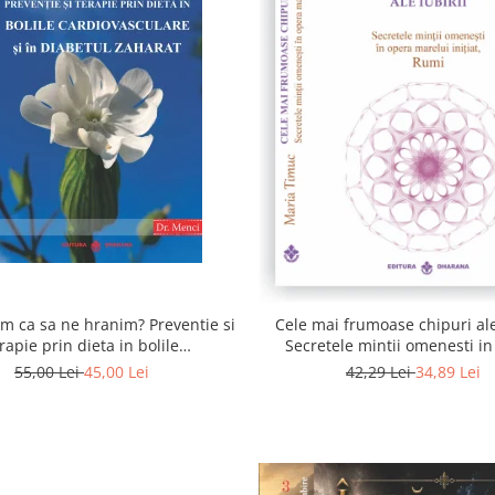
 ca sa ne hranim? Preventie si
Cele mai frumoase chipuri ale 
rapie prin dieta in bolile
Secretele mintii omenesti i
asculare si in diabetul zaharat
marelui initiat, Rumi
55,00 Lei
45,00 Lei
42,29 Lei
34,89 Lei