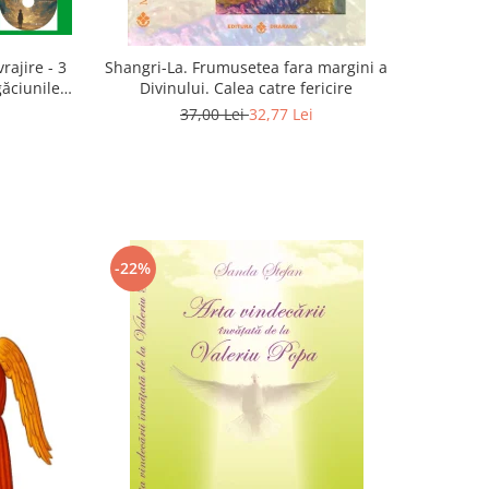
rajire - 3
Shangri-La. Frumusetea fara margini a
găciunile
Divinului. Calea catre fericire
 Marius
37,00 Lei
32,77 Lei
-22%