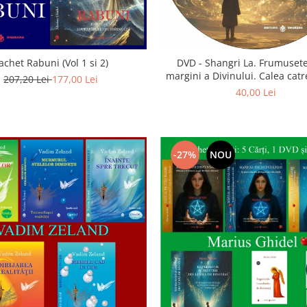
achet Rabuni (Vol 1 si 2)
DVD - Shangri La. Frumusete
margini a Divinului. Calea catre
207,20 Lei
177,00 Lei
40,00 Lei
-27%
NOU