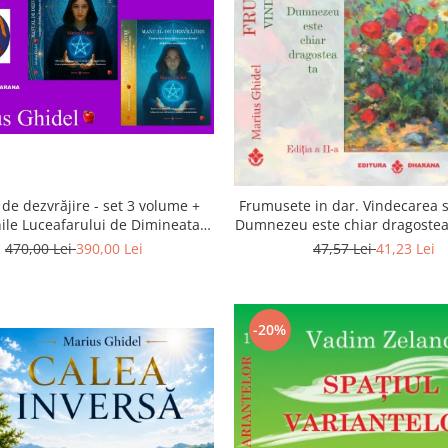
de dezvrăjire - set 3 volume +
Frumusete in dar. Vindecarea s
ile Luceafarului de Dimineata -
Dumnezeu este chiar dragostea 
Gratuit)
a 2-a
470,00 Lei
390,00 Lei
47,57 Lei
41,23 Lei
-20%