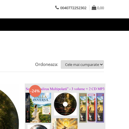
0040772252302
0,00
Ordoneaza:
-24%