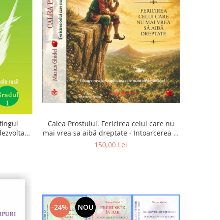
Calea Prostului. Fericirea celui care nu
fingul
mai vrea sa aibă dreptate - Intoarcerea la
 dezvoltam
Simplitatea care mantuieste sufletul
oarta
150,00 Lei
-24%
NOU