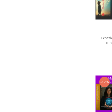
Experi
din
ext
-17%