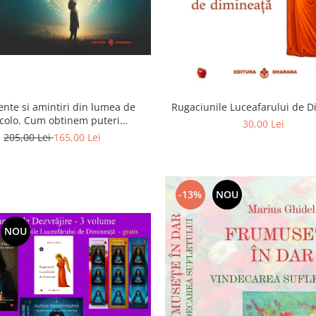
ente si amintiri din lumea de
Rugaciunile Luceafarului de 
colo. Cum obtinem puteri
30,00 Lei
rasenzoriale - cu exercitii
205,00 Lei
165,00 Lei
-13%
NOU
NOU