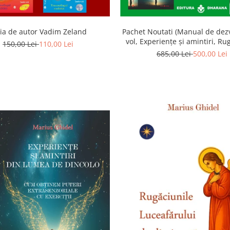
ia de autor Vadim Zeland
Pachet Noutati (Manual de dezv
vol, Experiențe și amintiri, Ru
150,00 Lei
110,00 Lei
Luceafarului de dimineata) -
685,00 Lei
500,00 Lei
Ghidel