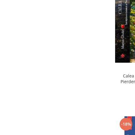
Calea 
Pierder
Pierdere
-18%