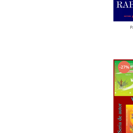
P
-27%