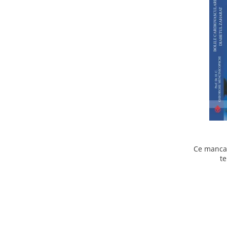
Ce mancam
te
cardiov