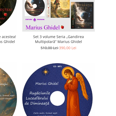
 acestea!
Set 3 volume Seria „Gandirea
us Ghidel
Multipolară” Marius Ghidel
510,00 Lei
390,00 Lei