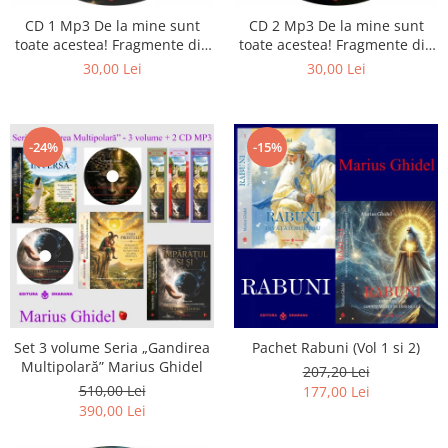
Istorie
CD 1 Mp3 De la mine sunt
CD 2 Mp3 De la mine sunt
Literatura
toate acestea! Fragmente din
toate acestea! Fragmente din
Psihologie
cărțile lui Marius Ghidel
cărțile lui Marius Ghidel
30,00 Lei
30,00 Lei
Sanatate
Sociologie
Stiinta
-24%
-15%
Set 3 volume Seria „Gandirea
Pachet Rabuni (Vol 1 si 2)
Multipolară” Marius Ghidel
207,20 Lei
510,00 Lei
177,00 Lei
390,00 Lei