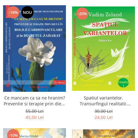
Dumnezeu
-18%
NOU
-20%
Spatiul variantelor.
Ce mancam ca sa ne hranim?
Transurfingul realitatii.
Preventie si terapie prin dieta
Gradul 1. Cum sa ne
in bolile cardiovasculare si in
30,00 Lei
55,00 Lei
dezvoltam intuitia si sa ne
diabetul zaharat
24,00 Lei
45,00 Lei
alegem soarta
-10%