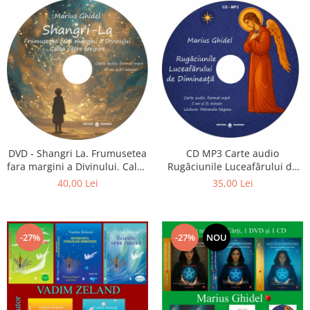
CD MP3 Carte audio
DVD - Shangri La. Frumusetea
Rugăciunile Luceafărului de
fara margini a Divinului. Calea
dimineață
catre fericire
35,00 Lei
40,00 Lei
-27%
-27%
NOU