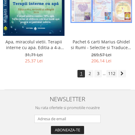
Apa, miracolul vietii. Terapii
Pachet 6 carti Marius Ghidel
interne cu apa. Editia a 4-a,
si Rumi - Selectie si Traducere
revizuita si adaugita.
de Marius Ghidel
31,71 Lei
269,57 Lei
25,37 Lei
206,14 Lei
1
2
3
112
...
NEWSLETTER
Nu rata ofertele si promotiile noastre