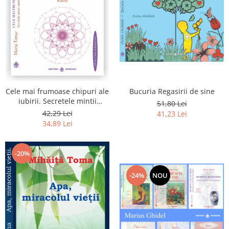
Bucuria Regasirii de sine
Cele mai frumoase chipuri ale
iubirii. Secretele mintii
51,80 Lei
omenesti in opera marelui
42,29 Lei
41,23 Lei
initiat, Rumi
34,89 Lei
-20%
-24%
NOU