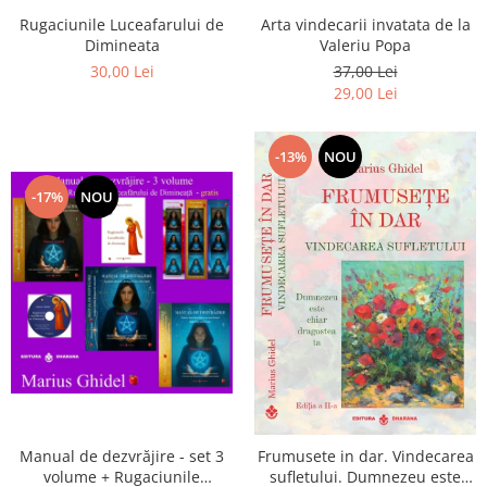
Arta vindecarii invatata de la
Rugaciunile Luceafarului de
Valeriu Popa
Dimineata
37,00 Lei
30,00 Lei
29,00 Lei
-13%
NOU
-17%
NOU
Manual de dezvrăjire - set 3
Frumusete in dar. Vindecarea
volume + Rugaciunile
sufletului. Dumnezeu este