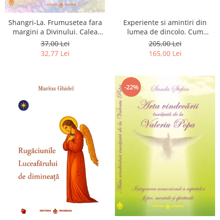
Shangri-La. Frumusetea fara
Experiente si amintiri din
margini a Divinului. Calea
lumea de dincolo. Cum
catre fericire
obtinem puteri
37,00 Lei
205,00 Lei
extrasenzoriale - cu exercitii
32,77 Lei
165,00 Lei
-22%