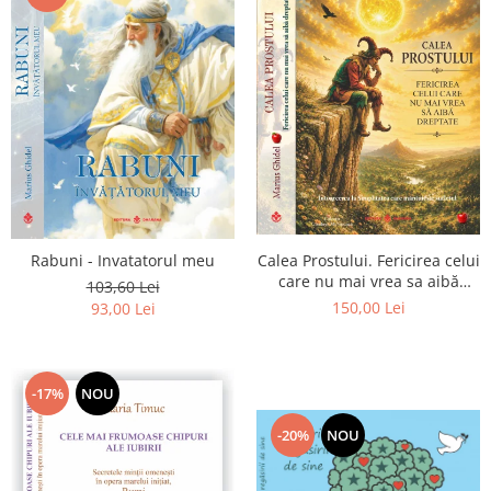
Calea Prostului. Fericirea celui
Rabuni - Invatatorul meu
care nu mai vrea sa aibă
103,60 Lei
dreptate - Intoarcerea la
150,00 Lei
93,00 Lei
Simplitatea care mantuieste
sufletul
-17%
NOU
-20%
NOU