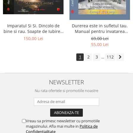
Imparatul Si Si. Dincolo de
Durerea este in sufletul tau.
bine si rau. Soapte de Iubire -
Manual pentru invatarea
Invatatura tainica a Soarelui
limbajului stresurilor Seria
150,00 Lei
69,00 Lei
de Iubire
Invata sa te Ierti Luule Viilma
55,00 Lei
1
2
3
112
...
NEWSLETTER
Nu rata ofertele si promotiile noastre
Vreau sa primesc newsletter cu promotiile
magazinului. Afla mai multe in
Politica de
Confidentialitate