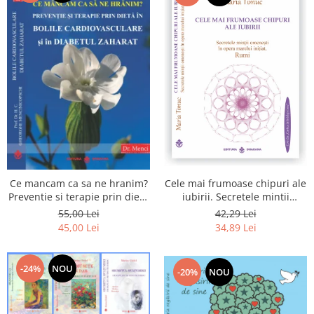
Cele mai frumoase chipuri ale
Ce mancam ca sa ne hranim?
iubirii. Secretele mintii
Preventie si terapie prin dieta
omenesti in opera marelui
in bolile cardiovasculare si in
42,29 Lei
55,00 Lei
initiat, Rumi
diabetul zaharat
34,89 Lei
45,00 Lei
-24%
NOU
-20%
NOU