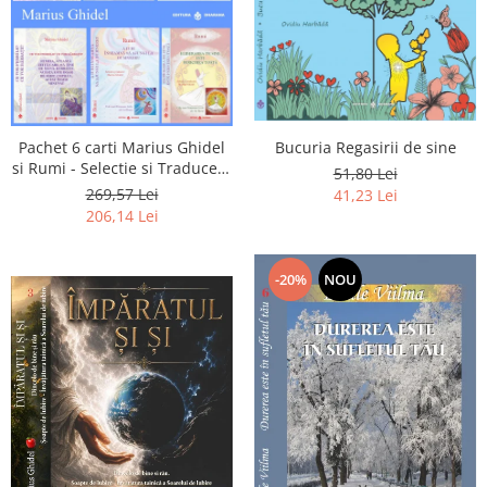
Pachet 6 carti Marius Ghidel
Bucuria Regasirii de sine
si Rumi - Selectie si Traducere
51,80 Lei
de Marius Ghidel
269,57 Lei
41,23 Lei
206,14 Lei
-20%
NOU