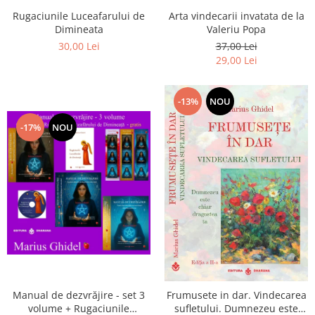
Arta vindecarii invatata de la
Rugaciunile Luceafarului de
Valeriu Popa
Dimineata
37,00 Lei
30,00 Lei
29,00 Lei
-13%
NOU
-17%
NOU
Manual de dezvrăjire - set 3
Frumusete in dar. Vindecarea
volume + Rugaciunile
sufletului. Dumnezeu este