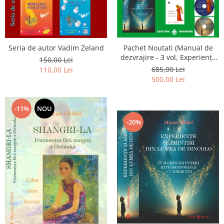
Seria de autor Vadim Zeland
Pachet Noutati (Manual de
dezvrajire - 3 vol, Experiențe
150,00 Lei
și amintiri, Rugăciunile
685,00 Lei
110,00 Lei
Luceafarului de dimineata) -
500,00 Lei
Marius Ghidel
-11%
NOU
-20%