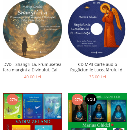
CD MP3 Carte audio
DVD - Shangri La. Frumusetea
Rugăciunile Luceafărului de
fara margini a Divinului. Calea
dimineață
catre fericire
35,00 Lei
40,00 Lei
-27%
-27%
NOU