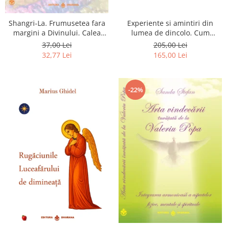
Shangri-La. Frumusetea fara
Experiente si amintiri din
margini a Divinului. Calea
lumea de dincolo. Cum
catre fericire
obtinem puteri
37,00 Lei
205,00 Lei
extrasenzoriale - cu exercitii
32,77 Lei
165,00 Lei
-22%