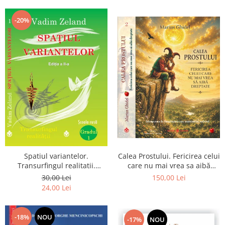
Dumnezeu
-20%
Spatiul variantelor.
Calea Prostului. Fericirea celui
Transurfingul realitatii.
care nu mai vrea sa aibă
Gradul 1. Cum sa ne
dreptate - Intoarcerea la
30,00 Lei
150,00 Lei
dezvoltam intuitia si sa ne
Simplitatea care mantuieste
24,00 Lei
alegem soarta
sufletul
-18%
NOU
-17%
NOU