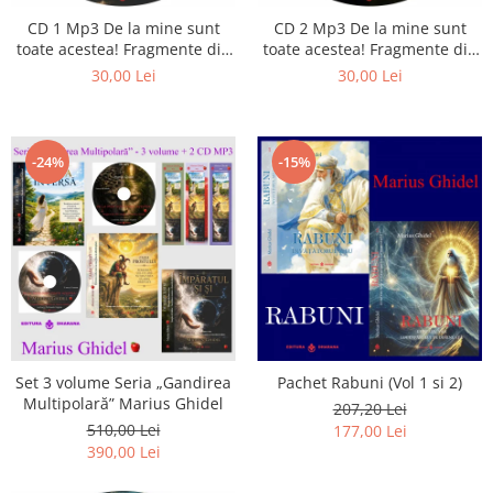
Istorie
CD 1 Mp3 De la mine sunt
CD 2 Mp3 De la mine sunt
Literatura
toate acestea! Fragmente din
toate acestea! Fragmente din
Psihologie
cărțile lui Marius Ghidel
cărțile lui Marius Ghidel
30,00 Lei
30,00 Lei
Sanatate
Sociologie
Stiinta
-24%
-15%
Set 3 volume Seria „Gandirea
Pachet Rabuni (Vol 1 si 2)
Multipolară” Marius Ghidel
207,20 Lei
510,00 Lei
177,00 Lei
390,00 Lei