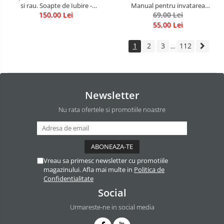
si rau. Soapte de Iubire -
Manual pentru invatarea
Invatatura tainica a Soarelui de
150,00 Lei
limbajului stresurilor Seria
69,00 Lei
Iubire
Invata sa te Ierti Luule Viilma
55,00 Lei
1
2
3
112
...
Newsletter
Nu rata ofertele si promotiile noastre
Vreau sa primesc newsletter cu promotiile
magazinului. Afla mai multe in
Politica de
Confidentialitate
Social
Urmareste-ne in social media