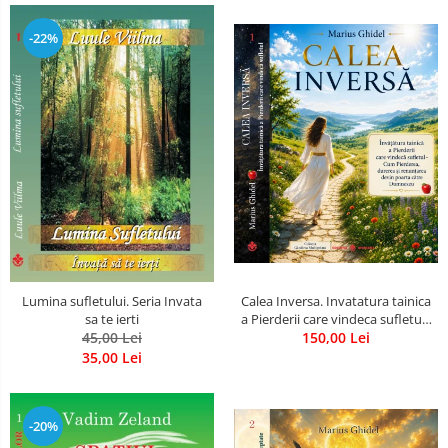
-22%
Calea Inversa. Invatatura tainica
Lumina sufletului. Seria Invata
a Pierderii care vindeca sufletul -
sa te ierti
Cum Pierderea, durerea si
150,00 Lei
45,00 Lei
renuntarea devin poarta catre
35,00 Lei
Dumnezeu
-20%