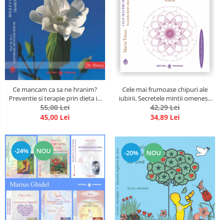
Cele mai frumoase chipuri ale
Ce mancam ca sa ne hranim?
iubirii. Secretele mintii omenesti
Preventie si terapie prin dieta in
in opera marelui initiat, Rumi
42,29 Lei
bolile cardiovasculare si in
55,00 Lei
diabetul zaharat
34,89 Lei
45,00 Lei
-24%
NOU
-20%
NOU