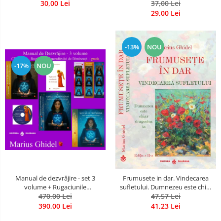
30,00 Lei
37,00 Lei
29,00 Lei
-13%
NOU
-17%
NOU
Manual de dezvrăjire - set 3
Frumusete in dar. Vindecarea
volume + Rugaciunile
sufletului. Dumnezeu este chiar
Luceafarului de Dimineata -
470,00 Lei
dragostea ta. Editia a 2-a
47,57 Lei
Gratuit)
390,00 Lei
41,23 Lei