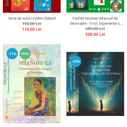
Seria de autor Vadim Zeland
Pachet Noutati (Manual de
150,00 Lei
dezvrajire - 3 vol, Experiențe și
amintiri, Rugăciunile
685,00 Lei
110,00 Lei
Luceafarului de dimineata) -
500,00 Lei
Marius Ghidel
-11%
NOU
-20%