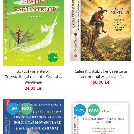
Spatiul variantelor.
Calea Prostului. Fericirea celui
Transurfingul realitatii. Gradul 1.
care nu mai vrea sa aibă
Cum sa ne dezvoltam intuitia si
30,00 Lei
dreptate - Intoarcerea la
150,00 Lei
sa ne alegem soarta
Simplitatea care mantuieste
24,00 Lei
sufletul
-18%
NOU
-17%
NOU