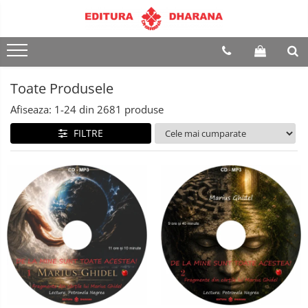
Terapii
Dietoterapie
Toate Produsele
Afiseaza:
1-
24
din
2681
produse
FILTRE