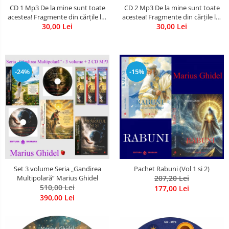
CD 1 Mp3 De la mine sunt toate
CD 2 Mp3 De la mine sunt toate
acestea! Fragmente din cărțile lui
acestea! Fragmente din cărțile lui
Marius Ghidel
30,00 Lei
Marius Ghidel
30,00 Lei
-24%
-15%
Set 3 volume Seria „Gandirea
Pachet Rabuni (Vol 1 si 2)
Multipolară” Marius Ghidel
207,20 Lei
510,00 Lei
177,00 Lei
390,00 Lei