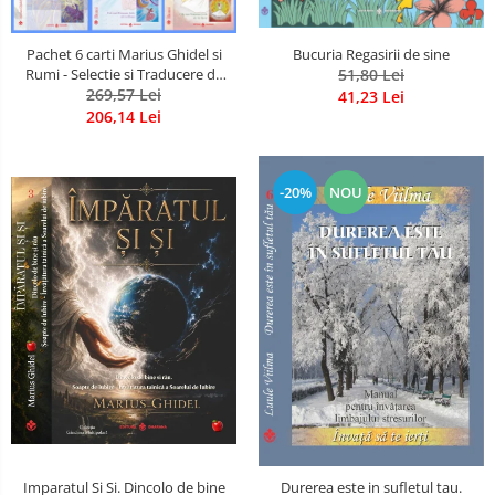
Pachet 6 carti Marius Ghidel si
Bucuria Regasirii de sine
Rumi - Selectie si Traducere de
51,80 Lei
Marius Ghidel
269,57 Lei
41,23 Lei
206,14 Lei
-20%
NOU
Imparatul Si Si. Dincolo de bine
Durerea este in sufletul tau.