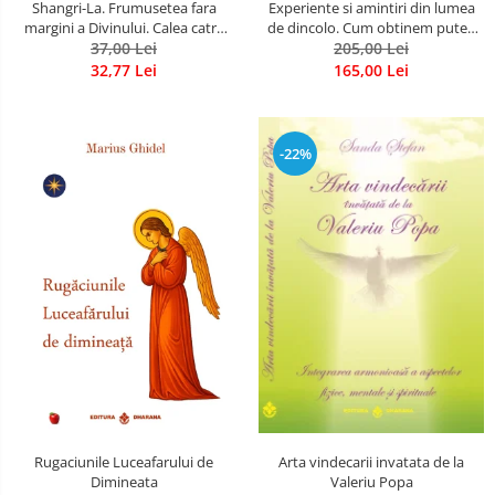
Shangri-La. Frumusetea fara
Experiente si amintiri din lumea
margini a Divinului. Calea catre
de dincolo. Cum obtinem puteri
37,00 Lei
fericire
extrasenzoriale - cu exercitii
205,00 Lei
32,77 Lei
165,00 Lei
-22%
Rugaciunile Luceafarului de
Arta vindecarii invatata de la
Dimineata
Valeriu Popa