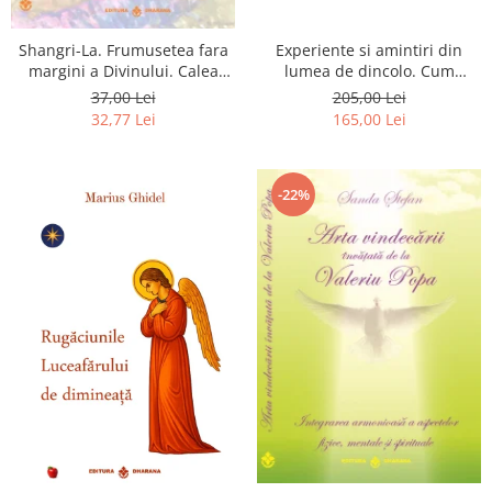
Shangri-La. Frumusetea fara
Experiente si amintiri din
margini a Divinului. Calea
lumea de dincolo. Cum
catre fericire
obtinem puteri
37,00 Lei
205,00 Lei
extrasenzoriale - cu exercitii
32,77 Lei
165,00 Lei
-22%