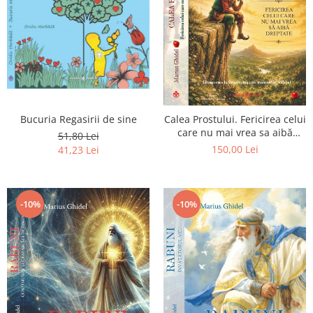
Bucuria Regasirii de sine
Calea Prostului. Fericirea celui
care nu mai vrea sa aibă
51,80 Lei
dreptate - Intoarcerea la
150,00 Lei
41,23 Lei
Simplitatea care mantuieste
sufletul
-10%
-10%