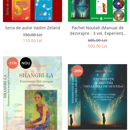
Seria de autor Vadim Zeland
Pachet Noutati (Manual de
dezvrajire - 3 vol, Experiențe
150,00 Lei
și amintiri, Rugăciunile
685,00 Lei
110,00 Lei
Luceafarului de dimineata) -
500,00 Lei
Marius Ghidel
-11%
NOU
-20%