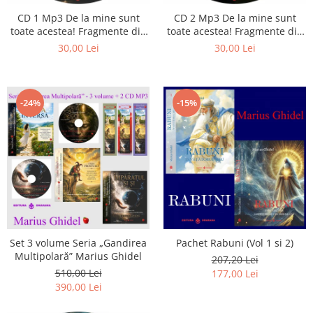
CD 1 Mp3 De la mine sunt
CD 2 Mp3 De la mine sunt
toate acestea! Fragmente din
toate acestea! Fragmente din
cărțile lui Marius Ghidel
cărțile lui Marius Ghidel
30,00 Lei
30,00 Lei
-24%
-15%
Set 3 volume Seria „Gandirea
Pachet Rabuni (Vol 1 si 2)
Multipolară” Marius Ghidel
207,20 Lei
510,00 Lei
177,00 Lei
390,00 Lei