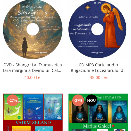
CD MP3 Carte audio
DVD - Shangri La. Frumusetea
Rugăciunile Luceafărului de
fara margini a Divinului. Calea
dimineață
catre fericire
35,00 Lei
40,00 Lei
-27%
-27%
NOU