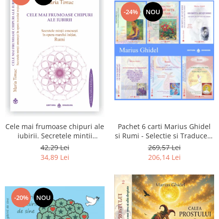
-24%
NOU
Pachet 6 carti Marius Ghidel
Cele mai frumoase chipuri ale
si Rumi - Selectie si Traducere
iubirii. Secretele mintii
de Marius Ghidel
omenesti in opera marelui
269,57 Lei
42,29 Lei
initiat, Rumi
206,14 Lei
34,89 Lei
-20%
NOU