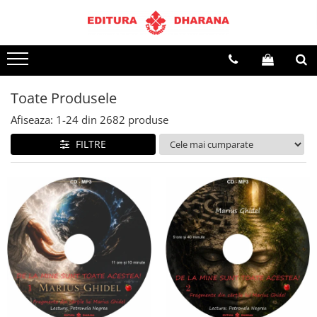
Terapii
Dietoterapie
Toate Produsele
Afiseaza:
1-
24
din
2682
produse
FILTRE