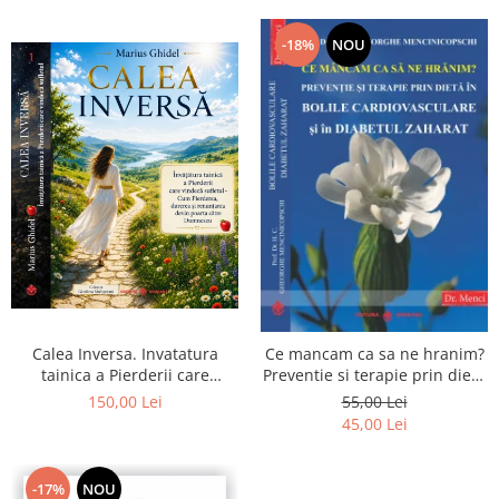
-18%
NOU
Calea Inversa. Invatatura
Ce mancam ca sa ne hranim?
tainica a Pierderii care
Preventie si terapie prin dieta
vindeca sufletul - Cum
in bolile cardiovasculare si in
150,00 Lei
55,00 Lei
Pierderea, durerea si
diabetul zaharat
45,00 Lei
renuntarea devin poarta catre
Dumnezeu
-17%
NOU