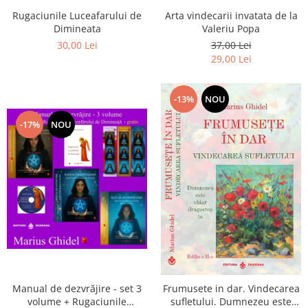
Arta vindecarii invatata de la
Rugaciunile Luceafarului de
Valeriu Popa
Dimineata
37,00 Lei
30,00 Lei
29,00 Lei
-13%
NOU
-17%
NOU
Manual de dezvrăjire - set 3
Frumusete in dar. Vindecarea
volume + Rugaciunile
sufletului. Dumnezeu este