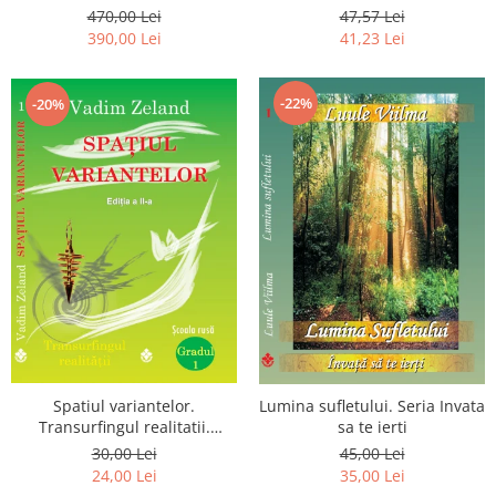
Luceafarului de Dimineata -
chiar dragostea ta. Editia a 2-
470,00 Lei
47,57 Lei
Gratuit)
a
390,00 Lei
41,23 Lei
-22%
-20%
Spatiul variantelor.
Lumina sufletului. Seria Invata
Transurfingul realitatii.
sa te ierti
Gradul 1. Cum sa ne
30,00 Lei
45,00 Lei
dezvoltam intuitia si sa ne
24,00 Lei
35,00 Lei
alegem soarta