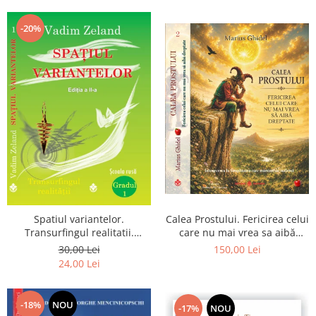
Dumnezeu
-20%
Spatiul variantelor.
Calea Prostului. Fericirea celui
Transurfingul realitatii.
care nu mai vrea sa aibă
Gradul 1. Cum sa ne
dreptate - Intoarcerea la
30,00 Lei
150,00 Lei
dezvoltam intuitia si sa ne
Simplitatea care mantuieste
24,00 Lei
alegem soarta
sufletul
-18%
NOU
-17%
NOU