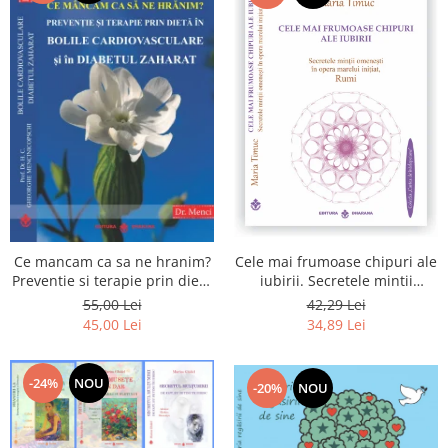
Cele mai frumoase chipuri ale
Ce mancam ca sa ne hranim?
iubirii. Secretele mintii
Preventie si terapie prin dieta
omenesti in opera marelui
in bolile cardiovasculare si in
42,29 Lei
55,00 Lei
initiat, Rumi
diabetul zaharat
34,89 Lei
45,00 Lei
-24%
NOU
-20%
NOU