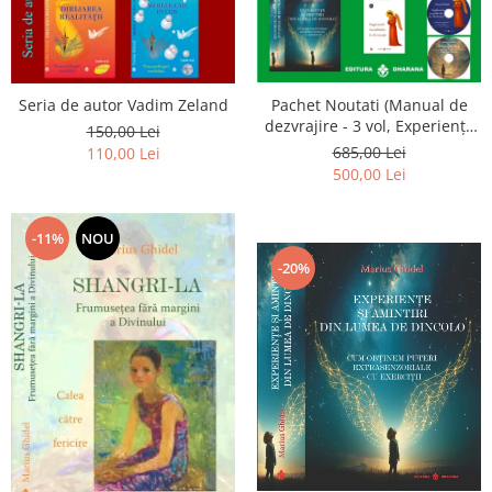
Seria de autor Vadim Zeland
Pachet Noutati (Manual de
dezvrajire - 3 vol, Experiențe
150,00 Lei
și amintiri, Rugăciunile
685,00 Lei
110,00 Lei
Luceafarului de dimineata) -
500,00 Lei
Marius Ghidel
-11%
NOU
-20%