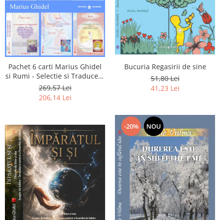
Pachet 6 carti Marius Ghidel
Bucuria Regasirii de sine
si Rumi - Selectie si Traducere
51,80 Lei
de Marius Ghidel
269,57 Lei
41,23 Lei
206,14 Lei
-20%
NOU