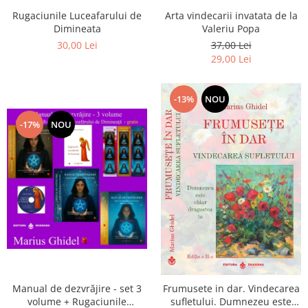
Arta vindecarii invatata de la
Rugaciunile Luceafarului de
Valeriu Popa
Dimineata
37,00 Lei
30,00 Lei
29,00 Lei
-13%
NOU
-17%
NOU
Manual de dezvrăjire - set 3
Frumusete in dar. Vindecarea
volume + Rugaciunile
sufletului. Dumnezeu este