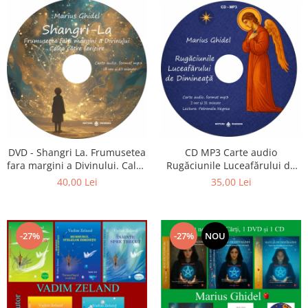
CD MP3 Carte audio
DVD - Shangri La. Frumusetea
Rugăciunile Luceafărului de
fara margini a Divinului. Calea
dimineață
catre fericire
35,00 Lei
40,00 Lei
-27%
-27%
NOU