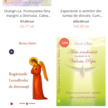
Shangri-La. Frumusetea fara
Experiente si amintiri din
margini a Divinului. Calea
lumea de dincolo. Cum
catre fericire
obtinem puteri
37,00 Lei
205,00 Lei
extrasenzoriale - cu exercitii
32,77 Lei
165,00 Lei
-22%