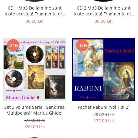
Istorie
CD 1 Mp3 De la mine sunt
CD 2 Mp3 De la mine sunt
Literatura
toate acestea! Fragmente din
toate acestea! Fragmente din
Psihologie
cărțile lui Marius Ghidel
cărțile lui Marius Ghidel
30,00 Lei
30,00 Lei
Sanatate
Sociologie
Stiinta
-24%
-15%
Set 3 volume Seria „Gandirea
Pachet Rabuni (Vol 1 si 2)
Multipolară” Marius Ghidel
207,20 Lei
510,00 Lei
177,00 Lei
390,00 Lei