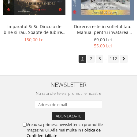
Imparatul Si Si. Dincolo de
Durerea este in sufletul tau.
bine si rau. Soapte de Iubire -
Manual pentru invatarea
Invatatura tainica a Soarelui
limbajului stresurilor Seria
150,00 Lei
69,00 Lei
de Iubire
Invata sa te Ierti Luule Viilma
55,00 Lei
1
2
3
112
...
NEWSLETTER
Nu rata ofertele si promotiile noastre
Vreau sa primesc newsletter cu promotiile
magazinului. Afla mai multe in
Politica de
Confidentialitate