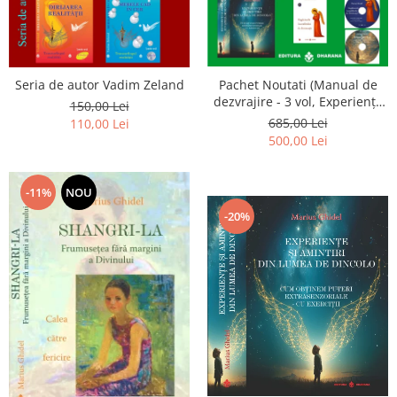
Seria de autor Vadim Zeland
Pachet Noutati (Manual de
dezvrajire - 3 vol, Experiențe
150,00 Lei
și amintiri, Rugăciunile
685,00 Lei
110,00 Lei
Luceafarului de dimineata) -
500,00 Lei
Marius Ghidel
-11%
NOU
-20%