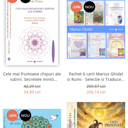
-24%
NOU
Pachet 6 carti Marius Ghidel
Cele mai frumoase chipuri ale
si Rumi - Selectie si Traducere
iubirii. Secretele mintii
de Marius Ghidel
omenesti in opera marelui
269,57 Lei
42,29 Lei
initiat, Rumi
206,14 Lei
34,89 Lei
-20%
NOU