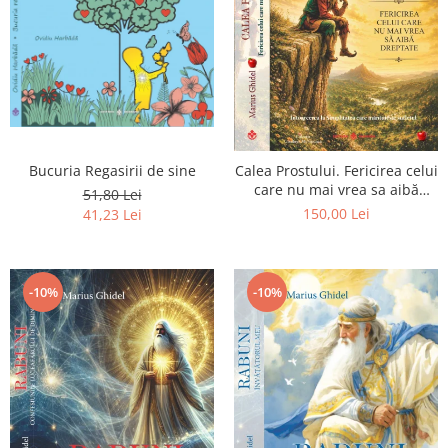
Bucuria Regasirii de sine
Calea Prostului. Fericirea celui
care nu mai vrea sa aibă
51,80 Lei
dreptate - Intoarcerea la
150,00 Lei
41,23 Lei
Simplitatea care mantuieste
sufletul
-10%
-10%