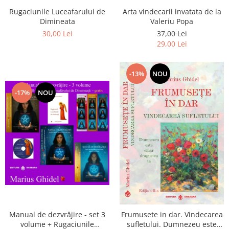
Arta vindecarii invatata de la
Rugaciunile Luceafarului de
Valeriu Popa
Dimineata
37,00 Lei
30,00 Lei
29,00 Lei
-13%
NOU
-17%
NOU
Manual de dezvrăjire - set 3
Frumusete in dar. Vindecarea
volume + Rugaciunile
sufletului. Dumnezeu este