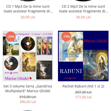
Istorie
CD 1 Mp3 De la mine sunt
CD 2 Mp3 De la mine sunt
Literatura
toate acestea! Fragmente din
toate acestea! Fragmente din
Psihologie
cărțile lui Marius Ghidel
cărțile lui Marius Ghidel
30,00 Lei
30,00 Lei
Sanatate
Sociologie
Stiinta
-24%
-15%
Set 3 volume Seria „Gandirea
Pachet Rabuni (Vol 1 si 2)
Multipolară” Marius Ghidel
207,20 Lei
510,00 Lei
177,00 Lei
390,00 Lei