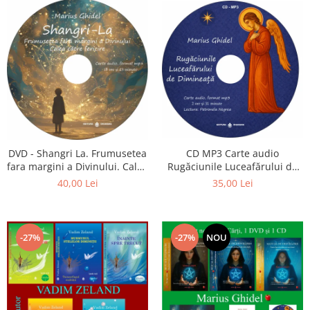
CD MP3 Carte audio
DVD - Shangri La. Frumusetea
Rugăciunile Luceafărului de
fara margini a Divinului. Calea
dimineață
catre fericire
35,00 Lei
40,00 Lei
-27%
-27%
NOU