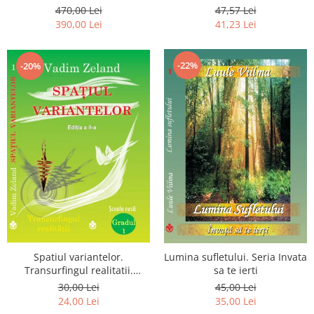
Luceafarului de Dimineata -
chiar dragostea ta. Editia a 2-
470,00 Lei
47,57 Lei
Gratuit)
a
390,00 Lei
41,23 Lei
-22%
-20%
Spatiul variantelor.
Lumina sufletului. Seria Invata
Transurfingul realitatii.
sa te ierti
Gradul 1. Cum sa ne
30,00 Lei
45,00 Lei
dezvoltam intuitia si sa ne
24,00 Lei
35,00 Lei
alegem soarta