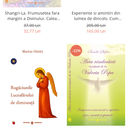
Shangri-La. Frumusetea fara
Experiente si amintiri din
margini a Divinului. Calea
lumea de dincolo. Cum
catre fericire
obtinem puteri
37,00 Lei
205,00 Lei
extrasenzoriale - cu exercitii
32,77 Lei
165,00 Lei
-22%