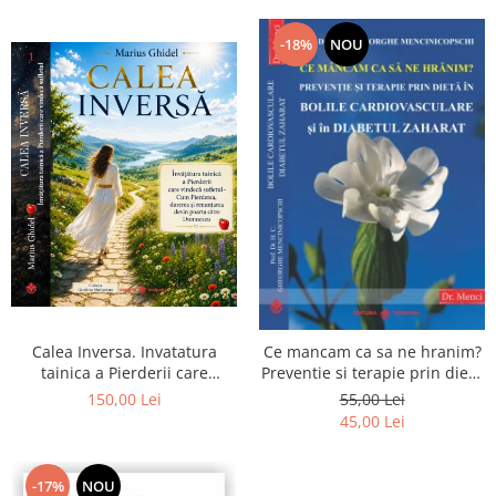
-18%
NOU
Calea Inversa. Invatatura
Ce mancam ca sa ne hranim?
tainica a Pierderii care
Preventie si terapie prin dieta
vindeca sufletul - Cum
in bolile cardiovasculare si in
150,00 Lei
55,00 Lei
Pierderea, durerea si
diabetul zaharat
45,00 Lei
renuntarea devin poarta catre
Dumnezeu
-17%
NOU