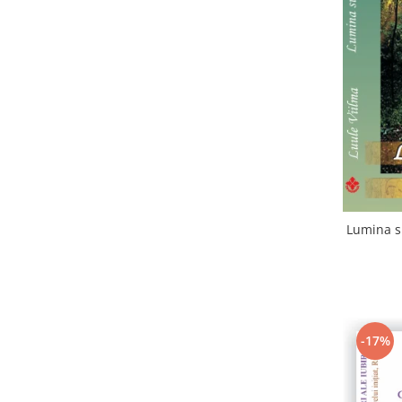
Lumina su
-17%