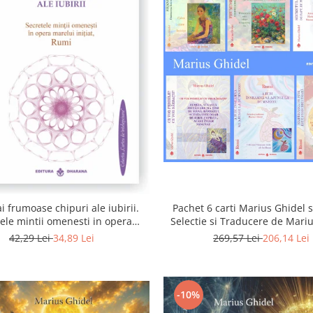
i frumoase chipuri ale iubirii.
Pachet 6 carti Marius Ghidel s
ele mintii omenesti in opera
Selectie si Traducere de Mari
marelui initiat, Rumi
42,29 Lei
34,89 Lei
269,57 Lei
206,14 Lei
-10%