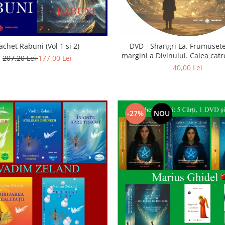
achet Rabuni (Vol 1 si 2)
DVD - Shangri La. Frumusete
margini a Divinului. Calea catre
207,20 Lei
177,00 Lei
40,00 Lei
-27%
NOU