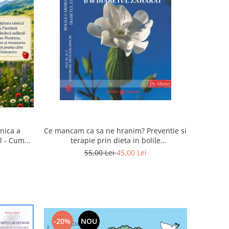
inica a
Ce mancam ca sa ne hranim? Preventie si
ul - Cum
terapie prin dieta in bolile
rea devin
cardiovasculare si in diabetul zaharat
55,00 Lei
45,00 Lei
u
-20%
NOU