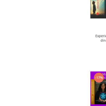
Experi
din
ext
-17%