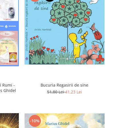
Bucuria Regasirii de sine
i Rumi -
us Ghidel
51,80 Lei
41,23 Lei
-10%