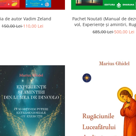
ia de autor Vadim Zeland
Pachet Noutati (Manual de dezv
vol, Experiențe și amintiri, Ru
150,00 Lei
110,00 Lei
Luceafarului de dimineata) -
685,00 Lei
500,00 Lei
Ghidel