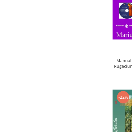
Manual 
Rugaciun
-22%