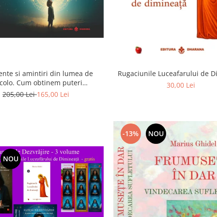
ente si amintiri din lumea de
Rugaciunile Luceafarului de 
colo. Cum obtinem puteri
30,00 Lei
rasenzoriale - cu exercitii
205,00 Lei
165,00 Lei
-13%
NOU
NOU