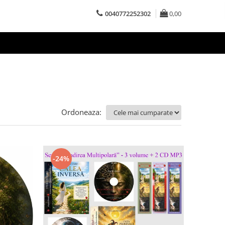
0040772252302
0,00
Ordoneaza:
-24%