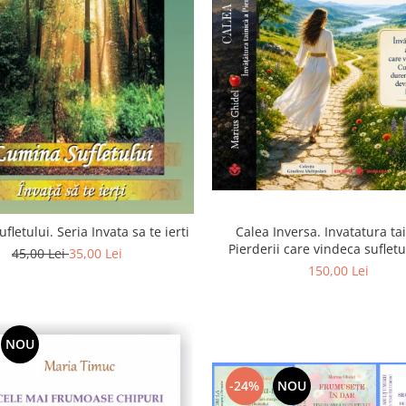
Calea Inversa. Invatatura ta
fletului. Seria Invata sa te ierti
Pierderii care vindeca suflet
45,00 Lei
35,00 Lei
Pierderea, durerea si renunta
150,00 Lei
poarta catre Dumneze
NOU
-24%
NOU