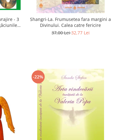
rajire - 3
Shangri-La. Frumusetea fara margini a
găciunile
Divinului. Calea catre fericire
 Marius
37,00 Lei
32,77 Lei
-22%