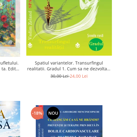
Spatiul variantelor. Transurfingul
ufletului.
realitatii. Gradul 1. Cum sa ne dezvoltam
ta. Editia
intuitia si sa ne alegem soarta
30,00 Lei
24,00 Lei
-18%
NOU