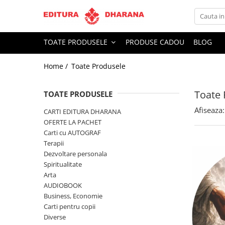
Toate Produsele
TOATE PRODUSELE
PRODUSE CADOU
BLOG
CARTI EDITURA DHARANA
Home /
Toate Produsele
OFERTE LA PACHET
Carti cu AUTOGRAF
Toate 
Terapii
TOATE PRODUSELE
Dietoterapie
Afiseaza:
CARTI EDITURA DHARANA
Dezvoltare personala
OFERTE LA PACHET
Carti cu AUTOGRAF
Spiritualitate
Terapii
Arta
Dezvoltare personala
AUDIOBOOK
Spiritualitate
Business, Economie
Arta
AUDIOBOOK
Carti pentru copii
Business, Economie
Diverse
Carti pentru copii
Filosofie
Diverse