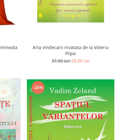
Dimineata
Arta vindecarii invatata de la Valeriu
Popa
37,00 Lei
29,00 Lei
-20%