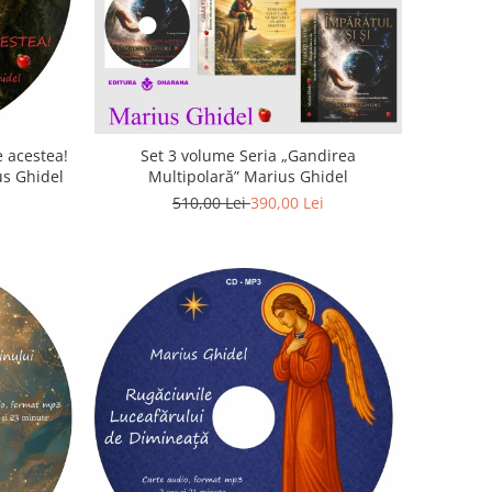
 acestea!
Set 3 volume Seria „Gandirea
us Ghidel
Multipolară” Marius Ghidel
510,00 Lei
390,00 Lei