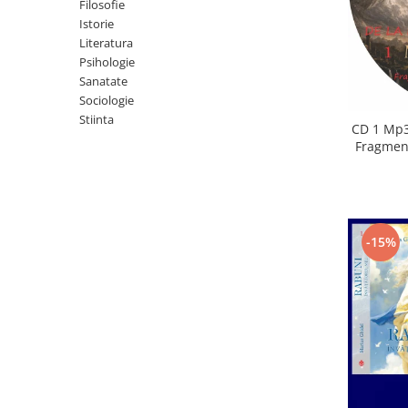
Istorie
Filosofie
Istorie
Literatura
Literatura
Psihologie
Psihologie
Sanatate
Sanatate
Sociologie
Sociologie
Stiinta
Stiinta
CD 1 Mp3
Fragment
-15%