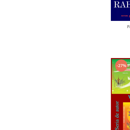
P
-27%