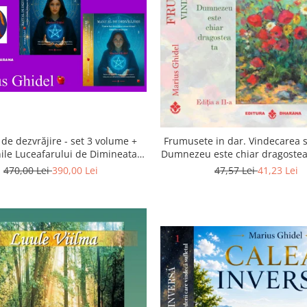
de dezvrăjire - set 3 volume +
Frumusete in dar. Vindecarea s
ile Luceafarului de Dimineata -
Dumnezeu este chiar dragostea 
Gratuit)
a 2-a
470,00 Lei
390,00 Lei
47,57 Lei
41,23 Lei