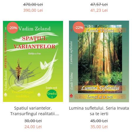
Luceafarului de Dimineata -
chiar dragostea ta. Editia a 2-
470,00 Lei
47,57 Lei
Gratuit)
a
390,00 Lei
41,23 Lei
-22%
-20%
Spatiul variantelor.
Lumina sufletului. Seria Invata
Transurfingul realitatii.
sa te ierti
Gradul 1. Cum sa ne
30,00 Lei
45,00 Lei
dezvoltam intuitia si sa ne
24,00 Lei
35,00 Lei
alegem soarta