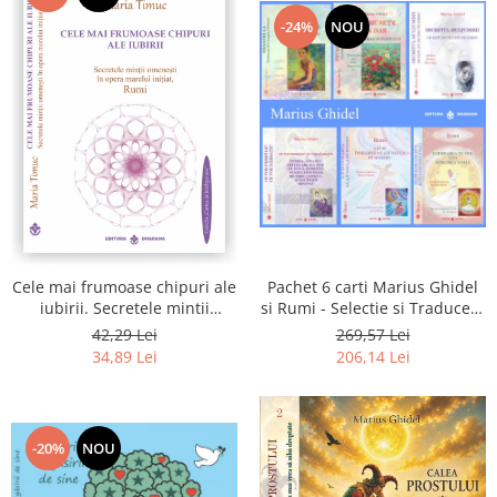
-24%
NOU
Pachet 6 carti Marius Ghidel
Cele mai frumoase chipuri ale
si Rumi - Selectie si Traducere
iubirii. Secretele mintii
de Marius Ghidel
omenesti in opera marelui
269,57 Lei
42,29 Lei
initiat, Rumi
206,14 Lei
34,89 Lei
-20%
NOU