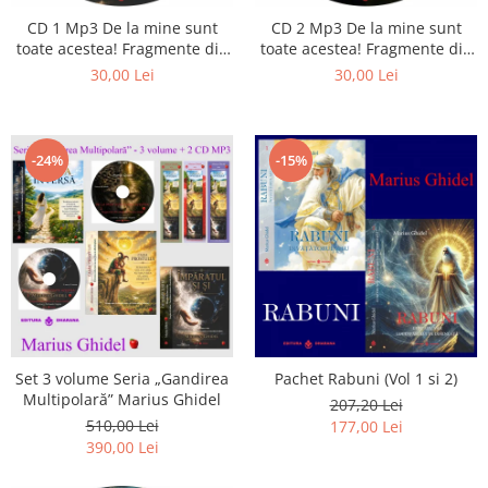
Istorie
CD 1 Mp3 De la mine sunt
CD 2 Mp3 De la mine sunt
Literatura
toate acestea! Fragmente din
toate acestea! Fragmente din
Psihologie
cărțile lui Marius Ghidel
cărțile lui Marius Ghidel
30,00 Lei
30,00 Lei
Sanatate
Sociologie
Stiinta
-24%
-15%
Set 3 volume Seria „Gandirea
Pachet Rabuni (Vol 1 si 2)
Multipolară” Marius Ghidel
207,20 Lei
510,00 Lei
177,00 Lei
390,00 Lei