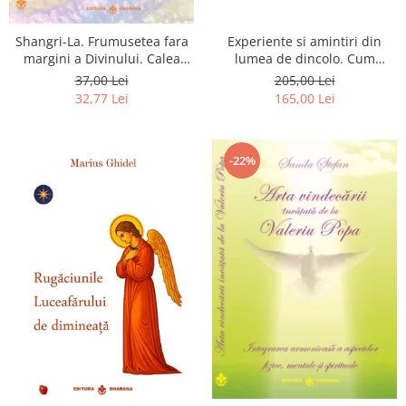
Shangri-La. Frumusetea fara
Experiente si amintiri din
margini a Divinului. Calea
lumea de dincolo. Cum
catre fericire
obtinem puteri
37,00 Lei
205,00 Lei
extrasenzoriale - cu exercitii
32,77 Lei
165,00 Lei
-22%