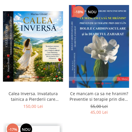
-18%
NOU
Calea Inversa. Invatatura
Ce mancam ca sa ne hranim?
tainica a Pierderii care
Preventie si terapie prin dieta
vindeca sufletul - Cum
in bolile cardiovasculare si in
150,00 Lei
55,00 Lei
Pierderea, durerea si
diabetul zaharat
45,00 Lei
renuntarea devin poarta catre
Dumnezeu
-17%
NOU