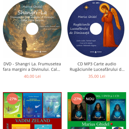
CD MP3 Carte audio
DVD - Shangri La. Frumusetea
Rugăciunile Luceafărului de
fara margini a Divinului. Calea
dimineață
catre fericire
35,00 Lei
40,00 Lei
-27%
-27%
NOU