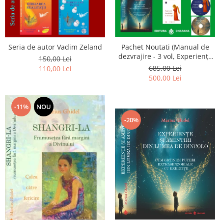
Seria de autor Vadim Zeland
Pachet Noutati (Manual de
dezvrajire - 3 vol, Experiențe
150,00 Lei
și amintiri, Rugăciunile
685,00 Lei
110,00 Lei
Luceafarului de dimineata) -
500,00 Lei
Marius Ghidel
-11%
NOU
-20%