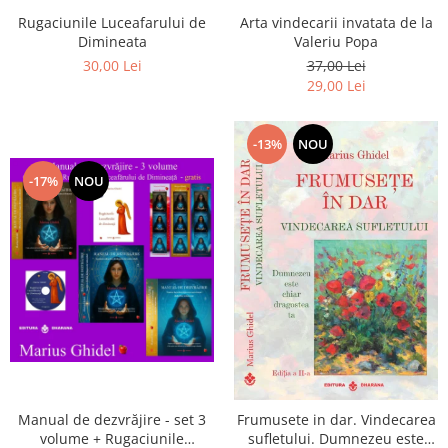
Arta vindecarii invatata de la
Rugaciunile Luceafarului de
Valeriu Popa
Dimineata
37,00 Lei
30,00 Lei
29,00 Lei
-13%
NOU
-17%
NOU
Manual de dezvrăjire - set 3
Frumusete in dar. Vindecarea
volume + Rugaciunile
sufletului. Dumnezeu este