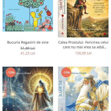
Bucuria Regasirii de sine
Calea Prostului. Fericirea celui
care nu mai vrea sa aibă
51,80 Lei
dreptate - Intoarcerea la
150,00 Lei
41,23 Lei
Simplitatea care mantuieste
sufletul
-10%
-10%