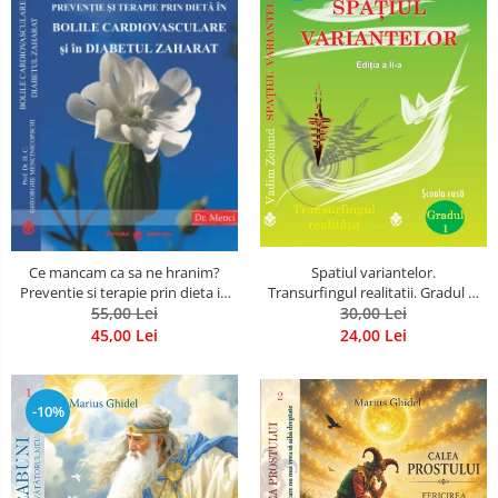
Spatiul variantelor.
Ce mancam ca sa ne hranim?
Transurfingul realitatii. Gradul 1.
Preventie si terapie prin dieta in
Cum sa ne dezvoltam intuitia si
30,00 Lei
bolile cardiovasculare si in
55,00 Lei
sa ne alegem soarta
diabetul zaharat
24,00 Lei
45,00 Lei
-10%