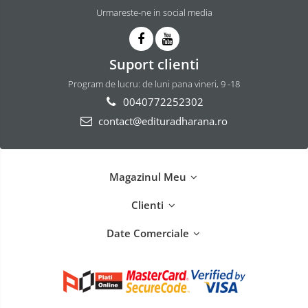
Urmareste-ne in social media
Suport clienti
Program de lucru: de luni pana vineri, 9 -18
0040772252302
contact@edituradharana.ro
Magazinul Meu
Clienti
Date Comerciale