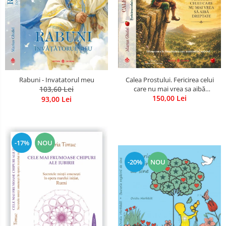
Calea Prostului. Fericirea celui
Rabuni - Invatatorul meu
care nu mai vrea sa aibă
103,60 Lei
dreptate - Intoarcerea la
150,00 Lei
93,00 Lei
Simplitatea care mantuieste
sufletul
-17%
NOU
-20%
NOU