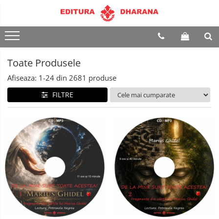
Terapii
Dietoterapie
Toate Produsele
Afiseaza:
1-
24
din
2681
produse
FILTRE