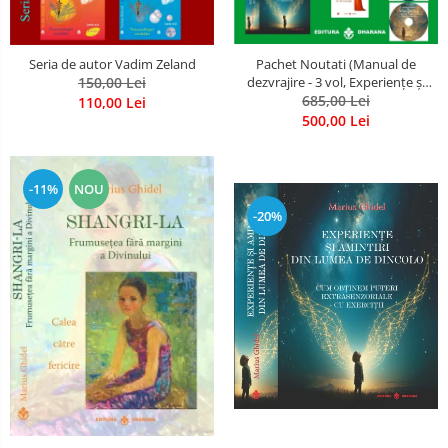
Seria de autor Vadim Zeland
Pachet Noutati (Manual de
150,00 Lei
dezvrajire - 3 vol, Experiențe și
amintiri, Rugăciunile
685,00 Lei
110,00 Lei
Luceafarului de dimineata) -
500,00 Lei
Marius Ghidel
-11%
NOU
-20%