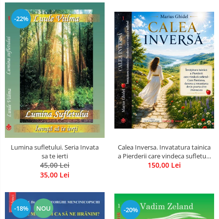
-22%
Calea Inversa. Invatatura tainica
Lumina sufletului. Seria Invata
a Pierderii care vindeca sufletul -
sa te ierti
Cum Pierderea, durerea si
150,00 Lei
45,00 Lei
renuntarea devin poarta catre
35,00 Lei
Dumnezeu
-18%
NOU
-20%