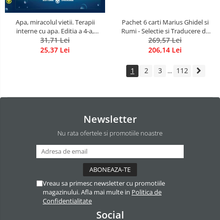
Apa, miracolul vietii. Terapii
Pachet 6 carti Marius Ghidel si
interne cu apa. Editia a 4-a,
Rumi - Selectie si Traducere de
revizuita si adaugita.
31,71 Lei
Marius Ghidel
269,57 Lei
25,37 Lei
206,14 Lei
1
2
3
112
...
Newsletter
Nu rata ofertele si promotiile noastre
Vreau sa primesc newsletter cu promotiile
magazinului. Afla mai multe in
Politica de
Confidentialitate
Social