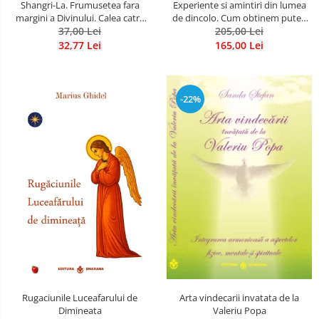
Shangri-La. Frumusetea fara
Experiente si amintiri din lumea
margini a Divinului. Calea catre
de dincolo. Cum obtinem puteri
37,00 Lei
fericire
extrasenzoriale - cu exercitii
205,00 Lei
32,77 Lei
165,00 Lei
-22%
Rugaciunile Luceafarului de
Arta vindecarii invatata de la
Dimineata
Valeriu Popa