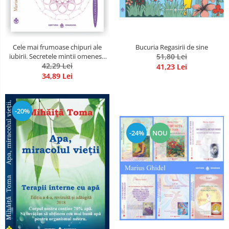
Bucuria Regasirii de sine
Cele mai frumoase chipuri ale
51,80 Lei
iubirii. Secretele mintii omenesti
in opera marelui initiat, Rumi
42,29 Lei
41,23 Lei
34,89 Lei
-20%
-24%
NOU