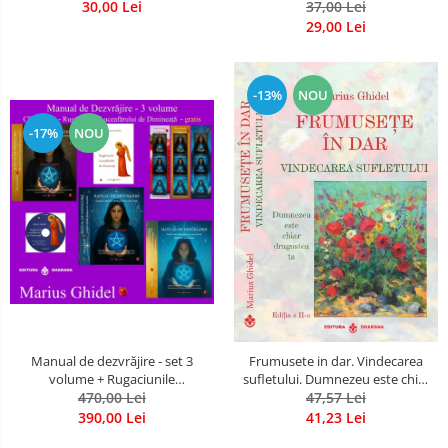
30,00 Lei
37,00 Lei
29,00 Lei
-13%
NOU
-17%
NOU
Manual de dezvrăjire - set 3
Frumusete in dar. Vindecarea
volume + Rugaciunile
sufletului. Dumnezeu este chiar
Luceafarului de Dimineata -
470,00 Lei
dragostea ta. Editia a 2-a
47,57 Lei
Gratuit)
390,00 Lei
41,23 Lei