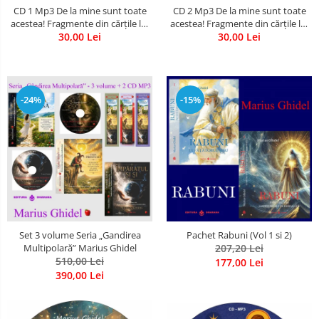
CD 1 Mp3 De la mine sunt toate
CD 2 Mp3 De la mine sunt toate
acestea! Fragmente din cărțile lui
acestea! Fragmente din cărțile lui
Marius Ghidel
30,00 Lei
Marius Ghidel
30,00 Lei
-24%
-15%
Set 3 volume Seria „Gandirea
Pachet Rabuni (Vol 1 si 2)
Multipolară” Marius Ghidel
207,20 Lei
510,00 Lei
177,00 Lei
390,00 Lei