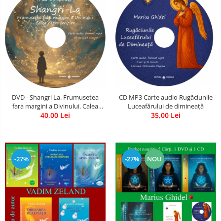
CD MP3 Carte audio Rugăciunile
DVD - Shangri La. Frumusetea
Luceafărului de dimineață
fara margini a Divinului. Calea
35,00 Lei
catre fericire
40,00 Lei
-27%
-27%
NOU