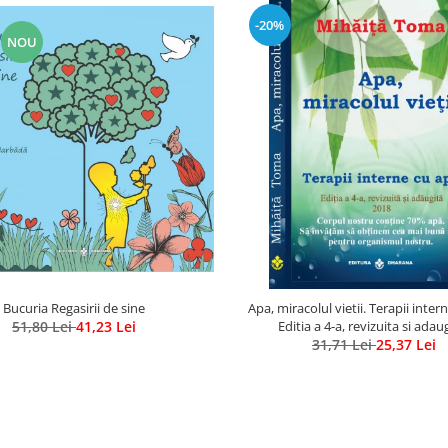
-20%
NOU
Bucuria Regasirii de sine
Apa, miracolul vietii. Terapii inter
51,80 Lei
41,23 Lei
Editia a 4-a, revizuita si adau
31,71 Lei
25,37 Lei