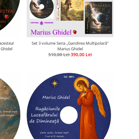
acestea!
Set 3 volume Seria „Gandirea Multipolară”
 Ghidel
Marius Ghidel
510,00 Lei
390,00 Lei