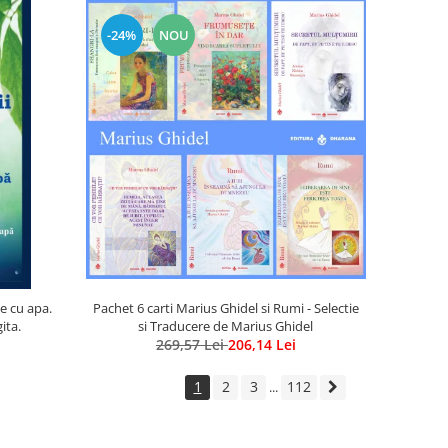
-24%
NOU
Pachet 6 carti Marius Ghidel si Rumi - Selectie
ne cu apa.
si Traducere de Marius Ghidel
gita.
269,57 Lei
206,14 Lei
1
2
3
112
...