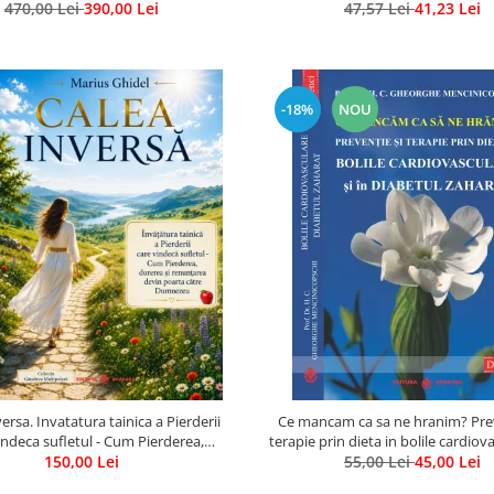
470,00 Lei
Gratuit)
390,00 Lei
47,57 Lei
a
41,23 Lei
-18%
NOU
ersa. Invatatura tainica a Pierderii
Ce mancam ca sa ne hranim? Prev
indeca sufletul - Cum Pierderea,
terapie prin dieta in bolile cardiov
 si renuntarea devin poarta catre
150,00 Lei
55,00 Lei
in diabetul zaharat
45,00 Lei
Dumnezeu