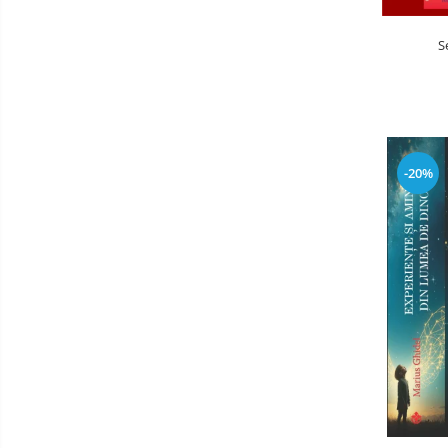
S
-20%