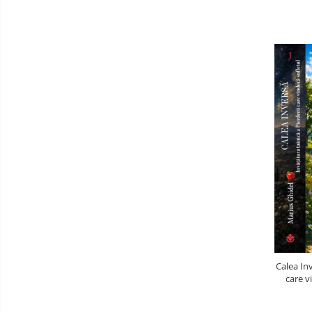
Calea Inv
care v
durerea