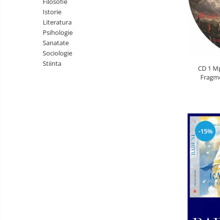
Filosofie
Literatura
Istorie
Psihologie
Literatura
Psihologie
Sanatate
Sanatate
Sociologie
Sociologie
Stiinta
Stiinta
CD 1 Mp
Fragme
-15%