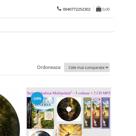
0040772252302
0,00
Ordoneaza:
-24%