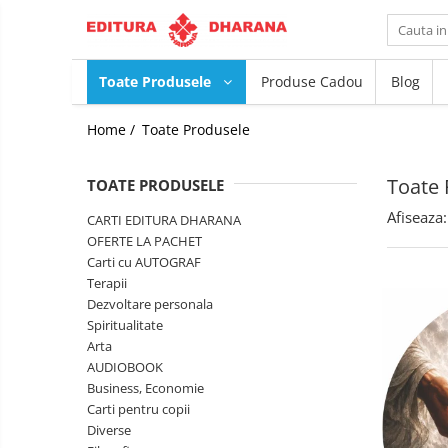
Toate Produsele
Toate Produsele
Produse Cadou
Blog
CARTI EDITURA DHARANA
Home /
Toate Produsele
OFERTE LA PACHET
Carti cu AUTOGRAF
Toate 
TOATE PRODUSELE
Terapii
Dietoterapie
Dezvoltare
Afiseaza:
CARTI EDITURA DHARANA
personala
OFERTE LA PACHET
Spiritualitate
Carti cu AUTOGRAF
Terapii
Arta
Dezvoltare personala
AUDIOBOOK
Spiritualitate
Business, Economie
Arta
Carti pentru copii
AUDIOBOOK
Diverse
Business, Economie
Carti pentru copii
Filosofie
Diverse
Istorie