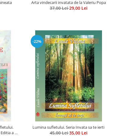
mineata
Arta vindecarii invatata de la Valeriu Popa
37,00 Lei
29,00 Lei
-22%
letului.
Lumina sufletului. Seria Invata sa te ierti
ditia a 2-
45,00 Lei
35,00 Lei