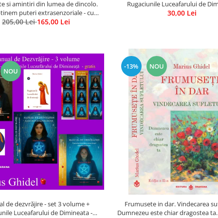
e si amintiri din lumea de dincolo.
Rugaciunile Luceafarului de Di
inem puteri extrasenzoriale - cu
30,00 Lei
205,00 Lei
exercitii
165,00 Lei
-13%
NOU
NOU
 de dezvrăjire - set 3 volume +
Frumusete in dar. Vindecarea suf
nile Luceafarului de Dimineata -
Dumnezeu este chiar dragostea ta. E