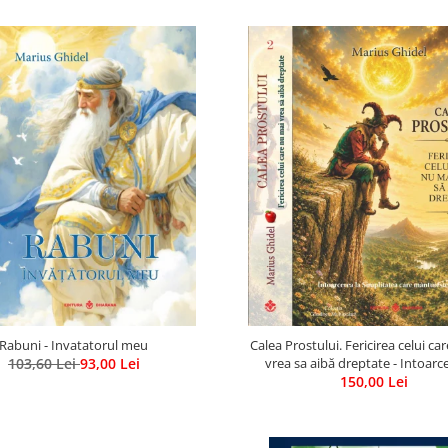
Rabuni - Invatatorul meu
Calea Prostului. Fericirea celui ca
103,60 Lei
93,00 Lei
vrea sa aibă dreptate - Intoarc
Simplitatea care mantuieste su
150,00 Lei