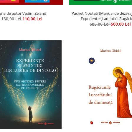
eria de autor Vadim Zeland
Pachet Noutati (Manual de dezvrajir
150,00 Lei
110,00 Lei
Experiențe și amintiri, Rugăci
Luceafarului de dimineata) - Mari
685,00 Lei
500,00 Lei