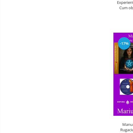
Experient
Cum obt
-17%
Manual
Rugaciu