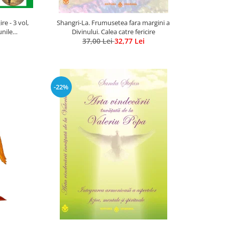
e - 3 vol,
Shangri-La. Frumusetea fara margini a
unile
Divinului. Calea catre fericire
us Ghidel
37,00 Lei
32,77 Lei
-22%