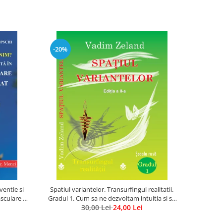
-20%
entie si
Spatiul variantelor. Transurfingul realitatii.
asculare si
Gradul 1. Cum sa ne dezvoltam intuitia si sa
30,00 Lei
ne alegem soarta
24,00 Lei