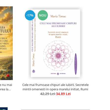
-17%
NOU
re nu mai
Cele mai frumoase chipuri ale iubirii. Secretele
erea la
mintii omenesti in opera marelui initiat, Rumi
fletul
42,29 Lei
34,89 Lei