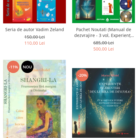
Seria de autor Vadim Zeland
Pachet Noutati (Manual de
dezvrajire - 3 vol, Experiențe
150,00 Lei
și amintiri, Rugăciunile
685,00 Lei
110,00 Lei
Luceafarului de dimineata) -
500,00 Lei
Marius Ghidel
-11%
NOU
-20%