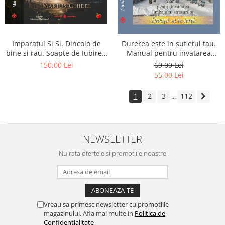
Imparatul Si Si. Dincolo de
Durerea este in sufletul tau.
bine si rau. Soapte de Iubire -
Manual pentru invatarea
Invatatura tainica a Soarelui
limbajului stresurilor Seria
150,00 Lei
69,00 Lei
de Iubire
Invata sa te Ierti Luule Viilma
55,00 Lei
1
2
3
112
...
NEWSLETTER
Nu rata ofertele si promotiile noastre
Vreau sa primesc newsletter cu promotiile
magazinului. Afla mai multe in
Politica de
Confidentialitate