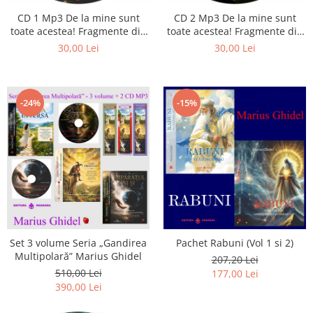
CD 1 Mp3 De la mine sunt
CD 2 Mp3 De la mine sunt
toate acestea! Fragmente din
toate acestea! Fragmente din
cărțile lui Marius Ghidel
cărțile lui Marius Ghidel
30,00 Lei
30,00 Lei
-24%
-15%
Set 3 volume Seria „Gandirea
Pachet Rabuni (Vol 1 si 2)
Multipolară” Marius Ghidel
207,20 Lei
510,00 Lei
177,00 Lei
390,00 Lei