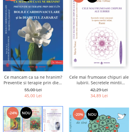
Cele mai frumoase chipuri ale
Ce mancam ca sa ne hranim?
iubirii. Secretele mintii
Preventie si terapie prin dieta
omenesti in opera marelui
in bolile cardiovasculare si in
42,29 Lei
55,00 Lei
initiat, Rumi
diabetul zaharat
34,89 Lei
45,00 Lei
-24%
NOU
-20%
NOU