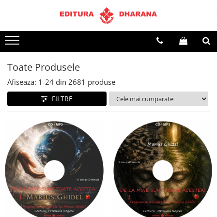
Terapii
Dietoterapie
Toate Produsele
Afiseaza:
1-
24
din
2681
produse
FILTRE