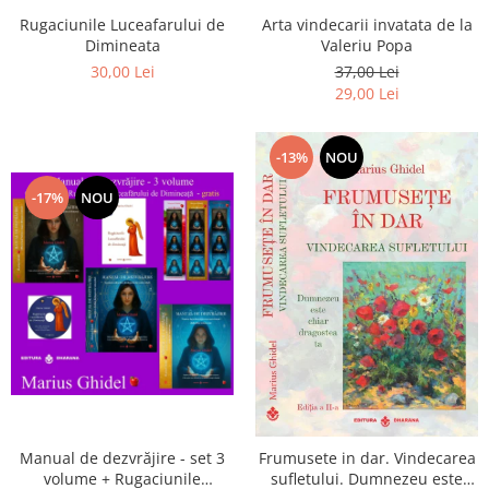
Arta vindecarii invatata de la
Rugaciunile Luceafarului de
Valeriu Popa
Dimineata
37,00 Lei
30,00 Lei
29,00 Lei
-13%
NOU
-17%
NOU
Manual de dezvrăjire - set 3
Frumusete in dar. Vindecarea
volume + Rugaciunile
sufletului. Dumnezeu este