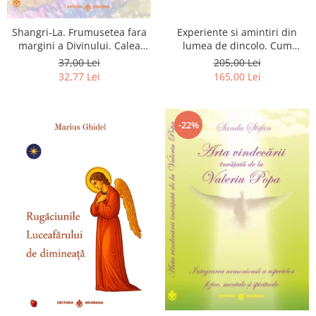
Shangri-La. Frumusetea fara
Experiente si amintiri din
margini a Divinului. Calea
lumea de dincolo. Cum
catre fericire
obtinem puteri
37,00 Lei
205,00 Lei
extrasenzoriale - cu exercitii
32,77 Lei
165,00 Lei
-22%