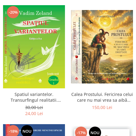
Dumnezeu
-20%
Spatiul variantelor.
Calea Prostului. Fericirea celui
Transurfingul realitatii.
care nu mai vrea sa aibă
Gradul 1. Cum sa ne
dreptate - Intoarcerea la
30,00 Lei
150,00 Lei
dezvoltam intuitia si sa ne
Simplitatea care mantuieste
24,00 Lei
alegem soarta
sufletul
-18%
NOU
-17%
NOU