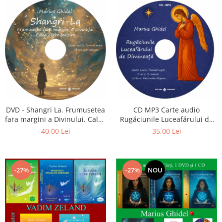
CD MP3 Carte audio
DVD - Shangri La. Frumusetea
Rugăciunile Luceafărului de
fara margini a Divinului. Calea
dimineață
catre fericire
35,00 Lei
40,00 Lei
-27%
-27%
NOU