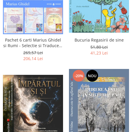
Pachet 6 carti Marius Ghidel
Bucuria Regasirii de sine
si Rumi - Selectie si Traducere
51,80 Lei
de Marius Ghidel
269,57 Lei
41,23 Lei
206,14 Lei
-20%
NOU