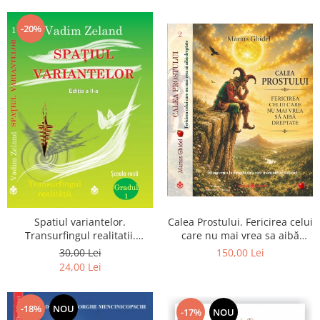
Dumnezeu
-20%
Spatiul variantelor.
Calea Prostului. Fericirea celui
Transurfingul realitatii.
care nu mai vrea sa aibă
Gradul 1. Cum sa ne
dreptate - Intoarcerea la
30,00 Lei
150,00 Lei
dezvoltam intuitia si sa ne
Simplitatea care mantuieste
24,00 Lei
alegem soarta
sufletul
-18%
NOU
-17%
NOU