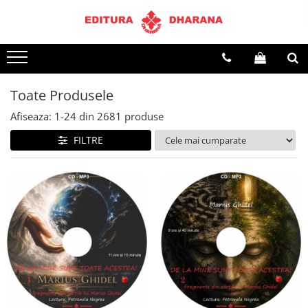
Terapii
Dietoterapie
Toate Produsele
Afiseaza:
1-
24
din
2681
produse
FILTRE