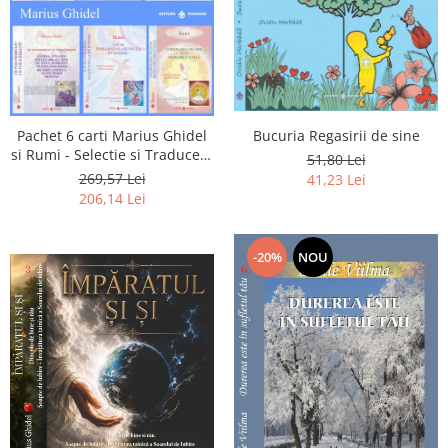
Pachet 6 carti Marius Ghidel
Bucuria Regasirii de sine
si Rumi - Selectie si Traducere
51,80 Lei
de Marius Ghidel
269,57 Lei
41,23 Lei
206,14 Lei
-20%
NOU