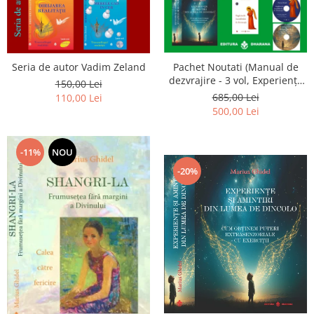
Seria de autor Vadim Zeland
Pachet Noutati (Manual de
dezvrajire - 3 vol, Experiențe
150,00 Lei
și amintiri, Rugăciunile
685,00 Lei
110,00 Lei
Luceafarului de dimineata) -
500,00 Lei
Marius Ghidel
-11%
NOU
-20%