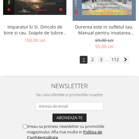
Imparatul Si Si. Dincolo de
Durerea este in sufletul tau.
bine si rau. Soapte de Iubire -
Manual pentru invatarea
Invatatura tainica a Soarelui
limbajului stresurilor Seria
150,00 Lei
69,00 Lei
de Iubire
Invata sa te Ierti Luule Viilma
55,00 Lei
1
2
3
112
...
NEWSLETTER
Nu rata ofertele si promotiile noastre
Vreau sa primesc newsletter cu promotiile
magazinului. Afla mai multe in
Politica de
Confidentialitate