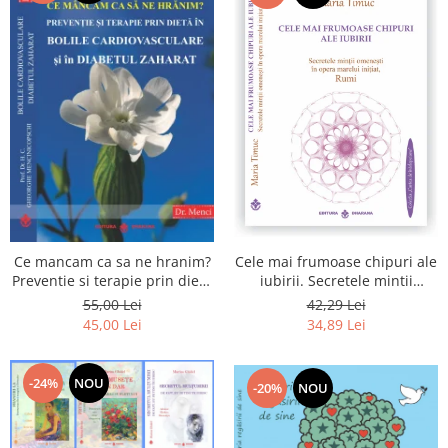
Cele mai frumoase chipuri ale
Ce mancam ca sa ne hranim?
iubirii. Secretele mintii
Preventie si terapie prin dieta
omenesti in opera marelui
in bolile cardiovasculare si in
42,29 Lei
55,00 Lei
initiat, Rumi
diabetul zaharat
34,89 Lei
45,00 Lei
-24%
NOU
-20%
NOU