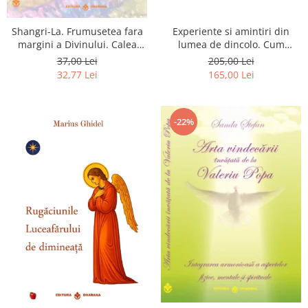
Shangri-La. Frumusetea fara
Experiente si amintiri din
margini a Divinului. Calea
lumea de dincolo. Cum
catre fericire
obtinem puteri
37,00 Lei
205,00 Lei
extrasenzoriale - cu exercitii
32,77 Lei
165,00 Lei
-22%