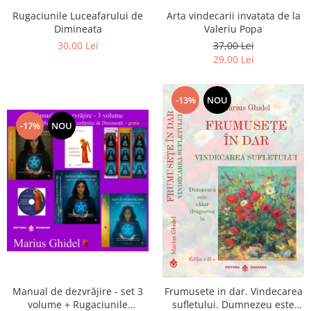
Arta vindecarii invatata de la
Rugaciunile Luceafarului de
Valeriu Popa
Dimineata
37,00 Lei
30,00 Lei
29,00 Lei
-13%
NOU
-17%
NOU
Manual de dezvrăjire - set 3
Frumusete in dar. Vindecarea
volume + Rugaciunile
sufletului. Dumnezeu este