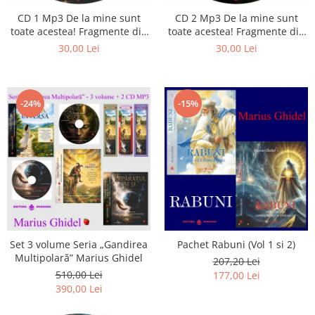
CD 1 Mp3 De la mine sunt
CD 2 Mp3 De la mine sunt
toate acestea! Fragmente din
toate acestea! Fragmente din
cărțile lui Marius Ghidel
cărțile lui Marius Ghidel
30,00 Lei
30,00 Lei
-24%
-15%
Set 3 volume Seria „Gandirea
Pachet Rabuni (Vol 1 si 2)
Multipolară” Marius Ghidel
207,20 Lei
510,00 Lei
177,00 Lei
390,00 Lei