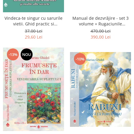
Vindeca-te singur cu sarurile
Manual de dezvrăjire - set 3
vietii. Ghid practic si
volume + Rugaciunile
informativ. Sarurile minerale
Luceafarului de Dimineata -
37,00 Lei
470,00 Lei
Schuessler si multe alte
Gratuit)
29,60 Lei
390,00 Lei
secrete
-13%
NOU
-10%