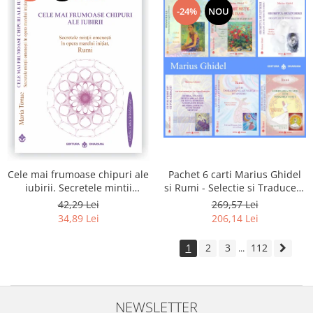
-24%
NOU
Pachet 6 carti Marius Ghidel
Cele mai frumoase chipuri ale
si Rumi - Selectie si Traducere
iubirii. Secretele mintii
de Marius Ghidel
omenesti in opera marelui
269,57 Lei
42,29 Lei
initiat, Rumi
206,14 Lei
34,89 Lei
1
2
3
112
...
NEWSLETTER