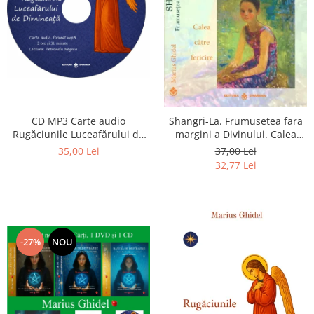
CD MP3 Carte audio
Shangri-La. Frumusetea fara
Rugăciunile Luceafărului de
margini a Divinului. Calea
dimineață
catre fericire
35,00 Lei
37,00 Lei
32,77 Lei
-27%
NOU