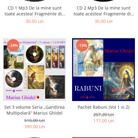
CD 1 Mp3 De la mine sunt
CD 2 Mp3 De la mine sunt
toate acestea! Fragmente din
toate acestea! Fragmente din
cărțile lui Marius Ghidel
cărțile lui Marius Ghidel
30,00 Lei
30,00 Lei
-24%
-15%
Set 3 volume Seria „Gandirea
Pachet Rabuni (Vol 1 si 2)
Multipolară” Marius Ghidel
207,20 Lei
510,00 Lei
177,00 Lei
390,00 Lei