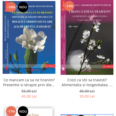
-13%
-18%
NOU
Ce mancam ca sa ne hranim?
Crezi ca stii sa traiesti?
Preventie si terapie prin dieta
Alimentatia si longevitatea. O
in bolile cardiovasculare si in
noua abordare holistica
55,00 Lei
45,00 Lei
diabetul zaharat
45,00 Lei
39,00 Lei
-17%
NOU