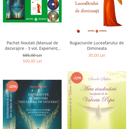
Pachet Noutati (Manual de
Rugaciunile Luceafarului de
dezvrajire - 3 vol, Experiențe
Dimineata
și amintiri, Rugăciunile
685,00 Lei
30,00 Lei
Luceafarului de dimineata) -
500,00 Lei
Marius Ghidel
-22%
-20%