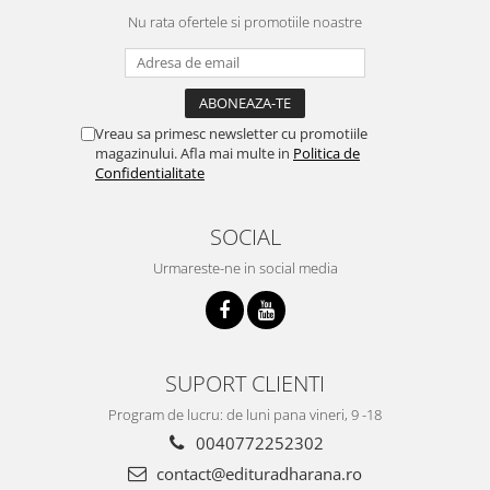
Nu rata ofertele si promotiile noastre
Vreau sa primesc newsletter cu promotiile
magazinului. Afla mai multe in
Politica de
Confidentialitate
SOCIAL
Urmareste-ne in social media
SUPORT CLIENTI
Program de lucru: de luni pana vineri, 9 -18
0040772252302
contact@edituradharana.ro