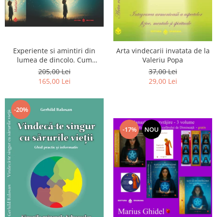
Experiente si amintiri din
Arta vindecarii invatata de la
lumea de dincolo. Cum
Valeriu Popa
obtinem puteri
205,00 Lei
37,00 Lei
extrasenzoriale - cu exercitii
165,00 Lei
29,00 Lei
-20%
-17%
NOU