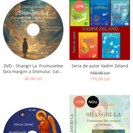
-27%
DVD - Shangri La. Frumusetea
Seria de autor Vadim Zeland
fara margini a Divinului. Calea
150,00 Lei
catre fericire
40,00 Lei
110,00 Lei
-11%
NOU