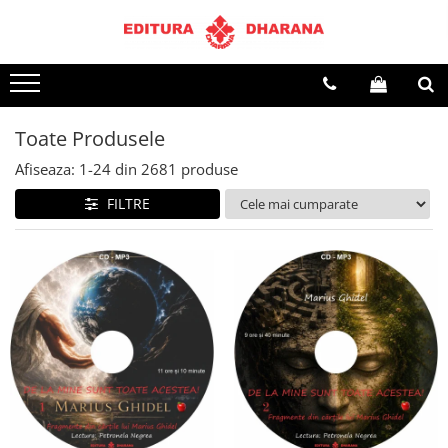
Terapii
Dietoterapie
Toate Produsele
Afiseaza:
1-
24
din
2681
produse
FILTRE