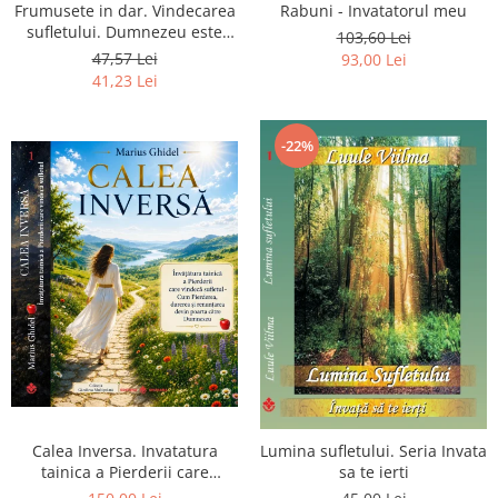
Frumusete in dar. Vindecarea
Rabuni - Invatatorul meu
sufletului. Dumnezeu este
103,60 Lei
chiar dragostea ta. Editia a 2-
47,57 Lei
93,00 Lei
a
41,23 Lei
-22%
Calea Inversa. Invatatura
Lumina sufletului. Seria Invata
tainica a Pierderii care
sa te ierti
vindeca sufletul - Cum