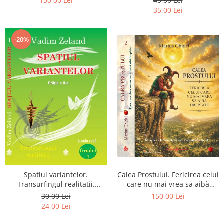
150,00 Lei
45,00 Lei
Pierderea, durerea si
35,00 Lei
renuntarea devin poarta catre
Dumnezeu
-20%
Spatiul variantelor.
Calea Prostului. Fericirea celui
Transurfingul realitatii.
care nu mai vrea sa aibă
Gradul 1. Cum sa ne
dreptate - Intoarcerea la
30,00 Lei
150,00 Lei
dezvoltam intuitia si sa ne
Simplitatea care mantuieste
24,00 Lei
alegem soarta
sufletul